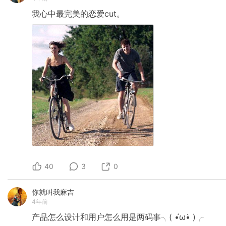
我心中最完美的恋爱cut。
40
3
0
你就叫我麻吉
4年前
产品怎么设计和用户怎么用是两码事╮(
•́ω•̀
)╭