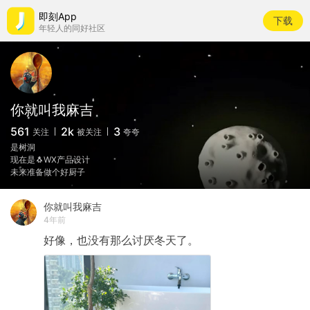
即刻App
下载
年轻人的同好社区
你就叫我麻吉
561
2k
3
关注
被关注
夸夸
是树洞
现在是🐧WX产品设计
未来准备做个好厨子
你就叫我麻吉
4年前
好像，也没有那么讨厌冬天了。