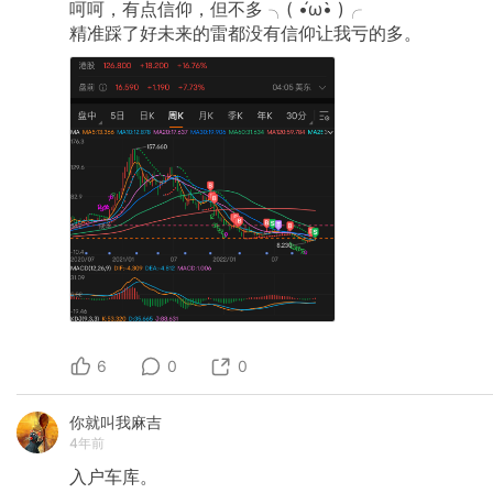
呵呵，有点信仰，但不多
╮(
•́ω•̀
)╭
精准踩了好未来的雷都没有信仰让我亏的多。
6
0
0
你就叫我麻吉
4年前
入户车库。