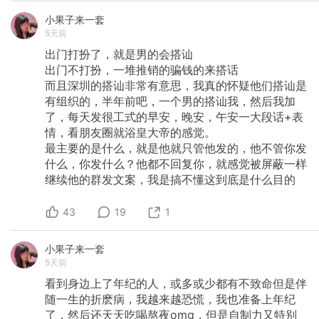
小果子来一套
5天前
出门打扮了，就是男的会搭讪
出门不打扮，一堆推销的骗钱的来搭话
而且深圳的搭讪非常有意思，我真的怀疑他们搭讪是
有组织的，半年前吧，一个男的搭讪我，然后我加
了，每天发很工式的早安，晚安，午安一大段话+表
情，看朋友圈就浴皇大帝的感觉。
最主要的是什么，就是他就只管他发的，他不管你发
什么，你发什么？他都不回复你，就感觉被屏蔽一样
继续他的群发文案，我是搞不懂这到底是什么目的
43
19
1
小果子来一套
5天前
看到身边上了年纪的人，或多或少都有不致命但是伴
随一生的折麽病，我越来越恐慌，我也准备上年纪
了，然后还天天吃喝熬夜omg，但是自制力又特别