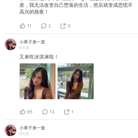
差，我无法改变自己堕落的生活，然后就变成恐慌不
高兴的熬夜！
11
2
0
小果子来一套
8天前
又来吃冰淇淋啦！
95
13
1
小果子来一套
9天前