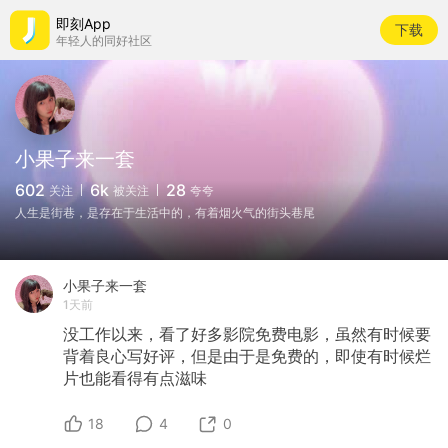
即刻App
下载
年轻人的同好社区
小果子来一套
602
6k
28
关注
被关注
夸夸
人生是街巷，是存在于生活中的，有着烟火气的街头巷尾
小果子来一套
1天前
没工作以来，看了好多影院免费电影，虽然有时候要
背着良心写好评，但是由于是免费的，即使有时候烂
片也能看得有点滋味
18
4
0