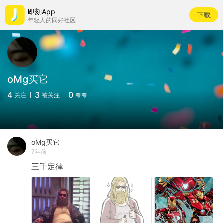
即刻App
下载
年轻人的同好社区
oMg买它
4
3
0
关注
被关注
夸夸
oMg买它
7年前
三千定律