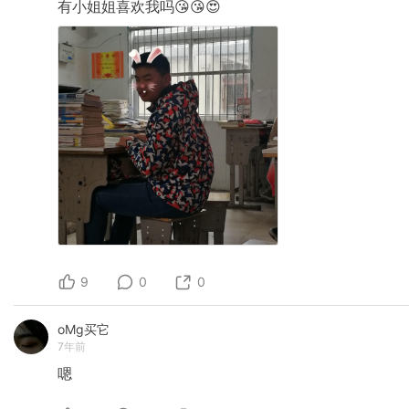
有小姐姐喜欢我吗😘😘😍
9
0
0
oMg买它
7年前
嗯