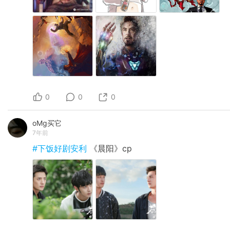
0
0
0
oMg买它
7年前
#下饭好剧安利
《晨阳》cp