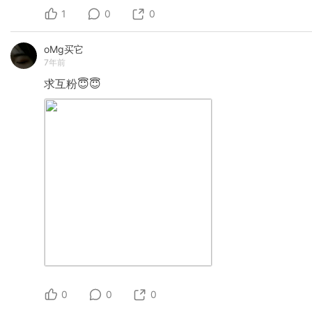
1
0
0
oMg买它
7年前
求互粉😇😇
0
0
0