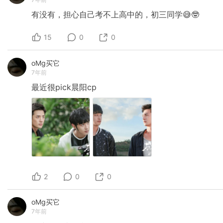
有没有，担心自己考不上高中的，初三同学😅🤓
15
0
0
oMg买它
7年前
最近很pick晨阳cp
2
0
0
oMg买它
7年前