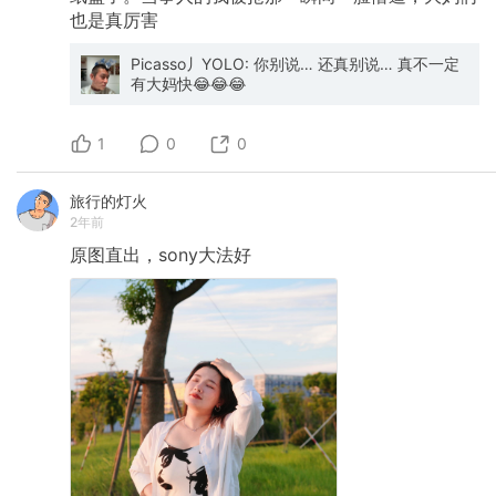
也是真厉害
Picasso丿YOLO: 你别说… 还真别说… 真不一定
有大妈快😂😂😂
1
0
0
旅行的灯火
2年前
原图直出，sony大法好