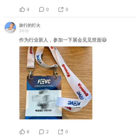
4
0
0
旅行的灯火
3年前
作为行业新人，参加一下展会见见世面😃
6
2
0