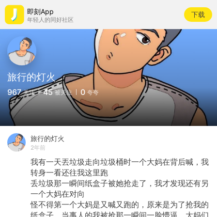
即刻App
下载
年轻人的同好社区
旅行的灯火
967
45
0
关注
被关注
夸夸
旅行的灯火
2年前
我有一天丟垃圾走向垃圾桶时一个大妈在背后喊，我
转身一看还往我这里跑
丢垃圾那一瞬间纸盒子被她抢走了，我才发现还有另
一个大妈在对向
怪不得第一个大妈是又喊又跑的，原来是为了抢我的
纸盒子。当事人的我被抢那一瞬间一脸懵逼，大妈们