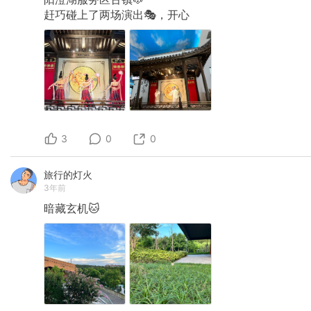
赶巧碰上了两场演出🎭，开心
3
0
0
旅行的灯火
3年前
暗藏玄机🐱