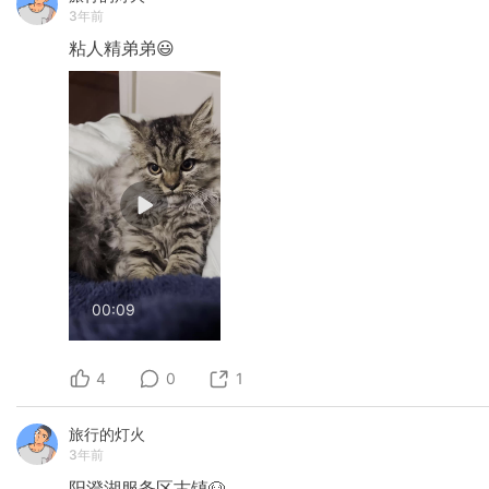
3年前
粘人精弟弟😃
00:09
4
0
1
旅行的灯火
3年前
阳澄湖服务区古镇🐶