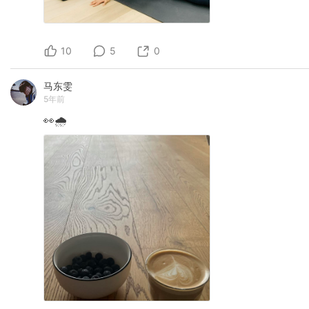
10
5
0
马东雯
5年前
👀🌧️