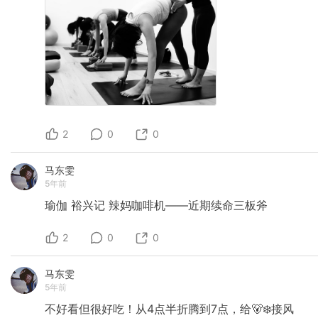
2
0
0
马东雯
5年前
瑜伽
裕兴记
辣妈咖啡机——近期续命三板斧
2
0
0
马东雯
5年前
不好看但很好吃！从4点半折腾到7点，给🐻‍❄️接风