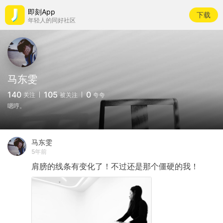
即刻App
下载
年轻人的同好社区
马东雯
140
105
0
关注
被关注
夸夸
嗯哼。
马东雯
5年前
肩膀的线条有变化了！不过还是那个僵硬的我！