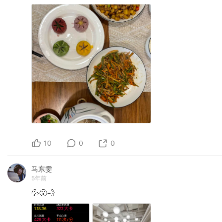
10
0
0
马东雯
5年前
💦😮‍💨