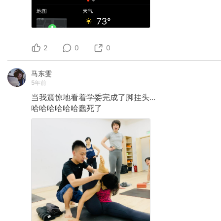
2
0
0
马东雯
5年前
当我震惊地看着学委完成了脚挂头...
哈哈哈哈哈哈蠢死了