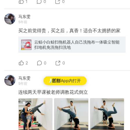
1
0
0
马东雯
5年前
买之前觉得贵，买之后，真香！适合不太拥挤的家
云鲸小白鲸扫拖机器人自己洗拖布一体吸尘智能
扫地机免洗拖扫洗地
2
0
0
马东雯
App内打开
5年前
连续两天早课被老师调教花式倒立