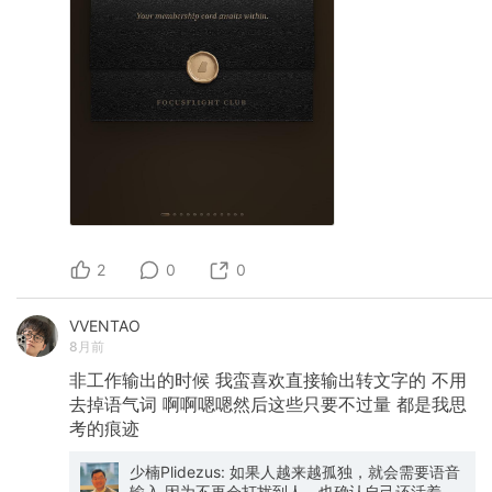
2
0
0
VVENTAO
8月前
非工作输出的时候
我蛮喜欢直接输出转文字的
不用
去掉语气词
啊啊嗯嗯然后这些只要不过量
都是我思
考的痕迹
少楠Plidezus: 如果人越来越孤独，就会需要语音
输入 因为不再会打扰到人，也确认自己还活着