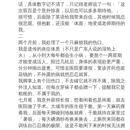
话，具体数字记不清了，只记得老师说了一句：「这
次双百是个意外惊喜，以后也可以多多期待他。」
很可惜，后面除了英语给我带来自信，其他时候我总
很悲观。很抱歉，还没能「体面」地变成老师期待的
我。
二
两个月前，我处理了一个只麻烦我的伤口。
我是遗传的炎症体质（不只是广东人说的湿热上
火），从小到大每年都会生小病，
要熬个一两星期
才能变成活人。阳过几轮后，身体的表现欲更严重，
分分钟病出疲惫。可惜去医院要请假，复诊开药也挺
花钱的，不外露的病就想忍忍就算。
我脚掌上有个旧伤口，不去碰它就不痒不痛，除我之
外没人知道。但每次穿袜子都会蹭一下，提醒我它是
粗糙的、不属于我的。
七月尾，我意外获得长假，想着闲着也是闲着，就去
医院做了手术。大城市的医生很干脆。第一天麻药撑
着我，后面每天脚碰到地板就疼，干脆就待在家里过
「暑假」；每天碘酒纱布换来换去，上厕所来回都在
训练自己忍痛的极限。这是不敢闲下来的时候无法拥