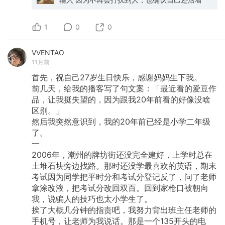
1
0
0
VVENTAO
11月前
首先，祝自己27岁生日快乐，感谢妈妈生下我。
前几天，给我的播客写了句文案：「最近看的爱豆作
品，让我挺失望的，因为跟我20年前看的好像没啥
区别。」
然后我突然意识到，我的20年前已经是小学二年级
了。
一
2006年，潮州的牌坊街还没完全建好，上学时总在
土堆石块旁边找路。那时还没学最喜欢的英语，期末
考试因为同学把平时分和考试分登记反了，问了老师
拿涂改液，把考试分改回双百。回到家枪口被朝向
我，说骗人的技巧也太小学生了。
挨了大概几分钟的指责吧，我努力背出班主任老师的
手机号，让老师为我说话。那是一个135开头的电