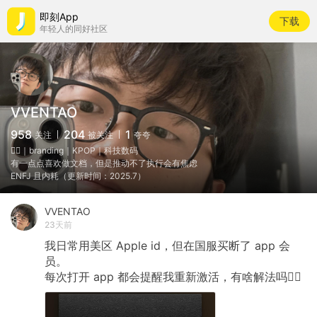
即刻App
下载
年轻人的同好社区
VVENTAO
958
204
1
关注
被关注
夸夸
🏳️‍🌈｜branding｜KPOP｜科技数码
有一点点喜欢做文档，但是推动不了执行会有焦虑
ENFJ 且内耗（更新时间：2025.7）
VVENTAO
23天前
我日常用美区
Apple
id，但在国服买断了
app
会
员。
每次打开
app
都会提醒我重新激活，有啥解法吗😮‍💨