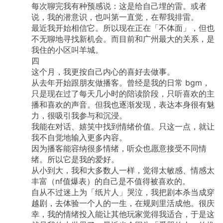
每次聊完我有种预感说：这是给自己埋的雷。或者
说，我的潜意识，也叫第一直觉，在帮我排雷。
最近我开始相信它。所以现在正在「不体面」，但也
不无聊地寻找新机会。而目前和广州最大的关系，是
我住的小区叫羊城。
四
这个月，我更按自己内心的喜好去做事。
从去年开始跟朋友做播客。曾经是我的日常
bgm，
只是现在过了每天几小时的陪读阶段，只听喜欢的主
播和喜欢的声音。但我也逐渐发现，表达本身很有魅
力，很吸引我参与和沉浸。
我能在对话、嬉笑中找到情绪价值。只这一点，就让
我不自觉地输入更多内容。
因为播客能容纳很多情绪，听众也愿意接受不同情
绪。所以它是我的爱好。
从小到大，我和大多数人一样，觉得太敏感、情感太
丰富（nf值爆表）的自己是不值得被喜欢的。
自从不过迷上为「纸片人」哭泣，我把剧本杀当成穿
越剧，去体验一个人的一生，在规则里活成他。很庆
幸，我的情绪投入能让其他玩家觉得我适合，于是这