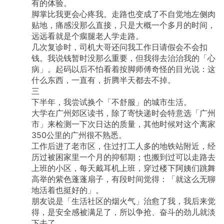
有的体验。
脚掌比我更会心疼我。走路也变成了不自觉地左侧肉
贴地，痛感没那么直接，只是大概一个多月的时间，
远远看就是个瘸腿老人学走路。
几次复诊时，司机大哥还问我工作日请假会不会扣
钱。我说钱暂时没那么重要，但我得去治治我的「心
病」。起码以后不怕看着按脚师傅奇怪的目光说：这
什么东西，一直有，折腾半天都去不掉。
三
下半年，我尝试换个「不舒服」的城市生活。
大学在广州郊区读书，除了寄快递时会特意选「广州
市」来检测一下次日达的质量，其他时候对这个离家
350公里的广州很不熟悉。
工作后进了老市区，住过打工人多的地铁站附近，经
历过被困家里一个月的抑郁期；也搬到过可以走路去
上班的小区，每天戴耳机上班，穿过楼下阿姨们跳舞
高举的紫色蓬蓬扇子，有段时间觉得：「就这么无聊
地活着也挺好的」。
朋友说是「生活社区的烟火气」治愈了我，我后来觉
得，是安全感被满足了，所以争抢、奋斗的劲儿就淡
下去了。