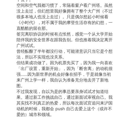
空间和空气我都习惯了，常隔着窗户看广州塔。虽然
没上去过，但幻想里我好像拥有了整个大广州（不过
很多本地人也没上去过）。只是偶尔想起小时候看
《小时代》，对不属于我的摩登生活存有的幻想，一
直酷酷的留在那。
签完离职协议的时候有点怅然，感觉一个从大学开始
陪伴我的安全世界在跟我告别。但也推着我决定离开
广州试试。
曾经酝酿了半年都没行动，可能潜意识只当它是个想
法，所以不实现也没关系。
但结果成功做了。因为机票先买了，因为我一向喜欢
「出厂设置，重新开始」，因为「断舍离」的动机很
强……因为新世界的机会好像在招手，于是就像当初
来广州上学一样，我自认为准备充分地去开了新地
图。
不过我发现，自以为是的事总要亲身试试才知道结
果。通过新工作挑战自己，通过新面试审视自己。我
其实找不到真正的热爱，所以每次面试官追问来沪国
动机的时候，我都会
push
自己去爱上这个（或许不
爱的）城市和领域。