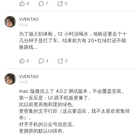
8
7
0
VVENTAO
1年前
为了做入职体检，12
小时没喝水，地铁还要走个十
几分钟于是打了车。结果前方有
20+红绿灯还不能
换路线…
6
4
0
VVENTAO
1年前
mac
版微信上了
4.0.2
测试版本，不会覆盖安装。
第一反应是：UI
跟手机版更像了。
比以前更高饱和度的绿色。
更密集的文字行距（这点要适应，我不太喜欢密集排
布）。
对齐手机的公众号信息流。
更拥挤的默认UI排布。