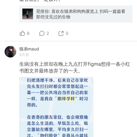
晃抠你: 喜欢在猫弟和狗狗展览上 扫码一篇篇看
那些没见过的生物
6
2
0
猫弟maud
3天前
生病没有上班却在晚上九点打开figma想排一条小红
书图文并最终放弃了的一天。