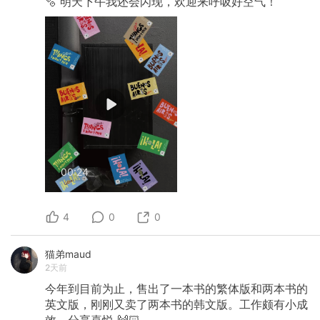
🫧
明天下午我还会闪现，欢迎来呼吸好空气！
00:24
4
0
0
猫弟maud
2天前
今年到目前为止，售出了一本书的繁体版和两本书的
英文版，刚刚又卖了两本书的韩文版。工作颇有小成