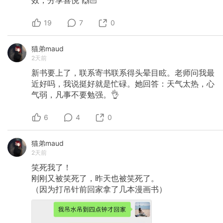
效，分享喜悦
🙌🏻
19
7
0
猫弟maud
2天前
新书要上了，联系寄书联系得头晕目眩。老师问我最
近好吗，我说挺好就是忙碌。她回答：天气太热，心
气弱，凡事不要勉强。👌
6
4
0
猫弟maud
2天前
笑死我了！
刚刚又被笑死了，昨天也被笑死了。
（因为打吊针前回家拿了几本漫画书）