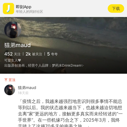
即刻App
下载
年轻人的同好社区
猫弟maud
452
2k
5
关注
被关注
夸夸
可爱女人💖
出版原创漫画，经营个人品牌：梦药水DrinkDream✨
置顶
猫弟maud
18天前
「疫情之后，我越来越强烈地意识到很多事情不能总
等到以后。我的状态越来越当下，也越来越迫切地想
去离“家”更远的地方，接触更多真实而未经转述的“一
手世界”。在一些机缘巧合之下，2025年3月，我终
于踏上了这趟70多天的南美之旅。」