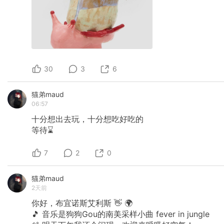
30
3
6
猫弟maud
06:57
十分想出去玩，十分想吃好吃的
等待⌛️
7
2
0
猫弟maud
2天前
你好，布宜诺斯艾利斯
👋
🌍
🎵
音乐是狗狗Gou的南美采样小曲
fever
in
jungle