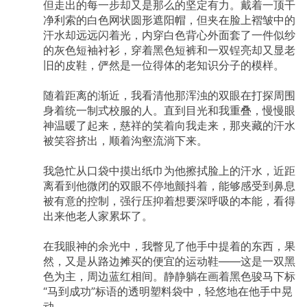
但走出的每一步却又是那么的坚定有力。戴着一顶干
净利索的白色网状圆形遮阳帽，但夹在脸上褶皱中的
汗水却远远闪着光，内穿白色背心外面套了一件似纱
的灰色短袖衬衫，穿着黑色短裤和一双锃亮却又显老
旧的皮鞋，俨然是一位得体的老知识分子的模样。
随着距离的渐近，我看清他那浑浊的双眼在打探周围
身着统一制式校服的人。直到目光和我重叠，慢慢眼
神温暖了起来，慈祥的笑着向我走来，那夹藏的汗水
被笑容挤出，顺着沟壑流淌下来。
我急忙从口袋中摸出纸巾为他擦拭脸上的汗水，近距
离看到他微闭的双眼不停地颤抖着，能够感受到鼻息
被有意的控制，强行压抑着想要深呼吸的本能，看得
出来他老人家累坏了。
在我眼神的余光中，我瞥见了他手中提着的东西，果
然，又是从路边摊买的便宜的运动鞋——这是一双黑
色为主，周边蓝红相间。静静躺在画着黑色骏马下标
“马到成功”标语的透明塑料袋中，轻悠地在他手中晃
动。