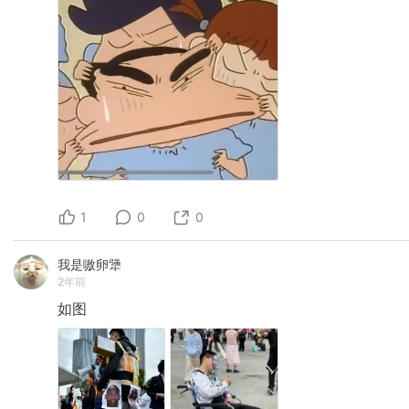
1
0
0
我是嗷卵犟
2年前
如图