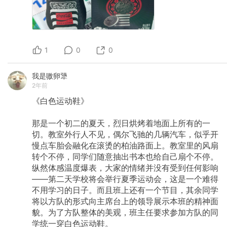
1
0
0
我是嗷卵犟
2年前
《白色运动鞋》
那是一个初二的夏天，烈日烘烤着地面上所有的一
切。教室外行人不见，偶尔飞驰的几辆汽车，似乎开
慢点车胎会融化在滚烫的柏油路面上。教室里的风扇
转个不停，同学们随意抽出书本也给自己扇个不停。
纵然体感温度爆表，大家的情绪并没有受到任何影响
——第二天学校将会举行夏季运动会，这是一个难得
不用学习的日子。而且班上还有一个节目，其余同学
将以方队的形式向主席台上的领导展示本班的精神面
貌。为了方队整体的美观，班主任要求参加方队的同
学统一穿白色运动鞋。