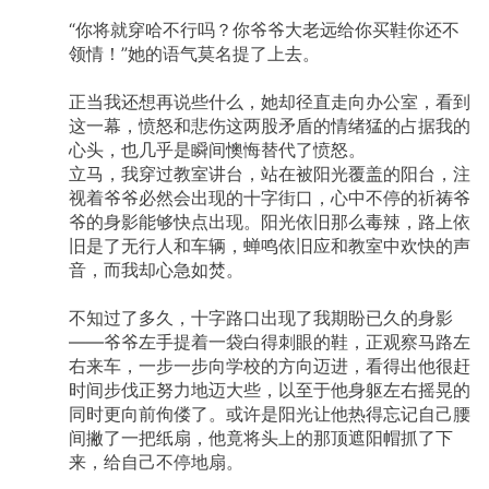
“你将就穿哈不行吗？你爷爷大老远给你买鞋你还不
领情！”她的语气莫名提了上去。
正当我还想再说些什么，她却径直走向办公室，看到
这一幕，愤怒和悲伤这两股矛盾的情绪猛的占据我的
心头，也几乎是瞬间懊悔替代了愤怒。
立马，我穿过教室讲台，站在被阳光覆盖的阳台，注
视着爷爷必然会出现的十字街口，心中不停的祈祷爷
爷的身影能够快点出现。阳光依旧那么毒辣，路上依
旧是了无行人和车辆，蝉鸣依旧应和教室中欢快的声
音，而我却心急如焚。
不知过了多久，十字路口出现了我期盼已久的身影
——爷爷左手提着一袋白得刺眼的鞋，正观察马路左
右来车，一步一步向学校的方向迈进，看得出他很赶
时间步伐正努力地迈大些，以至于他身躯左右摇晃的
同时更向前佝偻了。或许是阳光让他热得忘记自己腰
间撇了一把纸扇，他竟将头上的那顶遮阳帽抓了下
来，给自己不停地扇。