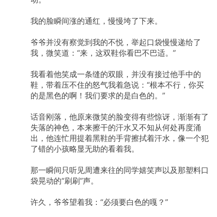
我的脸瞬间涨的通红，慢慢垮了下来。
爷爷并没有察觉到我的不悦，举起口袋慢慢递给了
我，微笑道：“来，这双鞋你看巴不巴适。”
我看着他笑成一条缝的双眼，并没有接过他手中的
鞋，带着压不住的怒气我着急说：“根本不行，你买
的是黑色的啊！我们要求的是白色的。”
话音刚落，他原来微笑的脸变得有些惊讶，渐渐有了
失落的神色，本来擦干的汗水又不知从何处再度涌
出，他连忙用提着黑鞋的手背擦拭着汗水，像一个犯
了错的小孩略显无助的看着我。
那一瞬间只听见周遭来往的同学嬉笑声以及那塑料口
袋晃动的“刷刷”声。
许久，爷爷望着我：“必须要白色的嘎？”