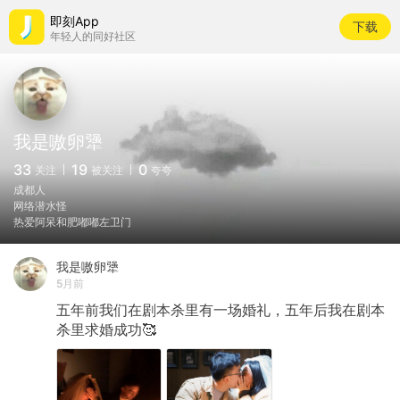
即刻App
下载
年轻人的同好社区
我是嗷卵犟
33
19
0
关注
被关注
夸夸
成都人
网络潜水怪
热爱阿呆和肥嘟嘟左卫门
我是嗷卵犟
5月前
五年前我们在剧本杀里有一场婚礼，五年后我在剧本
杀里求婚成功🥰