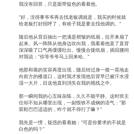
我没有回答，只是面带愠色的看着他。
“好，没得事爷爷再去找老板调就是，我买的时候就
给老板打好招呼了，有啥子我是要去找他调的。”
随后他从背后抽出一把满是褶皱的纸扇，拉开来扇了
起来。风一阵阵从他身边吹向我，我看着他直了直背
深深吸了口气再缓缓吐出。慢慢合拢纸扇，插回腰间
对我说：“你等爷爷马上回来哈。”
他那和蔼的笑容再度出现，随后转过身一摇一晃地走
向前方的楼道口，这时我才发现他后背早已被汗水浸
湿一大片，目送他直到消失在我的视线之中。
那一瞬间我的心五味杂陈，久久不能平静。这时班主
任却不知从哪里出现，一副恨铁不成钢的语气：“那
双鞋巴巴适适的，咋个就不得行了嘛？”
我先是一愣，疑惑的看着她：“可是你要求的不就是
白色的吗？”