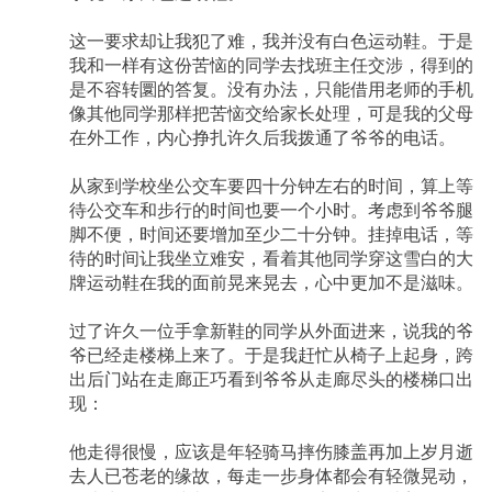
这一要求却让我犯了难，我并没有白色运动鞋。于是
我和一样有这份苦恼的同学去找班主任交涉，得到的
是不容转圜的答复。没有办法，只能借用老师的手机
像其他同学那样把苦恼交给家长处理，可是我的父母
在外工作，内心挣扎许久后我拨通了爷爷的电话。
从家到学校坐公交车要四十分钟左右的时间，算上等
待公交车和步行的时间也要一个小时。考虑到爷爷腿
脚不便，时间还要增加至少二十分钟。挂掉电话，等
待的时间让我坐立难安，看着其他同学穿这雪白的大
牌运动鞋在我的面前晃来晃去，心中更加不是滋味。
过了许久一位手拿新鞋的同学从外面进来，说我的爷
爷已经走楼梯上来了。于是我赶忙从椅子上起身，跨
出后门站在走廊正巧看到爷爷从走廊尽头的楼梯口出
现：
他走得很慢，应该是年轻骑马摔伤膝盖再加上岁月逝
去人已苍老的缘故，每走一步身体都会有轻微晃动，