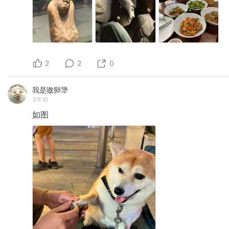
2
2
0
我是嗷卵犟
3年前
如图