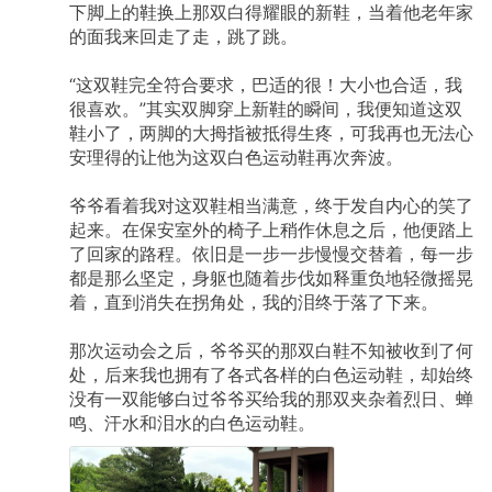
下脚上的鞋换上那双白得耀眼的新鞋，当着他老年家
的面我来回走了走，跳了跳。
“这双鞋完全符合要求，巴适的很！大小也合适，我
很喜欢。”其实双脚穿上新鞋的瞬间，我便知道这双
鞋小了，两脚的大拇指被抵得生疼，可我再也无法心
安理得的让他为这双白色运动鞋再次奔波。
爷爷看着我对这双鞋相当满意，终于发自内心的笑了
起来。在保安室外的椅子上稍作休息之后，他便踏上
了回家的路程。依旧是一步一步慢慢交替着，每一步
都是那么坚定，身躯也随着步伐如释重负地轻微摇晃
着，直到消失在拐角处，我的泪终于落了下来。
那次运动会之后，爷爷买的那双白鞋不知被收到了何
处，后来我也拥有了各式各样的白色运动鞋，却始终
没有一双能够白过爷爷买给我的那双夹杂着烈日、蝉
鸣、汗水和泪水的白色运动鞋。