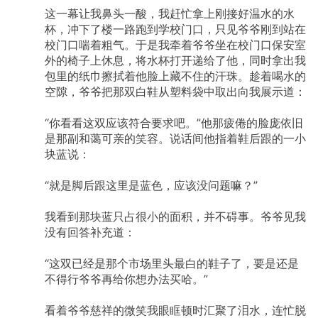
这一幕让我鼻头一酸，我赶忙拿上刚接好温水的水
杯，冲下了楼一路跑到学校门口，只见爷爷刚到站在
校门口喘着粗气。于是我牵着爷爷坐在校门口保安室
外的椅子上休息，将水杯打开递给了他，同时拿出我
包里的纸巾擦拭着他脸上藏不住的汗珠。趁着喝水的
空隙，爷爷把那双白鞋从塑料袋中取出向我展示道：
“你看看这双应该符合要求吧。”他那疲倦的脸庞依旧
是那副和蔼可亲的笑容。说话间他指着鞋后跟的一小
块蓝说：
“就是脚后跟这里是蓝色，应该没问题嘛？”
我看到那块蓝只占很小的面积，并不碍事。爷爷见我
没有回答补充道：
“这双已经是那个市场里头最白的鞋子了，要是还是
不得行爷爷再给你想办法买哈。”
看着爷爷慈祥的微笑我眼眶顿时汇聚了泪水，连忙脱