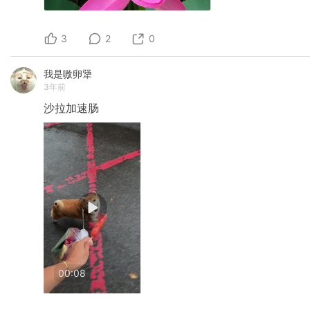
3
2
0
我是嗷卵犟
3年前
沙拉加速肠
00:08