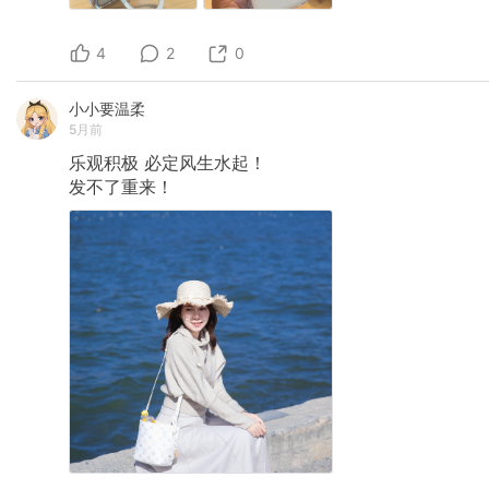
4
2
0
小小要温柔
5月前
乐观积极
必定风生水起！
发不了重来！