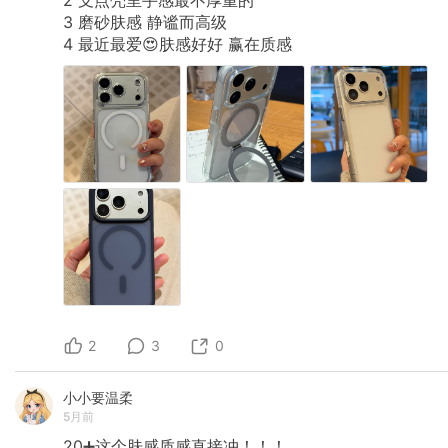
3
磨砂肤感
静谧而高级
4
最近最爱😍肤感好好
赢在质感
2
3
0
小小要温柔
5月前
20➕这个肤感质感直接冲！！！