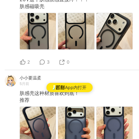
肤感磁吸壳
2
3
0
小小要温柔
5月前
App内打开
肤感壳这种材质喜欢到底！
推荐