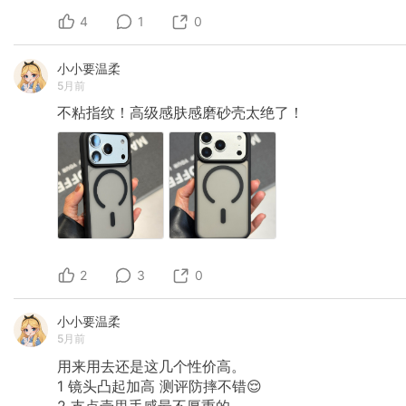
4
1
0
小小要温柔
5月前
不粘指纹！高级感肤感磨砂壳太绝了！
2
3
0
小小要温柔
5月前
用来用去还是这几个性价高。
1
镜头凸起加高
测评防摔不错😌
2
支点壳里手感最不厚重的