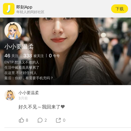
即刻App
下载
年轻人的同好社区
小小要温柔
46
338
0
关注
被关注
夸夸
ENTP 想浪又不敢的人
生活中戴着面具够累了
在这里 不讨好任何人
最后：你好，有需要手机壳吗？
小小要温柔
3月前
好久不见～我回来了🧡
8
2
0