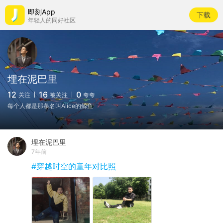
即刻App
下载
年轻人的同好社区
埋在泥巴里
12
16
0
关注
被关注
夸夸
每个人都是那条名叫Alice的鲸鱼
埋在泥巴里
7年前
#穿越时空的童年对比照