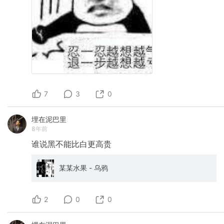
7
3
0
埋在泥巴里
8年前
谁说黑不能比白更高贵
某某水果 - 乌鸦
2
0
0