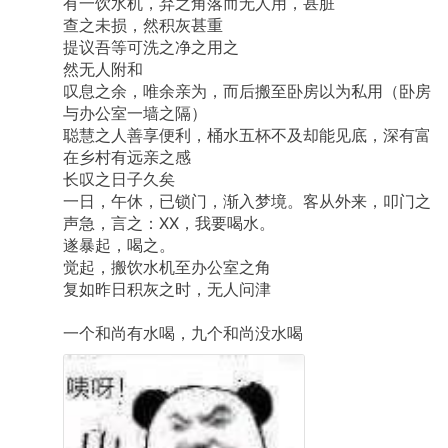
有一饮水机，弃之角落而无人用，甚脏
查之未损，然积灰甚重
提议吾等可洗之净之用之
然无人附和
叹息之余，唯余亲为，而后搬至卧房以为私用（卧房
与办公室一墙之隔）
聪慧之人善享便利，桶水五杯不及却能见底，深有富
在乡村有远亲之感
长叹之日子久矣
一日，午休，已锁门，渐入梦境。客从外来，叩门之
声急，言之：XX，我要喝水。
遂暴起，喝之。
觉起，搬饮水机至办公室之角
复如昨日积灰之时，无人问津
一个和尚有水喝，九个和尚没水喝