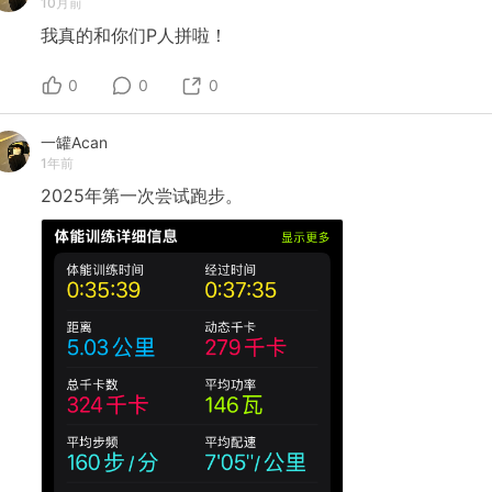
10月前
我真的和你们P人拼啦！
0
0
0
一罐Acan
1年前
2025年第一次尝试跑步。