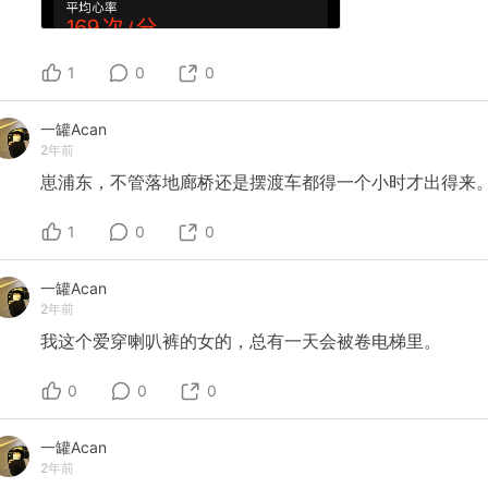
1
0
0
一罐Acan
2年前
崽浦东，不管落地廊桥还是摆渡车都得一个小时才出得来
1
0
0
一罐Acan
2年前
我这个爱穿喇叭裤的女的，总有一天会被卷电梯里。
0
0
0
一罐Acan
2年前