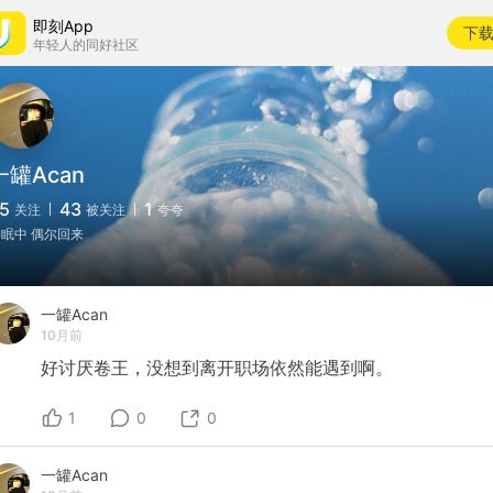
即刻App
下
年轻人的同好社区
一罐Acan
5
43
1
关注
被关注
夸夸
眠中 偶尔回来
一罐Acan
10月前
好讨厌卷王，没想到离开职场依然能遇到啊。
1
0
0
一罐Acan