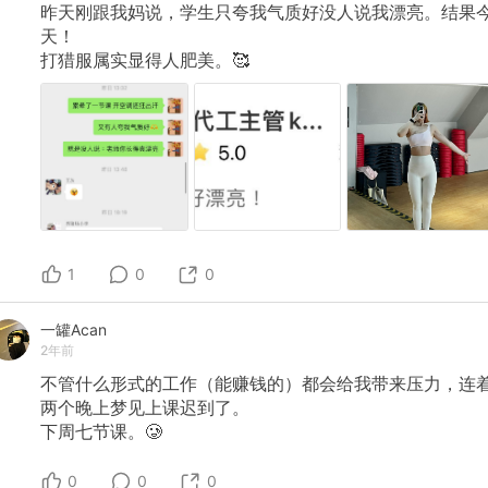
昨天刚跟我妈说，学生只夸我气质好没人说我漂亮。结果
天！
打猎服属实显得人肥美。🥰
1
0
0
一罐Acan
2年前
不管什么形式的工作（能赚钱的）都会给我带来压力，连
两个晚上梦见上课迟到了。
下周七节课。🥲
0
0
0