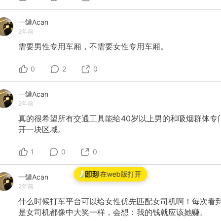
一罐Acan
2年前
需要男性专用车厢，不需要女性专用车厢。
0
2
0
一罐Acan
2年前
真的很希望所有交通工具能给40岁以上男的和吸烟群体专
开一块区域。
1
0
0
在web版打开
一罐Acan
2年前
什么时候打车平台可以给女性优先匹配女司机啊！每次看
是女司机都像中大奖一样，会想：我的钱就应该她赚。