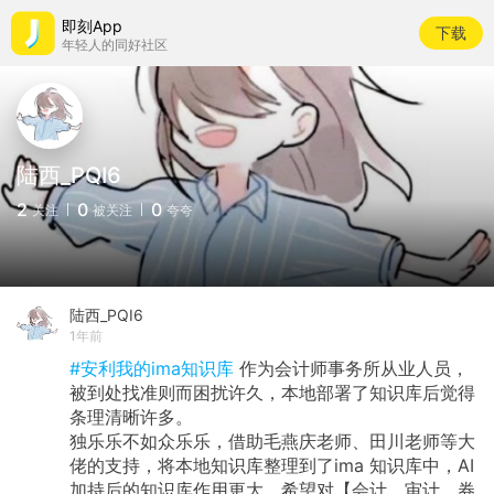
即刻App
下载
年轻人的同好社区
陆西_PQI6
2
0
0
关注
被关注
夸夸
陆西_PQI6
1年前
#安利我的ima知识库
作为会计师事务所从业人员，
被到处找准则而困扰许久，本地部署了知识库后觉得
条理清晰许多。
独乐乐不如众乐乐，借助毛燕庆老师、田川老师等大
佬的支持，将本地知识库整理到了ima 知识库中，AI
加持后的知识库作用更大。希望对【会计、审计、券