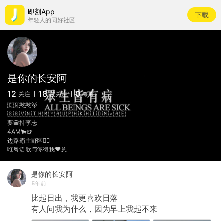
即刻App
下载
年轻人的同好社区
是你的长安阿
12
18
0
关注
被关注
夸夸
🇨🇳憨憨🐻
🇸🇬🇻🇳🇹🇭🇲🇾🇦🇺🇵🇭🇰🇭🇮🇩🇲🇻🇦🇪
要🍔持李志
4AM🐂🍺
边路霸主野区🦹‍♀️
唯粤语歌与你得我❤️意
是你的长安阿
5年前
比起日出，我更喜欢日落
有人问我为什么，因为早上我起不来