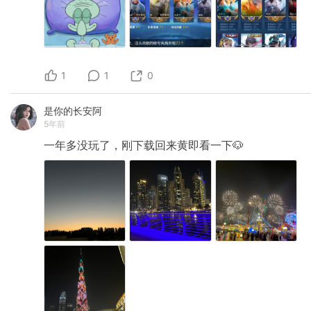
1
1
0
是你的长安阿
5年前
一年多没玩了，刚下载回来黄即看一下🐶