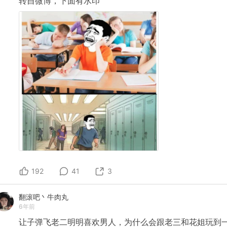
转自微博，下面有水印
192
41
3
翻滚吧丶牛肉丸
6年前
让子弹飞老二明明喜欢男人，为什么会跟老三和花姐玩到