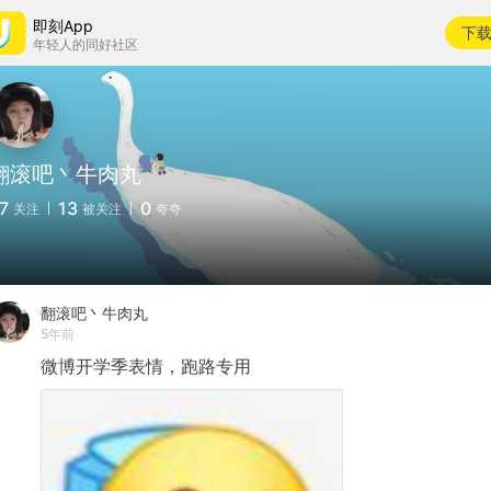
即刻App
下
年轻人的同好社区
翻滚吧丶牛肉丸
7
13
0
关注
被关注
夸夸
翻滚吧丶牛肉丸
5年前
微博开学季表情，跑路专用