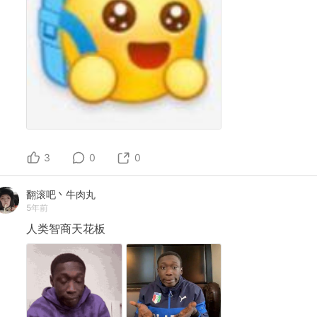
3
0
0
翻滚吧丶牛肉丸
5年前
人类智商天花板