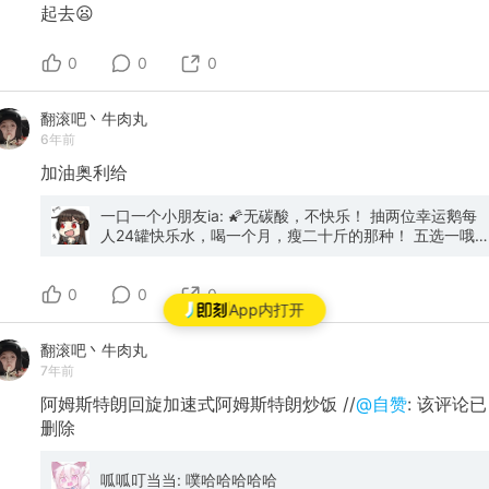
起去😦
0
0
0
翻滚吧丶牛肉丸
6年前
加油奥利给
一口一个小朋友ia: 🌠无碳酸，不快乐！ 抽两位幸运鹅每
人24罐快乐水，喝一个月，瘦二十斤的那种！ 五选一哦，
百事可乐/可口可乐/雪碧/美年达/芬达 转➕评，明晚9点开
⏰，冲冲冲！
0
0
0
App内打开
翻滚吧丶牛肉丸
7年前
阿姆斯特朗回旋加速式阿姆斯特朗炒饭 //
@自赞
: 该评论已
删除
呱呱叮当当: 噗哈哈哈哈哈