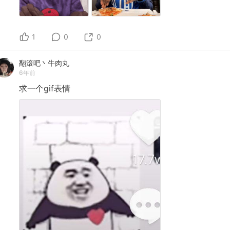
1
0
0
翻滚吧丶牛肉丸
6年前
求一个gif表情