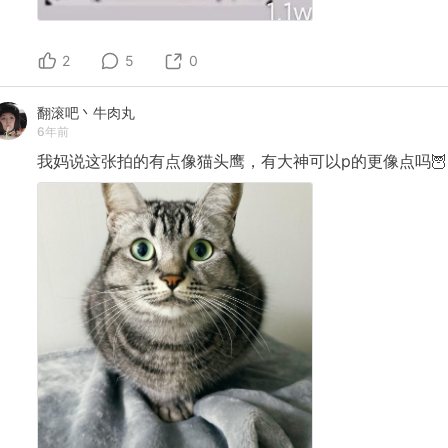
2
5
0
翻滚吧丶牛肉丸
6年前
我妈说这张拍的有点像猫头鹰，有大神可以p的更像点吗🦉