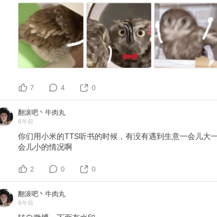
7
4
0
翻滚吧丶牛肉丸
6年前
你们用小米的TTS听书的时候，有没有遇到生意一会儿大
会儿小的情况啊
2
0
0
翻滚吧丶牛肉丸
6年前