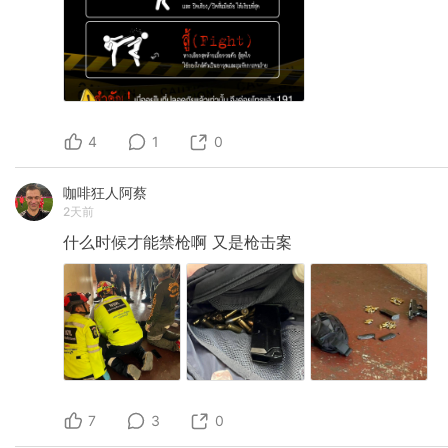
4
1
0
咖啡狂人阿蔡
2天前
什么时候才能禁枪啊
又是枪击案
7
3
0