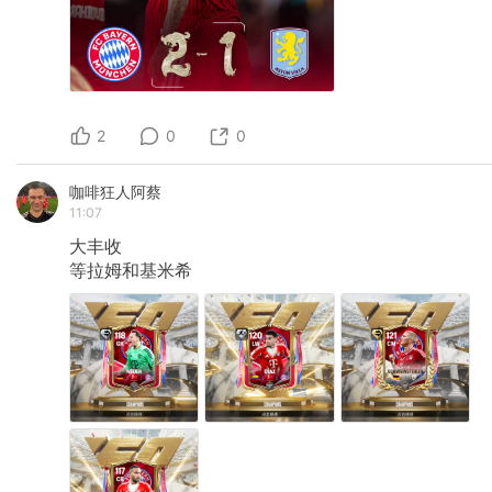
2
0
0
咖啡狂人阿蔡
11:07
大丰收
等拉姆和基米希