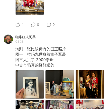
4
0
0
咖啡狂人阿蔡
08:38
淘到一张比较稀有的国王照片
图一：拉玛九世身着童子军装
图三太贵了
2000泰铢
中古市场真的挺好逛的