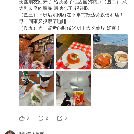
美国朋友回来了
给我尝了他店里的糕点（图二）
意
大利改良的甜品
叫啥忘了
很好吃
（图三）下班后刚刚好在下雨前抵达劳森便利店！
早上同事又投喂了咖啡
（图五）周一监考的时候光明正大吃薯片
好爽！
9
2
0
咖啡狂人阿蔡