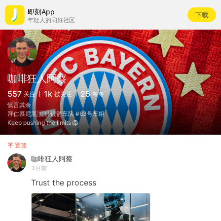
即刻App
下载
年轻人的同好社区
咖啡狂人阿蔡
557
1k
25
关注
被关注
夸夸
慎言其余
拜仁慕尼黑🇩🇪 银箭车队 #63号车组
Keep pushing the limits 🦁
置顶
咖啡狂人阿蔡
3月前
Trust
the
process