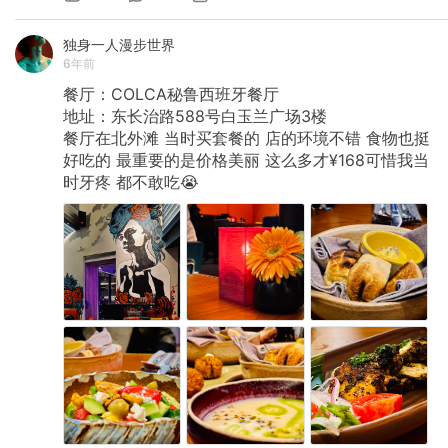
独身一人漫步世界
6年前
餐厅：COLCA秘鲁西班牙餐厅
地址：东长治路588号白玉兰广场3楼
餐厅在北外滩
当时买套餐的
店的环境不错
食物也挺
好吃的
最重要的是价格美丽
这么多才¥168可惜我当
时牙疼
都不敢吃😭