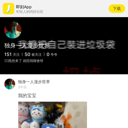
即刻App
下载
年轻人的同好社区
独身一人漫步世界
151
50
0
关注
被关注
夸夸
🏳️‍🌈既然來了 就陪我聊會呀
独身一人漫步世界
2年前
我的宝宝