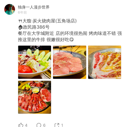
独身一人漫步世界
6年前
🍴大馥·炭火烧肉屋(五角场店)
🏠政民路386号
餐厅在大学城附近
店的环境很热闹
烤肉味道不错
强
推这里的牛排
很嫩很好吃😋
4
6
1