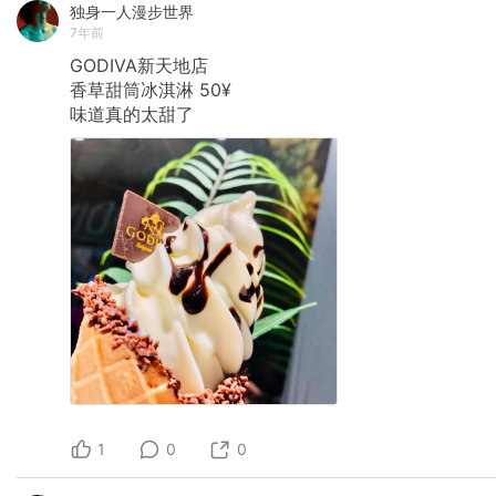
独身一人漫步世界
7年前
GODIVA新天地店
香草甜筒冰淇淋
50¥
味道真的太甜了
1
0
0