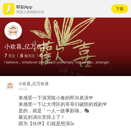
即刻App
下载
年轻人的同好社区
小欢喜_亿万欢喜
7
8
0
关注
被关注
夸夸
I believe… whatever doesn’t kill you simply makes you…stranger.
小欢喜_亿万欢喜
4年前
来感受一下演哭陈小春的即兴表演🌹
来感受一下让大湾区的哥哥们破防的戏剧🌹
是的，就是「一人一故事剧场」🎭
最近的演出安排上了！
因为【伙伴】们就是想演🥳