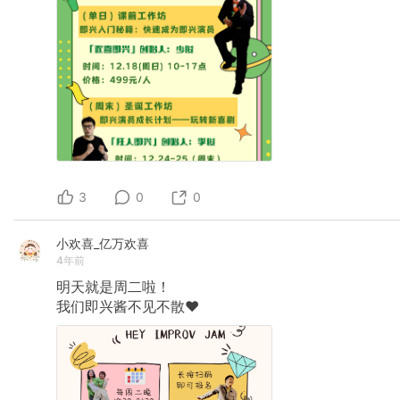
3
0
0
小欢喜_亿万欢喜
4年前
明天就是周二啦！
我们即兴酱不见不散♥️