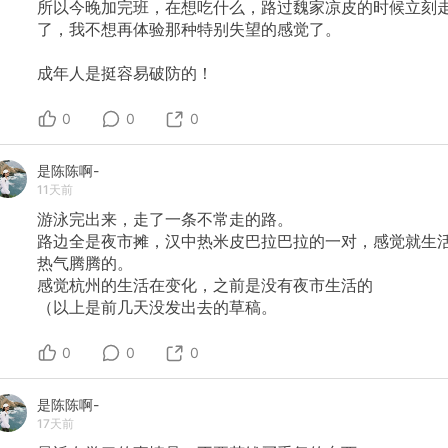
所以今晚加完班，在想吃什么，路过魏家凉皮的时候立刻
了，我不想再体验那种特别失望的感觉了。
成年人是挺容易破防的！
0
0
0
是陈陈啊-
11天前
游泳完出来，走了一条不常走的路。
路边全是夜市摊，汉中热米皮巴拉巴拉的一对，感觉就生
热气腾腾的。
感觉杭州的生活在变化，之前是没有夜市生活的
（以上是前几天没发出去的草稿。
0
0
0
是陈陈啊-
17天前