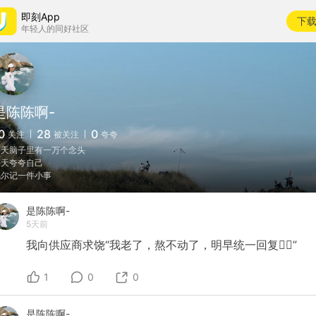
即刻App
下
年轻人的同好社区
是陈陈啊-
0
28
0
关注
被关注
夸夸
每天脑子里有一万个念头
每天夸夸自己
偶尔记一件小事
是陈陈啊-
5天前
我向供应商求饶“我老了，熬不动了，明早统一回复🙇‍♀️”
1
0
0
是陈陈啊-