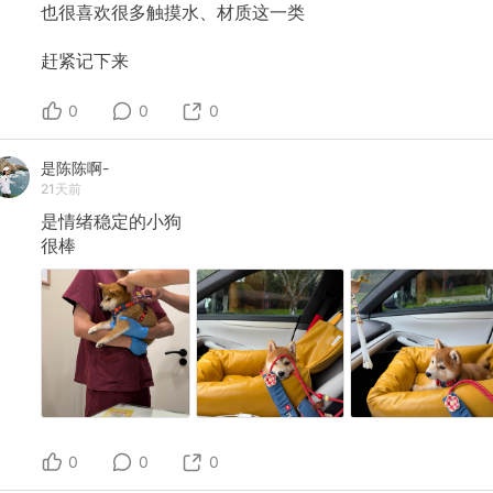
也很喜欢很多触摸水、材质这一类
赶紧记下来
0
0
0
是陈陈啊-
21天前
是情绪稳定的小狗
很棒
0
0
0