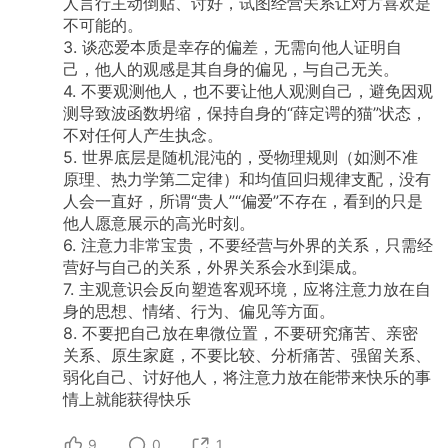
人言行主动倒贴、讨好，试图经营关系让对方喜欢是
不可能的。
3.
谈恋爱本质是幸存的偏差，无需向他人证明自
己，他人的观感是其自身的偏见，与自己无关。
4.
不要观测他人，也不要让他人观测自己，避免因观
测导致波函数坍缩，保持自身的“薛定谔的猫”状态，
不对任何人产生执念。
5.
世界底层是随机混沌的，受物理规则（如测不准
原理、热力学第二定律）和均值回归规律支配，没有
人会一直好，所谓“贵人”“偏爱”不存在，看到的只是
他人愿意展示的高光时刻。
6.
注意力非常宝贵，不要经营与外界的关系，只需经
营好与自己的关系，外界关系会水到渠成。
7.
主观意识会反向塑造客观环境，应将注意力放在自
身的思想、情绪、行为、偏见等方面。
8.
不要把自己放在卑微位置，不要研究痛苦、亲密
关系、原生家庭，不要比较、分析痛苦、强留关系、
弱化自己、讨好他人，将注意力放在能带来快乐的事
情上就能获得快乐
9
0
1