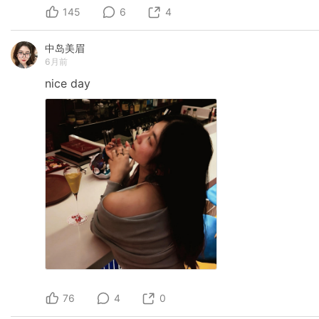
145
6
4
中岛美眉
6月前
nice
day
76
4
0