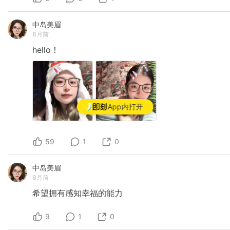
中岛美眉
8月前
hello！
App内打开
59
1
0
中岛美眉
8月前
希望拥有感知幸福的能力
9
1
0