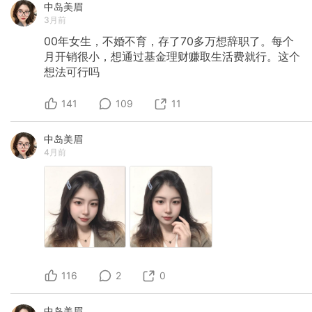
中岛美眉
3月前
00年女生，不婚不育，存了70多万想辞职了。每个
月开销很小，想通过基金理财赚取生活费就行。这个
想法可行吗
141
109
11
中岛美眉
4月前
116
2
0
中岛美眉