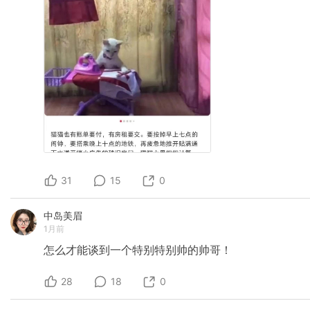
31
15
0
中岛美眉
1月前
怎么才能谈到一个特别特别帅的帅哥！
28
18
0