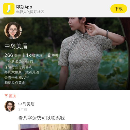
即刻App
下载
年轻人的同好社区
中岛美眉
266
1k
8
关注
被关注
夸夸
主业教师 副业法师
保险行业付费咨询
每周六更新一款鸡尾酒
会看手相和八字
顺便卖点黄金
置顶
中岛美眉
2年前
看八字运势可以联系我