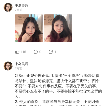
中岛美眉
7月前
115
0
1
中岛美眉
7月前
@Bree止观心理正念:
1.
提出“三个坚决”：坚决活得
足够长、坚决足够漂亮、坚决什么都不要管；“四个
不要”：不要对每件事有反应、不要在乎无关的事、
不要操心左右不了的事、不要害怕不能把你怎么样的
人。
2.
他人的喜欢、追求等与自身幸福无关，不要因他