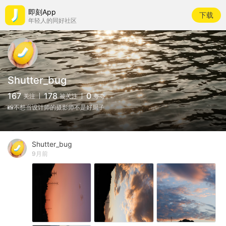
即刻App
下载
年轻人的同好社区
Shutter_bug
167
178
0
关注
被关注
夸夸
📸不想当设计师的摄影师不是好厨子
Shutter_bug
9月前