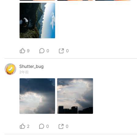
9
0
0
Shutter_bug
2年前
2
0
0