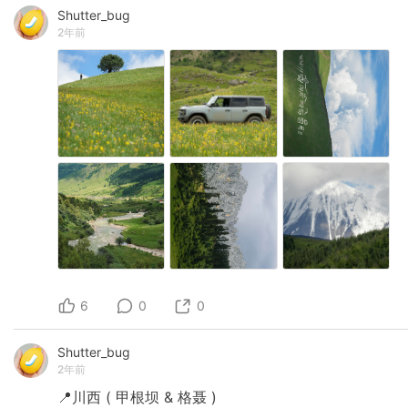
Shutter_bug
2年前
6
0
0
Shutter_bug
2年前
📍川西
(
甲根坝
&
格聂
)