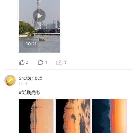
00:21
4
1
0
Shutter_bug
2年前
#近期光影