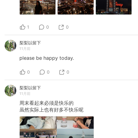
1
0
0
梨梨以留下
11月前
please
be
happy
today.
0
0
0
梨梨以留下
11月前
周末看起来必须是快乐的
虽然实际上也有好多不快乐呢