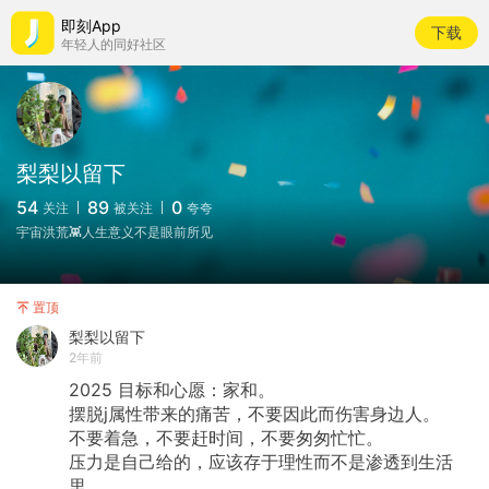
即刻App
下载
年轻人的同好社区
梨梨以留下
54
89
0
关注
被关注
夸夸
宇宙洪荒👾人生意义不是眼前所见
置顶
梨梨以留下
2年前
2025
目标和心愿：家和。
摆脱j属性带来的痛苦，不要因此而伤害身边人。
不要着急，不要赶时间，不要匆匆忙忙。
压力是自己给的，应该存于理性而不是渗透到生活
里。