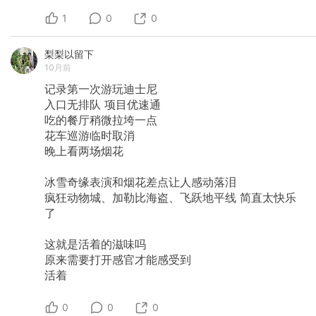
1
0
0
梨梨以留下
10月前
记录第一次游玩迪士尼
入口无排队
项目优速通
吃的餐厅稍微拉垮一点
花车巡游临时取消
晚上看两场烟花
冰雪奇缘表演和烟花差点让人感动落泪
疯狂动物城、加勒比海盗、飞跃地平线
简直太快乐
了
这就是活着的滋味吗
原来需要打开感官才能感受到
活着
0
0
0