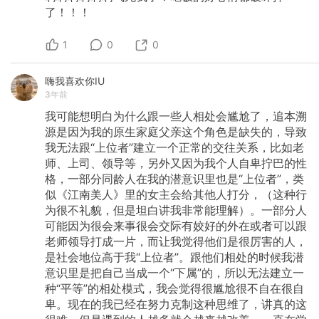
了！！！
1
0
0
嗨我喜欢你IU
3年前
我可能想明白为什么跟一些人相处会尴尬了，追本溯
源是因为我的原生家庭父亲这个角色是缺失的，导致
我无法跟“上位者”建立一个正常的交往关系，比如老
师、上司、领导等，另外又因为我个人自卑拧巴的性
格，一部分同龄人在我的潜意识里也是“上位者”，类
似《江南美人》里的女主会给其他人打分，（这种行
为很不礼貌，但是坦白讲我非常能理解）。一部分人
可能因为很会来事很会交际有姣好的外在或者可以跟
老师领导打成一片，而让我觉得他们是很厉害的人，
是社会地位高于我“上位者”。跟他们相处的时候我潜
意识里是把自己当成一个“下属”的，所以无法建立一
种“平等”的相处模式，我会觉得很尴尬很不自在很自
卑。现在的我已经在努力克制这种思维了，讲真的这