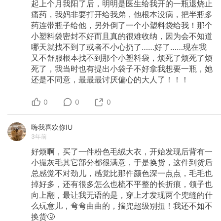
起上个月我阳了后，明明是医生给我开的一瓶退烧止
痛药，我妈非要打开给我弟，他根本没病，把半瓶多
药连带瓶子给他，另外倒了一个小塑料袋给我！那个
小塑料袋密封不好而且真的很难收纳，因为会不知道
哪天就找不到了或者不小心扔了……好了……现在我
又不舒服根本找不到那个小塑料袋，烦死了烦死了烦
死了，我当时也有提出小袋子不好拿我想要一瓶，她
还是不同意，最最最讨厌偏心的大人了！！！
0
0
0
嗨我喜欢你IU
3年前
好烦啊，买了一件粉色毛绒大衣，开始发现后背有一
小撮灰毛其它部分都很满意，于是换货，这件到货后
总感觉不对劲儿，感觉比那件颜色深一点点，毛毛也
掉好多，还有很多怎么也梳不平整的长折痕，领子也
向上翻，最让我无语的是，穿上才发现两个兜缝的什
么玩意儿，弯弯曲曲的，揣兜超级别扭！我还不如不
换货🤧