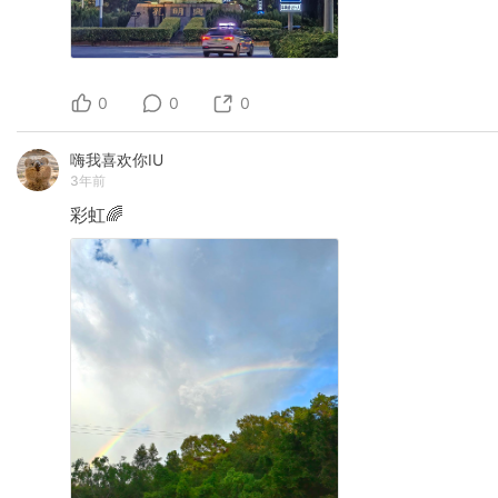
0
0
0
嗨我喜欢你IU
3年前
彩虹🌈