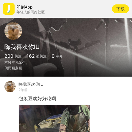
即刻App
下载
年轻人的同好社区
嗨我喜欢你IU
200
162
0
关注
被关注
夸夸
不过平凡尔尔。
偶而画点画
嗨我喜欢你IU
2年前
包浆豆腐好好吃啊