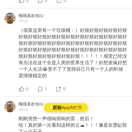
5
0
0
嗨我喜欢你IU
3年前
（假装这里有一个垃圾桶：）好烦好烦好烦好烦好烦
好烦好烦好烦好烦好烦好烦好烦好烦好烦好烦好烦好
烦好烦好烦好烦好烦好烦好烦好烦好烦好烦好烦好烦
好烦好烦好烦好烦好烦好烦好烦好烦好烦好烦好烦好
烦好烦好烦好烦好烦好烦好烦！！！！！感觉已经没
有办法在这个全是人类的世界生活了！好想发疯好想
一个人生活😭受不了了觉得自己只有一个人的时候
是情绪稳定的
0
1
0
嗨我喜欢你IU
App内打开
3年前
刚刚突然一声很响很响的雷，然后！
哇！真的第一次看到这样的云☁！！！像是在墨缸投
了一个石子