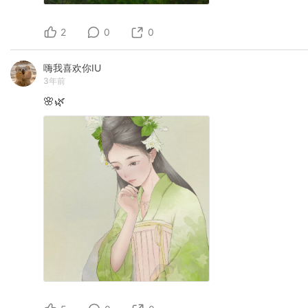
2
0
0
嗨我喜欢你IU
3年前
🌸🌿