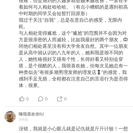
很难，但是遇到的人越多就会越来越改善，一直在学
着如何与人相处哈哈哈。（有点小糟糕的是遇到初高
中时期的同学又会短暂打回原形）
我过于关注“自我”，总是在意自己的感受，无限内
耗。
与人相处觉得尴尬，这个“尴尬”的范围并不会因为对
方是很亲密的人而减轻，比如我最好的两个朋友，🙉
同他们相处甚至没有和大学舍友自然。其中一位朋友
是从高中就认识的八九年的人，她和我是很不同的
人，她性格很好又很有个性，长得好看又特别会穿
搭，是个很酷的人，我很喜欢她，但每次见她总有一
种类似去“有很多潮男理发师的理发店💈”的感觉，我
感到手足无措，全程都在注意自己的言语行为是否得
体，很累。
0
0
0
嗨我喜欢你IU
3年前
没错，我就是小心眼儿就是记仇就是斤斤计较！一想