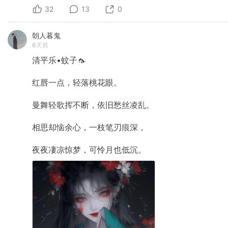
32
13
0
朝人暮鬼
6天前
清平乐•蚊子🦟
红唇一点，轻落桃花眼。
曼舞轻歌挥不断，依旧愁丝凌乱。
相思却恼余心，一枝笔刃痕深，
夜夜凄凉惊梦，可怜月也低沉。