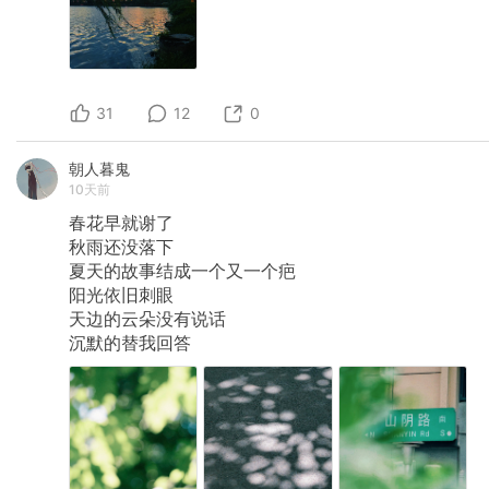
31
12
0
朝人暮鬼
10天前
春花早就谢了
秋雨还没落下
夏天的故事结成一个又一个疤
阳光依旧刺眼
天边的云朵没有说话
沉默的替我回答