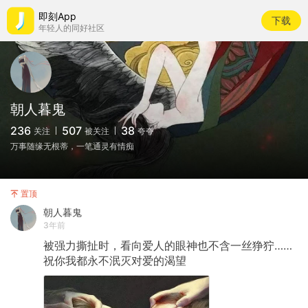
即刻App
下载
年轻人的同好社区
朝人暮鬼
236
507
38
关注
被关注
夸夸
万事随缘无根蒂，一笔通灵有情痴
置顶
朝人暮鬼
3年前
被强力撕扯时，看向爱人的眼神也不含一丝狰狞……
祝你我都永不泯灭对爱的渴望