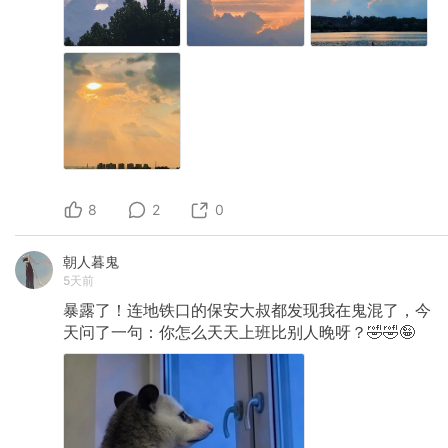
8
2
0
朝人暮鬼
5天前
暴露了！连地铁口的保安大叔都发现我在鬼混了，今
天问了一句：你怎么天天上班比别人晚呀？🤣🤣🤪