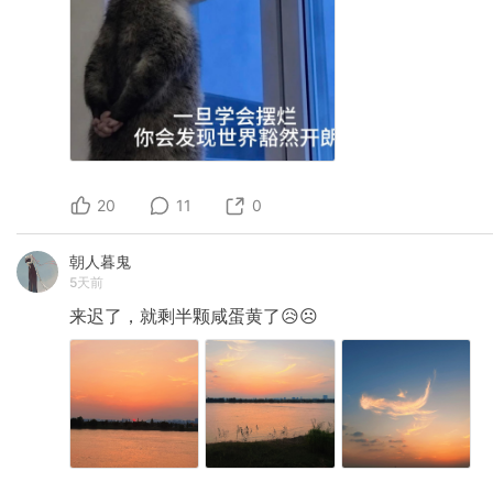
20
11
0
朝人暮鬼
5天前
来迟了，就剩半颗咸蛋黄了😥☹️