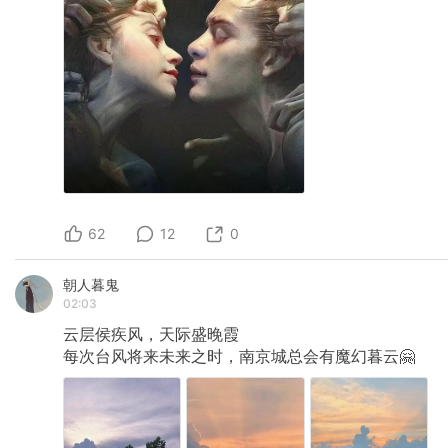
62
12
0
朝人暮鬼
02:03
云层侯疾风，天际盛晚霞
每次台风将来未来之时，南京城总会有魔幻暮云🤗