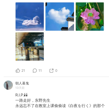
21
11
0
朝人暮鬼
13天前
R.I.P.🕯️🕯️
一路走好，东野先生
永远忘不了在教室上课偷偷读《白夜を行く》的那个