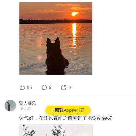
65
9
0
朝人暮鬼
16天前
App内打开
运气好，在狂风暴雨之前冲进了地铁站😂🤣