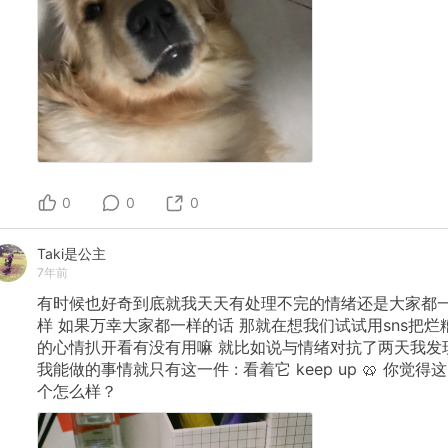
0
0
0
Taki是公主
7年前
有时候也好奇到底就我天天有处理不完的情绪还是大家都
样
如果万幸大家都一样的话
那就在想我们试试用sns把烂
的心情扒开看有没有用嘛
就比如说与情绪对抗了两天我发
我能做的事情就只有这一件
:
看着它
keep
up
🥨
你觉得这
个怎么样？