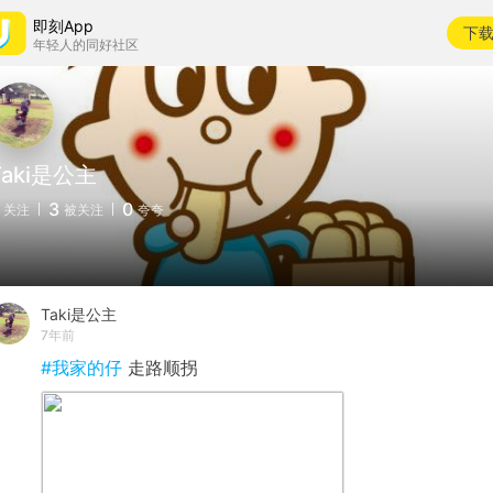
即刻App
下
年轻人的同好社区
Taki是公主
3
0
关注
被关注
夸夸
Taki是公主
7年前
#我家的仔
走路顺拐