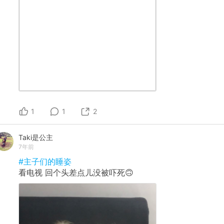
1
1
2
Taki是公主
7年前
#主子们的睡姿
看电视 回个头差点儿没被吓死🙃