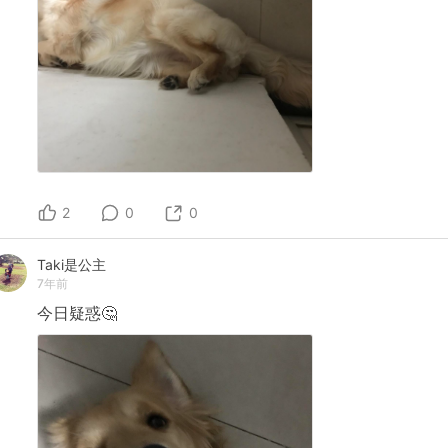
2
0
0
Taki是公主
7年前
今日疑惑🤔