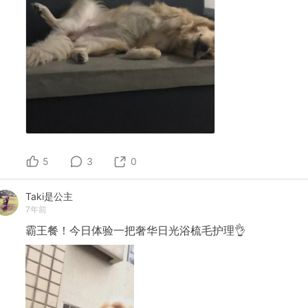
5
3
0
Taki是公主
7年前
霸王餐！今日体验一把奢华日光浴梳毛护理👌