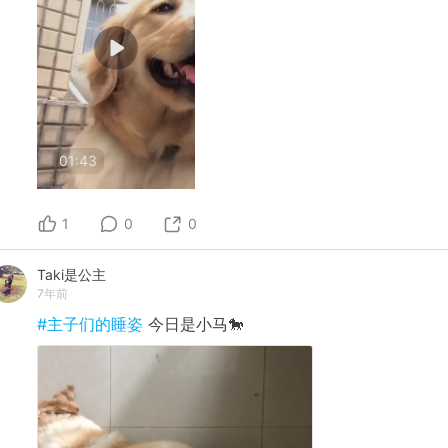
01:43
1
0
0
Taki是公主
7年前
#主子们的睡姿
今日是小马🐎