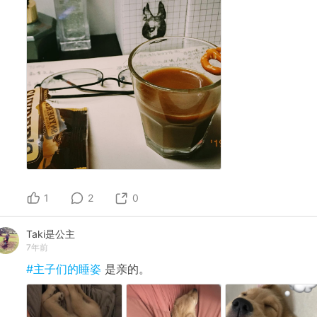
1
2
0
Taki是公主
7年前
#主子们的睡姿
是亲的。