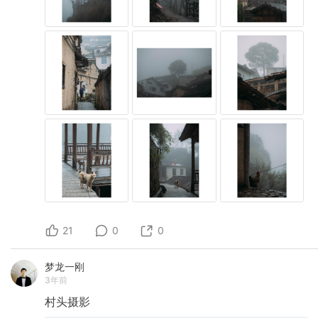
21
0
0
梦龙一刚
3年前
村头摄影