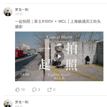
梦龙一刚
3年前
一起拍照｜富士X100V
+
WCL
|
上海杨浦滨江街头
摄影
04:46
10
3
0
梦龙一刚
4年前