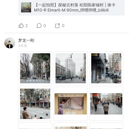
【一起拍照】探秘古村落 松阳陈家铺村 | 徕卡
M10-R Elmarit-M 90mm_哔哩哔哩_bilibili
2
0
0
梦龙一刚
3年前