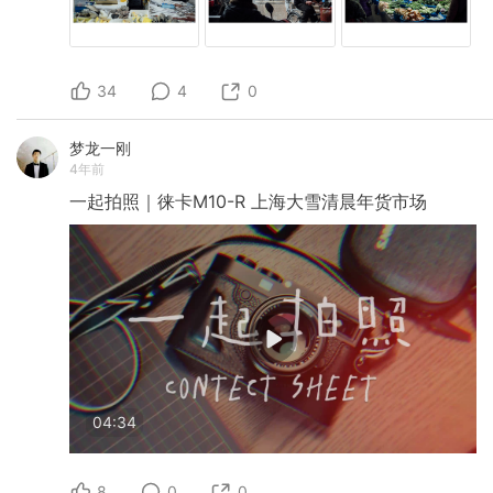
34
4
0
梦龙一刚
4年前
一起拍照｜徕卡M10-R
上海大雪清晨年货市场
04:34
8
0
0