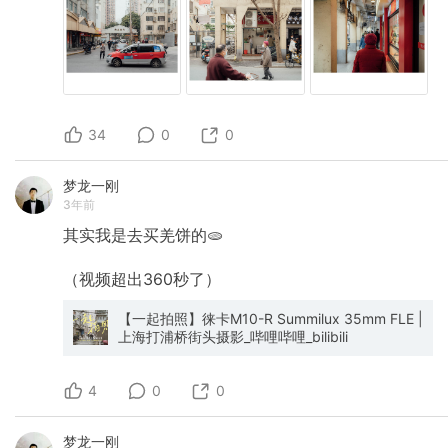
34
0
0
梦龙一刚
3年前
其实我是去买羌饼的🫓
（视频超出360秒了）
【一起拍照】徕卡M10-R Summilux 35mm FLE |
上海打浦桥街头摄影_哔哩哔哩_bilibili
4
0
0
梦龙一刚