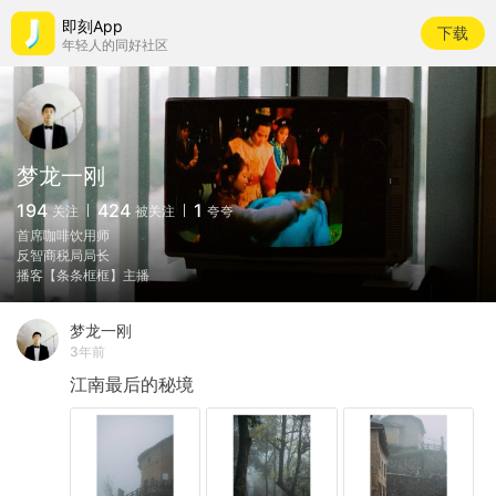
即刻App
下载
年轻人的同好社区
梦龙一刚
194
424
1
关注
被关注
夸夸
首席咖啡饮用师
反智商税局局长
播客【条条框框】主播
梦龙一刚
3年前
江南最后的秘境