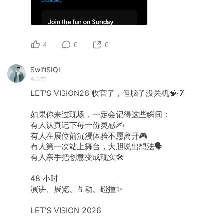
4
0
0
SwiftSIQI
4月前
LET'S
VISION26
收官了，但脑子没关机🧠💡
如果你来过现场，一定会记得这些瞬间：
有人认真记下每一份灵感✍
有人在展位前沉浸体验不愿离开🎮
有人第一次站上舞台，大胆说出想法🗣
有人亲手把创意变成现实🛠
48
小时
演讲、展览、互动、碰撞✨
LET'S
VISION
2026