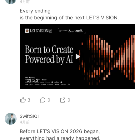
4月前
Every
ending
is
the
beginning
of
the
next
LET’S
VISION.
01:33
3
0
0
SwiftSIQI
4月前
Before
LET’S
VISION
2026
began,
everything
had
already
happened.