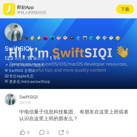
即刻App
下载
年轻人的同好社区
SwiftSIQI
123
1k
1
关注
被关注
夸夸
📌 LET'S VISION 负责人
⚒️ SwiftGG 主理人
⌨️ 专注Apple生态
👋 更多见 linktr.ee/swiftsiqi
SwiftSIQI
29天前
中电信量子信息科技集团。
有朋友在这里上班或者
认识在这里上班的朋友么？
0
0
0