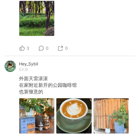
3
0
0
Hey_Sybil
5天前
外面天雷滚滚
在家附近新开的公园咖啡馆
也算惬意的