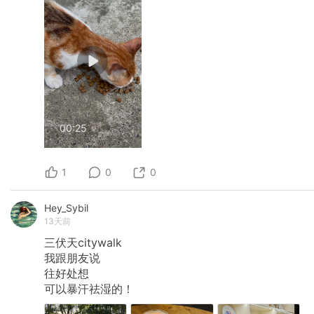
00:25
1
0
0
Hey_Sybil
13天前
三伏天citywalk
我跟朋友说
往好处想
可以暴汗祛湿的！