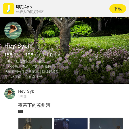
即刻App
下载
年轻人的同好社区
Hey_Sybil
158
198
0
关注
被关注
夸夸
ENFJ | 社会学| 某厂产品女工
行业经历：快消 | 咨询 | 互联网
把黄即当作生活日记本 | 持续记录📝
身在格子间，心有乌托邦
Hey_Sybil
1天前
夜幕下的苏州河
🌃