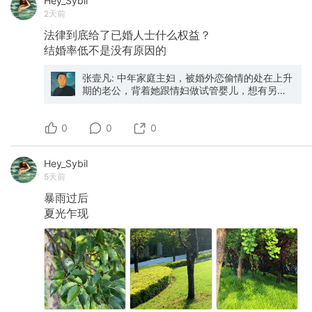
Hey_Sybil
2天前
法律到底给了已婚人士什么权益？
结婚率低不是没有原因的
张壹凡: 中年家庭主妇，被婚外恋偷情的处在上升
期的老公，背着她跟情妇做试管婴儿，想有另外
的孩子。而且想做香港优才计划，情妇的小孩一
落地香港，就是香港籍。最可怕的上海当地医
0
院，被她老公和小三的假结婚证，违规做了胚胎
0
0
手术，而且拒绝给她这个原配透露任何内情。 这
位女士谈吐很好，以前是证券公司的中层。为了
Hey_Sybil
小家，辞职全职在家照顾女儿。估计他老公一赚
5天前
钱发家就飘飘然了，就心野了，想跟情妇要有一
个儿子。主妇保卫战，不是保护这个绝望的婚
暴雨过后
姻，而是为自己和女儿争取应有的权益。 不知道
夏光乍现
后期怎么判，男的净身出户还好。但是对于这位
太太，无论如何都是双输的结局。祝她好运，不
要做唯唯诺诺的林品如。