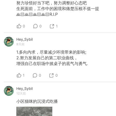
努力珍惜好当下吧，努力调整好心态吧
生死面前，工作中的困境和痛楚压根不值一提
🙏🏻🙏🏻🙏🏻🙏🏻R.I.P
0
0
1
Hey_Sybil
9天前
1.多向内求，尽量减少环境带来的影响;
2.努力发展自己的第二职业曲线，
增强自己在职场中掀桌子的底气与勇气.
1
0
0
Hey_Sybil
12天前
小区猫咪的沉浸式吃播