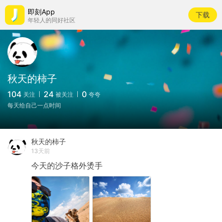
即刻App
下载
年轻人的同好社区
秋天的柿子
104
24
0
关注
被关注
夸夸
每天给自己一点时间
秋天的柿子
13天前
今天的沙子格外烫手