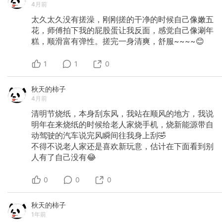
4月前
太久太久没有搓澡，刚刚搓的干净的时候自己像嫩五
花，师傅拍下我的屁股蛋让我反面，感觉自己像涮年
糕，顺滑富有弹性。搓完一身清爽，舒服~~~~😊
1
1
0
秋天的柿子
4月前
清明节烧纸，本身刮东风，我站在顺风的地方，我说
明年在来烧纸的时候给老人家烧手机，烧新能源带自
动驾驶的汽车说完风瞬间往我身上刮🤣
不得不说老人家还是喜欢新玩意，估计在下面看到别
人有了自己没有😂
0
0
0
秋天的柿子
1年前