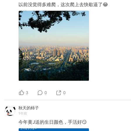
以前没觉得多难爬，这次爬上去快歇逼了😂
3
0
0
秋天的柿子
1年前
今年黄J送的生日颜色，手活好😏