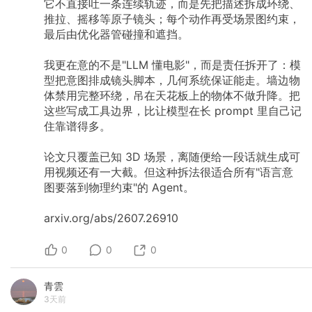
它不直接吐一条连续轨迹，而是先把描述拆成环绕、
推拉、摇移等原子镜头；每个动作再受场景图约束，
最后由优化器管碰撞和遮挡。
我更在意的不是"LLM
懂电影"，而是责任拆开了：模
型把意图排成镜头脚本，几何系统保证能走。墙边物
体禁用完整环绕，吊在天花板上的物体不做升降。把
这些写成工具边界，比让模型在长
prompt
里自己记
住靠谱得多。
论文只覆盖已知
3D
场景，离随便给一段话就生成可
用视频还有一大截。但这种拆法很适合所有"语言意
图要落到物理约束"的
Agent。
arxiv.org/abs/2607.26910
0
0
0
青雲
3天前