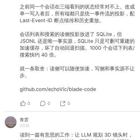
之前同一个会话在三端看到的状态经常对不上。改成
单一写入者后，所有端都只是统一事件流的投影，配
Last-Event-ID
断点续传和历史重放。
会话列表和搜索的读侧投影放进了
SQLite，但
JSONL
还是唯一事实源，SQLite
只是可删可重建的
加速缓存，坏了自动回退扫描。1000
个会话下列表/
搜索快约
40
倍。
就一条取舍：读侧可以随便加速，写侧和事实源不让
步。
github.com/echoVic/blade-code
0
0
0
青雲
2天前
读到一篇有意思的工作：让
LLM
规划
3D
镜头时，