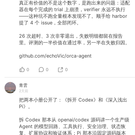
真正有价值的不是这个数字，是跑出来的问题：适配
器在每个完成的
trial
上崩溃，verifier
永远不执行
——这种坑不跑全量根本发现不了。顺手给
harbor
提了
4
个
issue，全部闭环。
26
次超时、3
次非零退出，失败明细都留在报告
里。评测的一半价值在通过率，另一半在失败归因。
github.com/echoVic/orca-agent
0
0
0
青雲
2天前
把两本小册公开了：《拆开
Codex》和《深入浅出
Pi》。
拆
Codex
那本从
openai/codex
源码讲一个生产级
Agent
的模型回路、工具执行、安全治理、状态恢
复、扩展协议和验证体系；Pi
那本沿固定源码版本