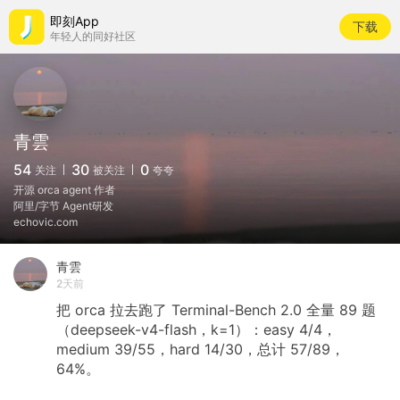
即刻App
下载
年轻人的同好社区
青雲
54
30
0
关注
被关注
夸夸
开源 orca agent 作者
阿里/字节 Agent研发
echovic.com
青雲
2天前
把
orca
拉去跑了
Terminal-Bench
2.0
全量
89
题
（deepseek-v4-flash，k=1）：easy
4/4，
medium
39/55，hard
14/30，总计
57/89，
64%。