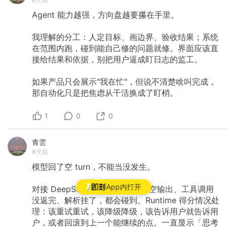
Agent
能力越强，方向盘越要攥在手里。
我理解的分工：人定目标、画边界、验收结果；系统
在范围内跑，碰到能自己修的问题就修。界面应该直
接给结果和依据，别把用户逼成盯日志的监工。
如果产品只会展示"我在忙"，但说不清楚啥叫完成，
那自动化只是把焦虑从干活换成了盯梢。
1
0
0
青雲
8天前
模型回了空
turn，不能当没发生。
App内打开
对接
DeepSeek
这类流式接口，空输出、工具调用
没返完、解析挂了，都会碰到。Runtime
得分情况处
理：该重试重试，该降级降级，该告诉用户就告诉用
户，或者回滚到上一个能继续的点。一直显示「思考