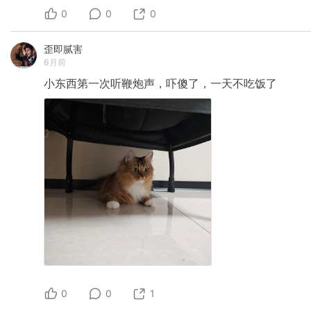
0
0
0
歪即腻害
6月前
小东西第一次听鞭炮声，吓傻了，一天不吃饭了
0
0
1