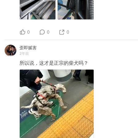
0
0
0
歪即腻害
2年前
所以说，这才是正宗的柴犬吗？