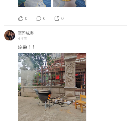
0
0
0
歪即腻害
4月前
添柴！！