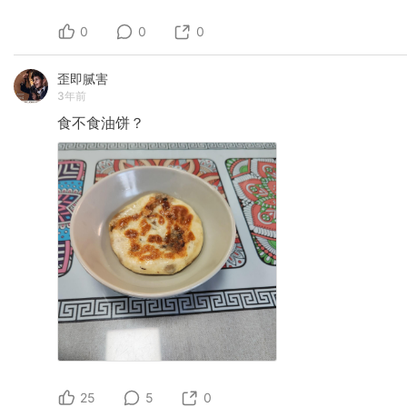
0
0
0
歪即腻害
3年前
食不食油饼？
25
5
0