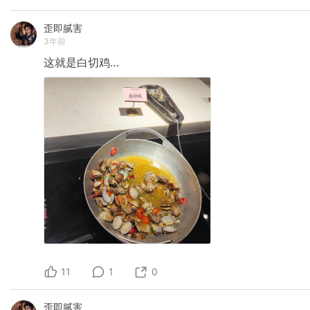
歪即腻害
3年前
这就是白切鸡…
11
1
0
歪即腻害