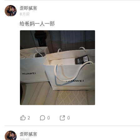
歪即腻害
8月前
给爸妈一人一部
2
0
0
歪即腻害
2年前