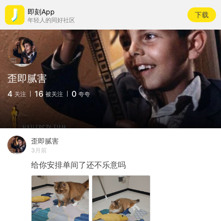
即刻App
下载
年轻人的同好社区
歪即腻害
4
16
0
关注
被关注
夸夸
歪即腻害
3月前
给你安排单间了还不乐意吗