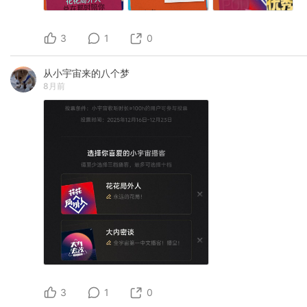
3
1
0
从小宇宙来的八个梦
8月前
3
1
0