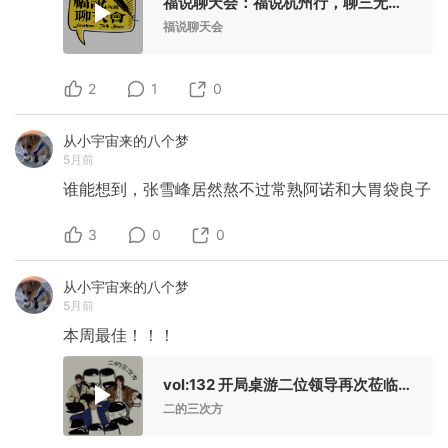
福说聊天会：福说杭州行，聊三无代沟！
福说聊天会
2
1
0
从小宇宙来的八个梦
5月前
谁能想到，张雪峰居然熬不过常熟阿诺和大胃袋良子
3
0
0
从小宇宙来的八个梦
5月前
本周最佳！！！
vol:132 开局桌游二位领导再次莅临！直接现场开一局桌游！
二的三次方