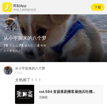
即刻App
下载
年轻人的同好社区
从小宇宙来的八个梦
76
78
4
关注
被关注
夸夸
八个梦本八！
从小宇宙来的八个梦
1月前
太热闹了！！！
vol.594 首届喜剧播客雇佣兵吐槽大会！无聊斋？拿来吧你！｜见面聊聊
无聊斋