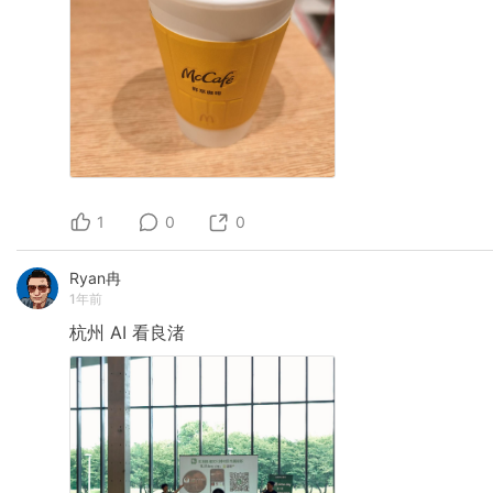
1
0
0
Ryan冉
1年前
杭州
AI
看良渚