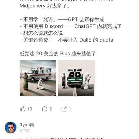
挣钱 该团队问题，我觉得是对行业不了解，他觉
Midjounery
好太多了。
得网文/漫画/有声书，用户量大，肯定能赚钱。但
这种红海行业早就卷的不行，100分的作品才有可
-
不用学「咒语」——GPT
会帮你生成
能赚，想做成平台更是不可能了。 总结： 1.人的
肌肉记忆根深蒂固，总想着复刻曾经的成功路
-
不用使用
Discord
——ChatGPT
内就完成了
径，想发挥自己优势，不看市场需要什么 2.大模
-
想怎么说就怎么说
型，短期被高估，长期被低估。gpt4一出来，大
-
关键还免费——不会计入
DallE
的
quota
家都觉得再不做就晚了。结果发现一年过去了
（去年3.15发的gpt4），能跑出来的寥寥无几。
3.想拿ai改造某个行业/产业，首先你得了解这个
感觉这
20
美金的
Plus
越来越值了
行业/产业，不要想着用ai过去降维打击 4.大家的
认知顺序都是鄙视李一舟—理解李一舟—“实在不
行就李一舟吧” 所以过去一年最好的策略就是 1.抓
住大厂all in ai的机会，升职加薪拿资源，赚经验
履历 2.水下机会，抓住市场真实需求，和自己对
行业的深刻理解，用新的交互媒介赚现金。 3.建
立ai领域知名度，用内容厚积薄发 4.进入AI创业
公司获得实践积累，拿着工资一边探索一边观望
新机会
13
2
1
Ryan冉
3年前