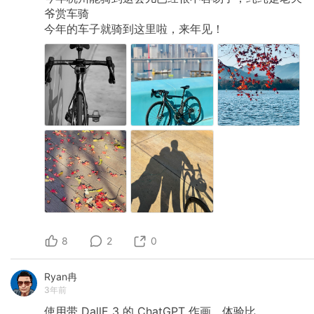
停滞状态，合伙人一方面在看新的赛道，一方面
爷赏车骑
也在面试。 合伙人不拿工资，投资款主要用来招
今年的车子就骑到这里啦，来年见！
兼职开发，买法律相关数据。已花完。由于整体
没进展，剩余款项投资人不给了。 该团队我觉得
问题就在于高估了LLM的能力，目前百川/文心，
都搞不定法律/医疗这种高知识性的行业。 2. 海外
留学归来创业小队，名牌大学毕业，为创业归
国。做ai小说方向，高举高打，和真格基金合作，
有一些媒体资源，做ai小说大赛。但没有c端买
单，b端赞助都是给点算力资源，没有给现金的。
目前没有拿到投资，创业团队在自己掏钱维持。
目前在考虑做培训，卖课，教人用ai写小说/画图
该团队问题也是高估LLM能力，总想着ai创作静态
的文字内容可以达到人类网文水平，这是不可能
的。没有想着在媒介上创新，做互动性更强的ai内
容。 3.前大厂市场侧高管，创业做AI数字人企业
培训，目前在内测，看了产品，感觉没戏。就是
很low的一个动态人在和你打字。 该团队问题是
高估自己的人脉，觉得自己可以拿下很多B端的商
8
2
0
单。看到了企业内训的需求，但是目前ai很难完美
解决。 4.前大厂设计师，自学编程，出来创业做
了个类似monica的插件，因为权限问题被google
Ryan冉
下架，现在转型桌面端工具。用户量一般。目前
3年前
在考虑做ai生漫画，但对于网文/网络漫画毫无了
解，以为有个批量生产60分内容的工具平台就能
使用带
DallE
3
的
ChatGPT
作画，体验比