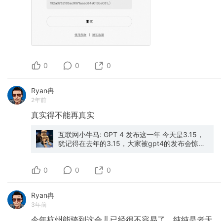
0
0
0
Ryan冉
2年前
真实得不能再真实
互联网小牛马: GPT 4 发布这一年 今天是3.15，
犹记得在去年的3.15，大家被gpt4的发布会惊出
了一身冷汗（我被惊出两身），纷纷喊着再不all
in ai就晚了，一年过去了， 结果如何？ 刚刚参加
0
了一个ai创业闭门会，几个团队的现状应该能代表
0
0
大部分all in ai的人，我来简单讲讲： 1.三人创业
小队，中厂的AI产品经理+开发+算法。创业一
Ryan冉
年，拿了天使轮（许诺七位数，实际到账一小
3年前
半），做法律方向（投资人指定的）。解决不了
法律条文准确率问题，模型幻觉严重。目前团队
今年杭州能骑到这会儿已经很不容易了，纯纯是老天