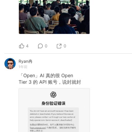
4
0
0
Ryan冉
1年前
「Open」AI
真的很
Open
Tier
3
的
API
账号，说封就封