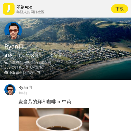
即刻App
下载
年轻人的同好社区
Ryan冉
413
123
0
关注
被关注
夸夸
💻 野生PM，AIGC x 行业应用
🚴🏻‍♂️ 公路党，冬天不封车
📷 争取每年快门数过万
Ryan冉
1年前
麦当劳的鲜萃咖啡
≈
中药