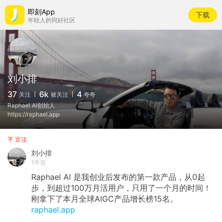
即刻App
下载
年轻人的同好社区
刘小排
37
6k
4
关注
被关注
夸夸
Raphael AI创始人
https://raphael.app
置顶
刘小排
1年前
Raphael AI 是我创业后发布的第一款产品，从0起
步，到超过100万月活用户，只用了一个月的时间！
刚拿下了本月全球AIGC产品增长榜15名。
raphael.app