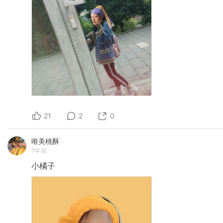
21
2
0
唯美桃酥
7年前
小橘子