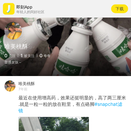
即刻App
下载
年轻人的同好社区
唯美桃酥
0
1
0
关注
被关注
夸夸
普通女孩～
唯美桃酥
7年前
最近在使用增高药，效果还挺明显的，高了两三厘米
.就是一粒一粒的放在鞋里，有点硌脚
#snapchat滤
镜