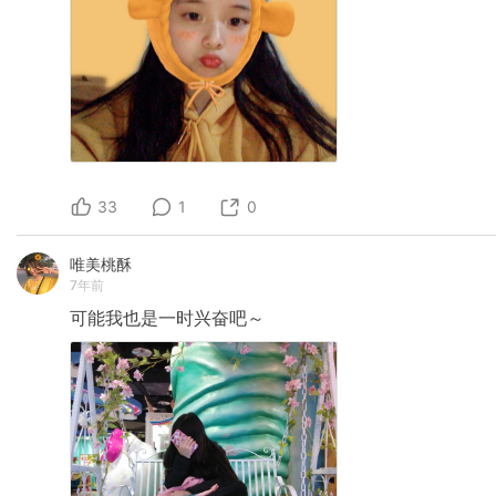
33
1
0
唯美桃酥
7年前
可能我也是一时兴奋吧～