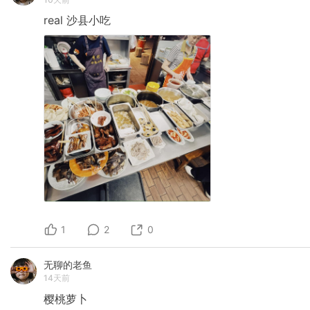
real
沙县小吃
1
2
0
无聊的老鱼
14天前
樱桃萝卜