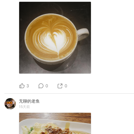
3
0
0
无聊的老鱼
15天前