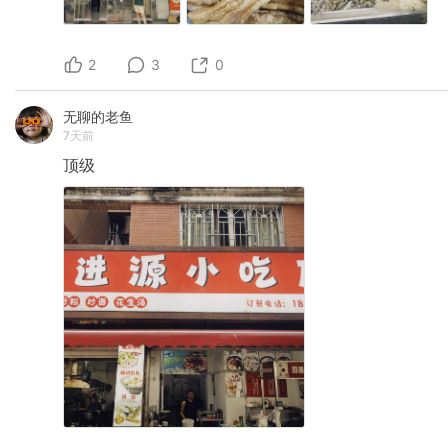
2
3
0
无聊的老鱼
7天前
顶级