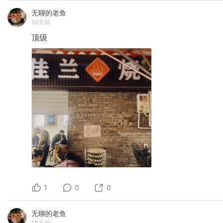
无聊的老鱼
10天前
顶级
1
0
0
无聊的老鱼
10天前