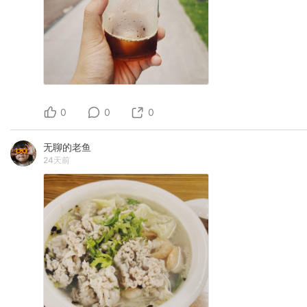
0
0
0
无聊的老鱼
24天前