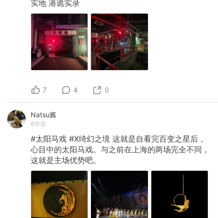
实地
港诡实录
7
4
0
Natsu酱
6年前
#太阳马戏
#X绮幻之境
这就是自看完百变之星后，
心目中的太阳马戏。与之前在上海的两场完全不同，
这就是主场优势吧。