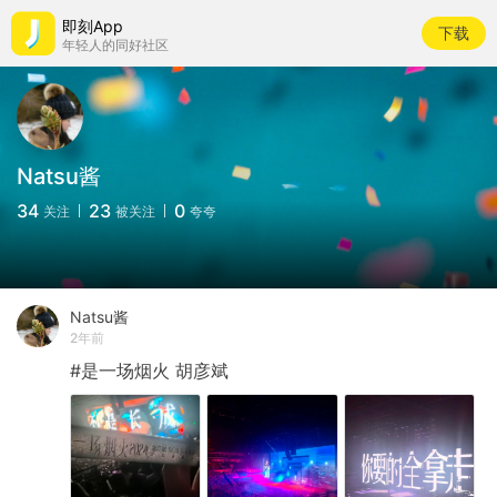
即刻App
下载
年轻人的同好社区
Natsu酱
34
23
0
关注
被关注
夸夸
Natsu酱
2年前
#是一场烟火
胡彦斌