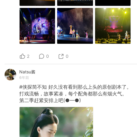
2
0
0
Natsu酱
6年前
#侠探简不知
好久没有看到那么上头的原创剧本了。
打戏流畅，故事紧凑，每个配角都那么有烟火气。
第二季赶紧安排上吧(●—●)