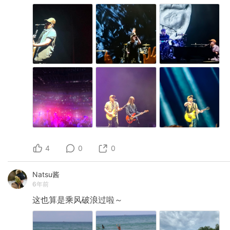
4
0
0
Natsu酱
6年前
这也算是乘风破浪过啦～