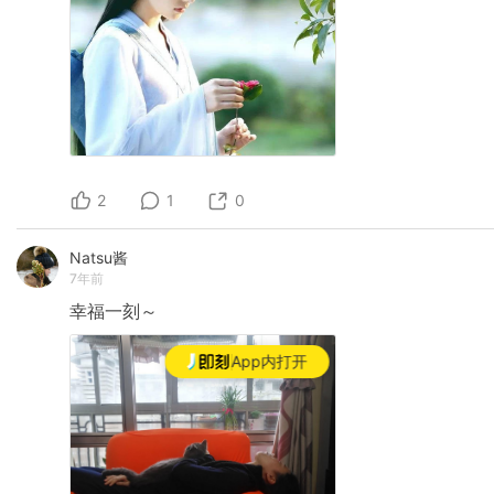
2
1
0
Natsu酱
7年前
幸福一刻～
App内打开