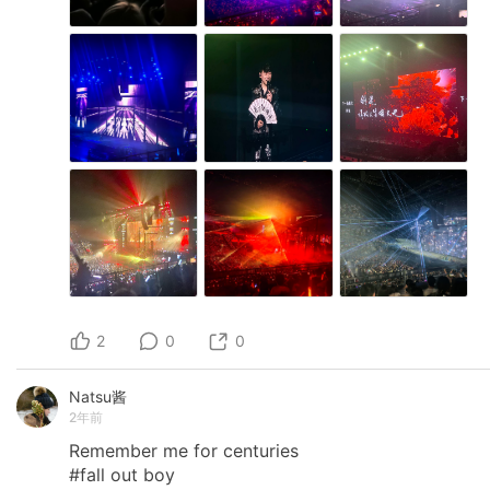
2
0
0
Natsu酱
2年前
Remember
me
for
centuries
#fall
out
boy