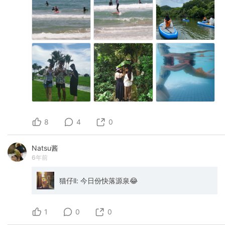
8
4
0
Natsu酱
6年前
猫仔ll: 今日份快落源泉😂
1
0
0