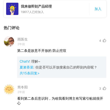
我来做即刻产品经理
加入
19617
人已经加入
热门评论
雨医生
4
2年前
第二条是故意不开放的
防止挖坟
ChatV
:
理解~
夏漱香菜
:
但是否可以开放搜索自己的即刻内容呢？
共
15
条回复>
简冬阳
3
2年前
看到第二条后意识到，为啥我看到博主有写索引帖就很开
心