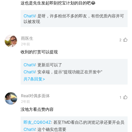
这也是先生发起即刻挖宝计划的目的吧😂
ChatV
:
是呀，许多粉丝不多的即友，有些优质内容并可
以被发现
雨医生
2
2年前
收到的打赏可以提现
ChatV
:
更新后可以了
ChatV
:
安卓端，提示“提现功能正在开发中”
共
7
条回复>
Real对偶多面体
1
2年前
没地方看点赞内容
即友_CQ6O4Z
:
甚至TMD看自己的浏览记录还要开会员
ChatV
:
这个确实也需要