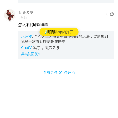
你要多笑
0
2年前
怎么不提即刻镇🤣
App内打开
沐沐橙
:
至今为止还没弄明白即刻镇的玩法，突然想到
我第一次看到即刻是在快本
ChatV
:
写了，看第 7 条
共
6
条回复>
查看更多
51 条
评论