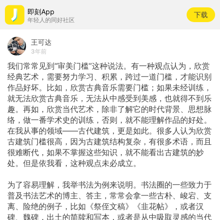
即刻App
下载
年轻人的同好社区
王可达
3年前
我们常常见到“审美门槛”这种说法。有一种观点认为，欣赏
经典艺术，需要努力学习、积累，跨过一道门槛，才能识别
作品好坏。比如，欣赏古典音乐需要门槛；如果未经训练，
就无法欣赏古典音乐，无法从中感受到美感，也就得不到乐
趣。再如，欣赏当代艺术，除非了解它的时代背景、思想脉
络，做一番学术史的训练，否则，就不能理解作品的好处。
在我从事的领域——古代建筑，更是如此。很多人认为欣赏
古建筑门槛很高，因为古建筑结构复杂，有很多术语，而且
很难断代，如果不掌握这些知识，就不能看出古建筑的妙
处。但是依我看，这种观点未必成立。
为了容易理解，我举书法为例来说明。书法圈的一些致力于
普及书法艺术的博主、答主，常常会拿一些古朴、峻宕、支
离、险绝的例子，比如《祭侄文稿》《韭花帖》，或者汉
碑、魏碑，出土的简牍和写本，或者是从中吸取灵感的当代