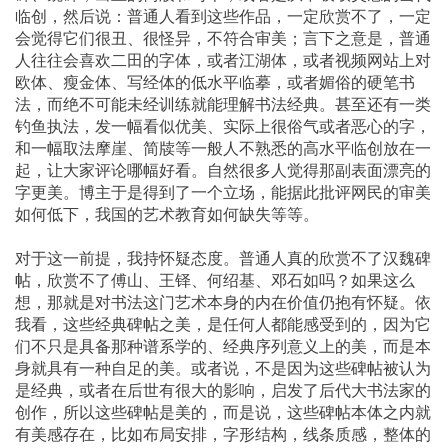
临创，然后说：普通人看到这些作品，一定欣赏不了，一定
会觉得它们很丑、很怪异，不符合审美；言下之意是，普通
人往往会喜欢二田的字体，或者江湖体，或者视频网站上对
欧体、瘦金体、写经体的低水平临摹，或者媚俗的硬笔书
法，而绝不可能未经训练就能理解书法经典。甚至还有一类
钓鱼执法，发一幅看似优美、实际上很俗气或者恶心的字，
和一幅取法摩崖、简牍等一般人不熟悉的高水平临创放在一
起，让大家评论哪幅好看。自然很多人觉得那副表面漂亮的
字更美。博主于是得到了一个立场，能据此批评网民的审美
如何低下，我国的艺术教育如何缺失等等。
对于这一前提，我持怀疑态度。普通人真的欣赏不了汉魏碑
帖，欣赏不了傅山、王铎、何绍基、邓石如吗？如果这么
想，那就是对书法这门艺术本身的内在价值仍抱有怀疑。依
我看，这些经典碑帖之美，是任何人都能感受到的，因为它
们不只是具备那种谱系学的、经典序列意义上的美，而是本
身就具有一种自足的美。或者说，不是因为这些碑帖被认为
是经典，或者在后世有很大的影响，启发了后代大书法家的
创作，所以这些碑帖是美的，而是说，这些碑帖本体之内就
有美感存在，比如布局安排，字形结构，线条质感，整体的