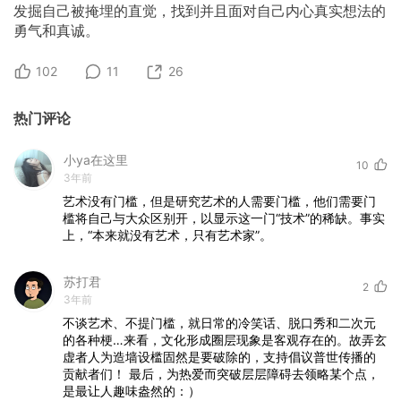
发掘自己被掩埋的直觉，找到并且面对自己内心真实想法的
勇气和真诚。
102
11
26
热门评论
小ya在这里
10
3年前
艺术没有门槛，但是研究艺术的人需要门槛，他们需要门
槛将自己与大众区别开，以显示这一门“技术”的稀缺。事实
上，“本来就没有艺术，只有艺术家”。
苏打君
2
3年前
不谈艺术、不提门槛，就日常的冷笑话、脱口秀和二次元
的各种梗…来看，文化形成圈层现象是客观存在的。故弄玄
虚者人为造墙设槛固然是要破除的，支持倡议普世传播的
贡献者们！
最后，为热爱而突破层层障碍去领略某个点，
是最让人趣味盎然的：）