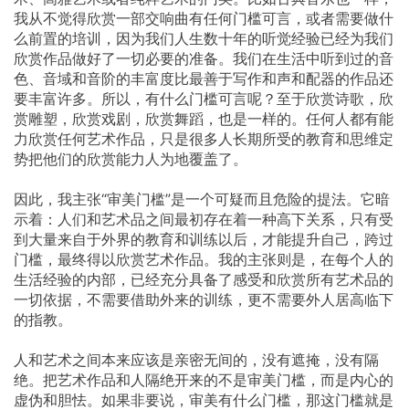
我从不觉得欣赏一部交响曲有任何门槛可言，或者需要做什
么前置的培训，因为我们人生数十年的听觉经验已经为我们
欣赏作品做好了一切必要的准备。我们在生活中听到过的音
色、音域和音阶的丰富度比最善于写作和声和配器的作品还
要丰富许多。所以，有什么门槛可言呢？至于欣赏诗歌，欣
赏雕塑，欣赏戏剧，欣赏舞蹈，也是一样的。任何人都有能
力欣赏任何艺术作品，只是很多人长期所受的教育和思维定
势把他们的欣赏能力人为地覆盖了。
因此，我主张“审美门槛”是一个可疑而且危险的提法。它暗
示着：人们和艺术品之间最初存在着一种高下关系，只有受
到大量来自于外界的教育和训练以后，才能提升自己，跨过
门槛，最终得以欣赏艺术作品。我的主张则是，在每个人的
生活经验的内部，已经充分具备了感受和欣赏所有艺术品的
一切依据，不需要借助外来的训练，更不需要外人居高临下
的指教。
人和艺术之间本来应该是亲密无间的，没有遮掩，没有隔
绝。把艺术作品和人隔绝开来的不是审美门槛，而是内心的
虚伪和胆怯。如果非要说，审美有什么门槛，那这门槛就是