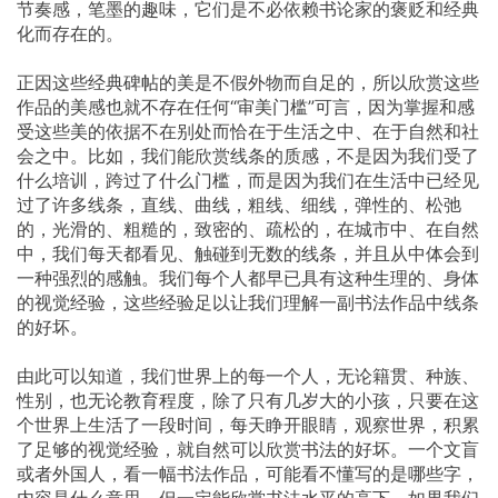
节奏感，笔墨的趣味，它们是不必依赖书论家的褒贬和经典
化而存在的。
正因这些经典碑帖的美是不假外物而自足的，所以欣赏这些
作品的美感也就不存在任何“审美门槛”可言，因为掌握和感
受这些美的依据不在别处而恰在于生活之中、在于自然和社
会之中。比如，我们能欣赏线条的质感，不是因为我们受了
什么培训，跨过了什么门槛，而是因为我们在生活中已经见
过了许多线条，直线、曲线，粗线、细线，弹性的、松弛
的，光滑的、粗糙的，致密的、疏松的，在城市中、在自然
中，我们每天都看见、触碰到无数的线条，并且从中体会到
一种强烈的感触。我们每个人都早已具有这种生理的、身体
的视觉经验，这些经验足以让我们理解一副书法作品中线条
的好坏。
由此可以知道，我们世界上的每一个人，无论籍贯、种族、
性别，也无论教育程度，除了只有几岁大的小孩，只要在这
个世界上生活了一段时间，每天睁开眼睛，观察世界，积累
了足够的视觉经验，就自然可以欣赏书法的好坏。一个文盲
或者外国人，看一幅书法作品，可能看不懂写的是哪些字，