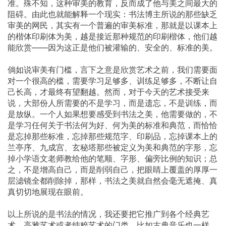
准。殊不知，这种审美的教育，反而成了他与美之间最大的
阻碍。由此也就能解释一个现实：书法博主所说的那些缺乏
审美的网民，其实有一个普遍的审美标准，那就是以课本上
的楷体印刷体为美，越是接近那种规范的印刷楷体，他们越
能欣赏——因为这正是他们被灌输的、安全的、标准的美。
倘如说审美有门槛，言下之意是欣赏艺术之前，我们需要面
对一个很高的槛，需要学习足够多、训练足够多，不断让自
己长高，才最终有望翻越。然而，对于今天的艺术接受来
说，大部份人所需要的不是学习，而是遗忘，不是训练，而
是放纵。一个人如果想要感受到书法之美，他需要做的，不
是学习任何关于书法何为好、何为美的标准和典范，而恰恰
是忘掉那些标准，忘掉那些规范字、印刷品，忘掉课本上的
兰亭序、九成宫、玄秘塔那些被定义为美和典范的字形，忘
掉小学语文老师教给他的笔顺、字形、偏旁比例的知识；总
之，不是增高自己，而是削弱自己，把眼睛上覆盖的厚厚一
层滤镜全都削除掉，那样，书法之美就自然会毫无遮掩、真
真切切地展现在眼前。
以上所说的是书法的情况，我还要把它推广到各个经典艺
术、高雅艺术或者纯粹艺术的门类。比如古典音乐也一样，