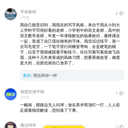
半块板砖
2
3年前
我自己能意识到，我现在的写字风格，来自于我从小到大
上学时字写得好看的老师，小学初中的语文老师，高中的
语文数学老师，年复一年潜移默化的临摹效仿，最终揉在
一起，形成了自己现在独有的字体。我尝试过练字，第一
次写毛笔字，一下笔字里行间横竖弯钩，全是硬笔的模
子，以至于我很难跟着字帖练习，往往写着写着就放飞自
我，这种十几年来形成的风格习惯，想要再做改变，难度
是大的，后面也就自己放弃了。
青欢
:
我也和你一样
倒置的海平线
1
3年前
一幅画，摆路边无人问津；放在美术馆顶灯一打，人人驻
足观看细语解读，恐怕落了下乘。
雅治同学
1