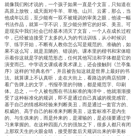
就像我们刚才说的，一个孩子如果一直是个文盲，只知道在
高原上放牧，成天面对牛羊、草地、山川、云雾，那么，当
他成年以后，至少能有一双不被规训的审美之眼，他读一幅
书法作品，就算一字不识，至少能分辨它的好坏、美丑。可
是现实中我们社会已经基本消灭了文盲，一个人在成长过程
中，已经被迫接受了太多的人为的书法训练，从小时候识
字、练字开始，不断有人教你怎么写是规范的、准确的，如
果不这么写，就是丑陋的、错误的。课本里的楷书和宋体暗
示着你这就是字的规范形态，任何其他写法和字体都是它的
演变而已。中学语文课或者美术课上，还会接触到《兰亭集
序》这样的“经典名作”，并且被告知这就是世界上最好的书
法。就算课上不认真听，走在大街上，看路边的商店招牌，
看广告牌上的文字，书报亭里的刊物，都是规范字、印刷
体。总之，一个人被包围在书法标准的海洋中，他就渐渐接
受了这种标准化的规训，即不是通过自己真诚的视觉感官、
基于自己的情感和经验来判断美丑，而是通过一套官方的、
权威的、高于自己的标准来判断美丑，这套标准不是内生
的、与生俱来的，而是外来的，是灌输的，是必须要通过学
习来掌握的。在这种四面八方的强加之下，很多人都只有闭
上那双天生的火眼金睛，接受那套后天规训出来的审美标