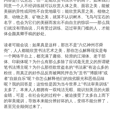
内容是什么意思，但一定能欣赏书法水平的高下。如果我们
同意一个人不经训练就可以欣赏人体之美、面容之美，能被
美丽的异性或同性不自觉地吸引；能欣赏风景之美、植物之
美、动物之美、矿物之美，就算不认识树木、飞鸟与宝石的
名字，也会为它们的美丽而发出不由自主的惊叹——那么我
们就没有理由说，只有受过训练、迈过审美门槛的人，才能
体会颜真卿手稿的妙处。
读者可能会说：如果真是这样，那岂不是“六亿神州尽舜
尧”，人人都能欣赏书法艺术之美，那你怎么解释现实是每
一个网络平台上，都充满了庸俗、轻滑的江湖体、老干部
体、印刷体呢？为什么有那么多除了应试毫无意义的所谓硬
笔书法博主呢？为什么那些欺世盗名的“书法家”有这么多的
粉丝，而真正的好作品反而被网民抨击为“丑书”“博眼球”或
者“自娱自乐”呢？你怎么解释他们的拙劣眼光和恶俗品味
呢？我的回答是：这恰恰是因为当今世界上“书法审美训练”
太多了。本来人人都拥有一双纯洁无暇、能识别美丑的火眼
金睛，可是，在社会化的过程中，被迫接受了太多自上而下
的审美规训，导致本来能分辨好坏的人，变得不能分辨了，
甚至完全颠倒过来了。