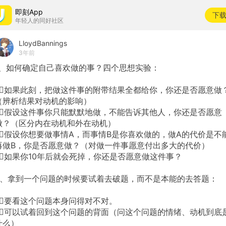
即刻App
下
年轻人的同好社区
LloydBannings
3年前
1、如何确定自己喜欢做的事？四个思想实验：
1⃣️如果此刻，把做这件事的附带结果全都给你，你还是否愿意做
（辨析结果对动机的影响）
2⃣️假设这件事你只能默默地做，不能告诉其他人，你还是否愿意
做？（区分内在动机和外在动机）
3⃣️假设你想要做事情A，而事情B是你喜欢做的，做A的代价是不
再做B，你是否愿意做？（对做一件事愿意付出多大的代价）
4⃣️如果你10年后就会死掉，你还是否愿意做这件事？
2、拿到一个问题的时候要试着去破题，而不是本能的去答题：
1⃣️要看这个问题本身问得对不对。
2⃣️可以试着回到这个问题的背面（问这个问题的情绪、动机到底
什么）