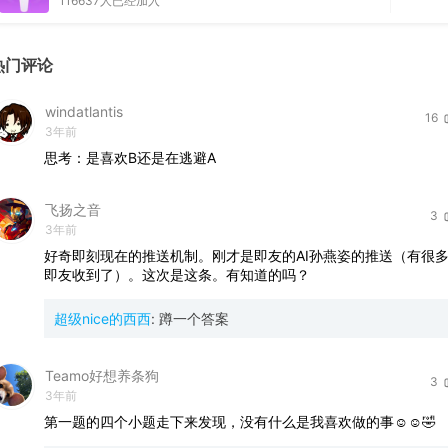
116637
人已经加入
热门评论
windatlantis
16
3年前
思考：是喜欢B还是在逃避A
飞扬之音
3
3年前
好奇即刻现在的推送机制。刚才是即友的AI孙燕姿的推送（有很
即友收到了）。这次是这条。有知道的吗？
超级nice的西西
:
蹲一个答案
Teamo好想养条狗
3
3年前
第一题的四个小题走下来发现，没有什么是我喜欢做的事☺️☺️🤣