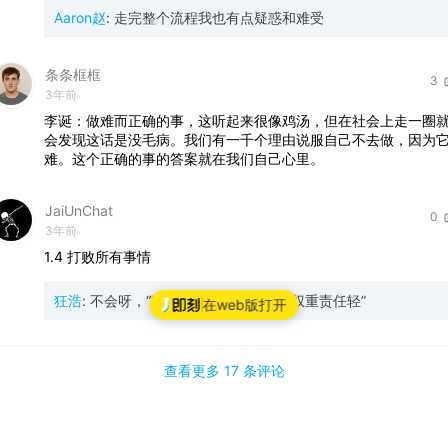
Aaron赵
:
走完整个流程我也有点疑惑和难受
条条框框
3
3年前
李诞：做难而正确的事，这听起来很像鸡汤，但在社会上走一圈
会发现这话是没毛病。我们有一千个理由说服自己不去做，因为
难。这个正确的事的答案就在我们自己心里。
JaiUnChat
0
3年前
1.4
打败所有事情
狂浩
:
不会呀，“事少钱多离家近，位高权重责任轻”
在web版打开
查看更多
17 条
评论