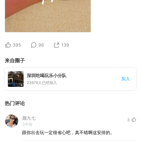
395
96
139
来自圈子
深圳吃喝玩乐小分队
加入
23674
人已经加入
热门评论
颜九七
3
3年前
跟你出去玩一定很省心吧，真不错啊这安排的。