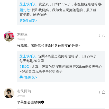
芝士快乐天
:
就是累，日均2-3w步，市区拉练哈哈哈😂
颜九七
:
我和我妈妈，我弟出去玩挺随意的，累了就一
直坐着。哈哈哈哈
共
5
条回复>
刘鲸鱼
2
3年前
收藏啦。感谢你和评论区各位即友的分享~
芝士快乐天
:
深圳4条暴走线路哈哈哈🤣，日行2w步，
每天都是20公里
刘鲸鱼
:
讲真：没事的话深圳闲逛日行20km也超级开心
~好适合当无所事事的街溜子
共
7
条回复>
村民阿鸽
2
3年前
早茶别去连锁啊🌚