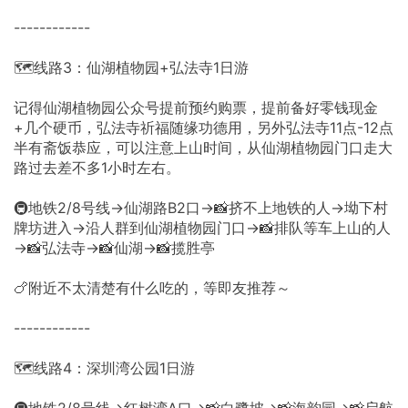
------------
🗺️线路3：仙湖植物园+弘法寺1日游
记得仙湖植物园公众号提前预约购票，提前备好零钱现金
+几个硬币，弘法寺祈福随缘功德用，另外弘法寺11点-12点
半有斋饭恭应，可以注意上山时间，从仙湖植物园门口走大
路过去差不多1小时左右。
🚇地铁2/8号线→仙湖路B2口→📸挤不上地铁的人→坳下村
牌坊进入→沿人群到仙湖植物园门口→📸排队等车上山的人
→📸弘法寺→📸仙湖→📸揽胜亭
🍗附近不太清楚有什么吃的，等即友推荐～
------------
🗺️线路4：深圳湾公园1日游