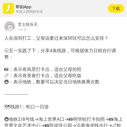
即刻App
下载
年轻人的同好社区
芝士快乐天
3年前
人在深圳打工，父母说要过来深圳玩可以怎么安排？
🌝五一实践了下，分享4条线路，可根据体力日程自行调
整：
📸：表示有风景打卡点，适合父母拍照
🍗：表示有美食打卡点，适合父母吃饭
🚇：表示地铁，数量可以决定当日地铁换乘次数
------------
🗺️线路1：蛇口一日游
🚇地铁2/8号线→海上世界A口→📸明华轮打卡拍照→📸海上
世界文化艺术中心→📸防波堤公园→沿着海岸线步行→🍗蛇