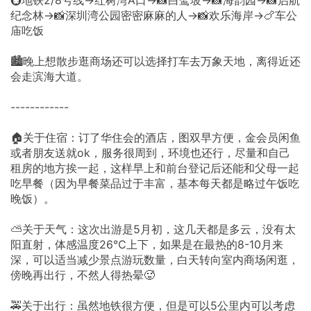
🚇地铁2/8号线→红树湾A口→📸白鹭坡→📸海韵园→📸启航
纪念林→📸深圳湾公园密密麻麻的人→📸欢乐海岸→🍗车公
庙吃饭
🏙️晚上想散步逛商场还可以选择打车去万象天地，离得近还
会走滨海大道。
------------
🏠关于住宿：订了华住会的酒店，图双早方便，金会员闲鱼
或者朋友送就ok，服务很周到，环境也还行，尽量和自己
租房的地方挨一起，这样早上和前台登记后还能和父母一起
吃早餐（因为早餐菜品过于丰富，基本每天都是略过午饭吃
晚饭）。
⛅关于天气：这次出游是5月初，这几天都是多云，没有太
阳直射，体感温度26℃上下，如果是在最热的8-10月来
深，可以适当减少景点游玩数量，白天转向室内商场闲逛，
傍晚再出行，不然人得热晕🥵
🚕关于出行：虽然地铁很方便，但是可以5公里内可以考虑