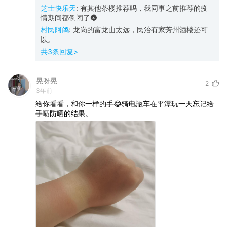
芝士快乐天
:
有其他茶楼推荐吗，我同事之前推荐的疫
情期间都倒闭了🌚
村民阿鸽
:
龙岗的富龙山太远，民治有家芳州酒楼还可
以。
共
3
条回复>
晃呀晃
2
3年前
给你看看，和你一样的手😂骑电瓶车在平潭玩一天忘记给
手喷防晒的结果。