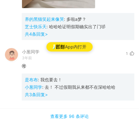
养的黑猫笑起来像哭
:
多啦a梦？
芝士快乐天
:
哈哈哈证明假期确实出了门🤣
共
4
条回复>
App内打开
小葱同学
1
3年前
🉑
是布布
:
我也要去！
小葱同学
:
去！ 不过假期我从来都不在深哈哈哈
共
3
条回复>
查看更多
96 条
评论