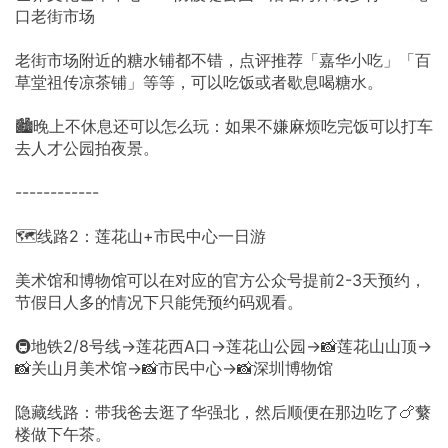
口老街市场
老街市场附近的糖水铺都不错，点评推荐「嘉华小吃」「百
草堂祖传凉茶铺」等等，可以吃饭或者歇息喝糖水。
🏙️晚上不休息还可以怎么玩：如果不嫌麻烦吃完饭可以打车
去人才公园拍夜景。
------------
🗺️线路2：莲花山+市民中心一日游
美术馆和博物馆可以在对应的官方公众号提前2-3天预约，
节假日人多的情况下只能凭预约码观看。
🚇地铁2/8号线→莲花西A口→莲花山公园→📸莲花山山顶→
📸关山月美术馆→📸市民中心→📸深圳博物馆
隐藏线路：带我爸去逛了华强北，然后顺便在那边吃了🍗蘩
楼做下午茶。