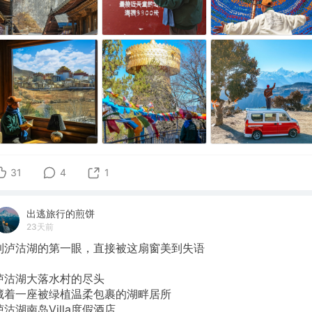
31
4
1
出逃旅行的煎饼
23天前
到泸沽湖的第一眼，直接被这扇窗美到失语
泸沽湖大落水村的尽头
藏着一座被绿植温柔包裹的湖畔居所
泸沽湖南岛Villa度假酒店