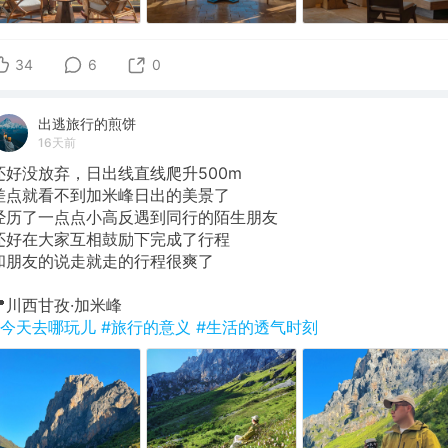
34
6
0
出逃旅行的煎饼
16天前
还好没放弃，日出线直线爬升500m
​差点就看不到加米峰日出的美景了
经历了一点点小高反遇到同行的陌生朋友
还好在大家互相鼓励下完成了行程
和朋友的说走就走的行程很爽了
​📍川西甘孜·加米峰
#今天去哪玩儿
#旅行的意义
#生活的透气时刻