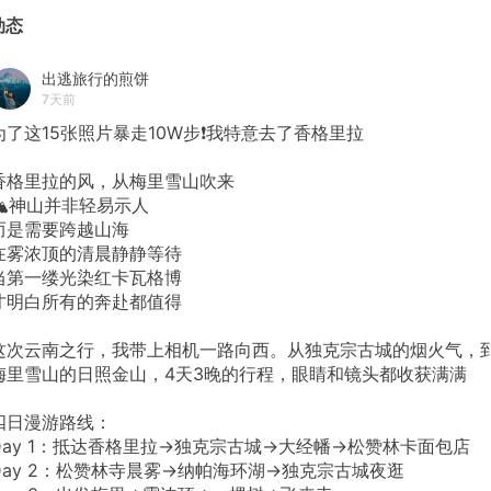
动态
出逃旅行的煎饼
7天前
为了这15张照片暴走10W步❗我特意去了香格里拉
香格里拉的风，从梅里雪山吹来
🏔️神山并非轻易示人
而是需要跨越山海
在雾浓顶的清晨静静等待
当第一缕光染红卡瓦格博
才明白所有的奔赴都值得
这次云南之行，我带上相机一路向西。从独克宗古城的烟火气，
梅里雪山的日照金山，4天3晚的行程，眼睛和镜头都收获满满
四日漫游路线：
Day 1：抵达香格里拉→独克宗古城→大经幡→松赞林卡面包店
Day 2：松赞林寺晨雾→纳帕海环湖→独克宗古城夜逛