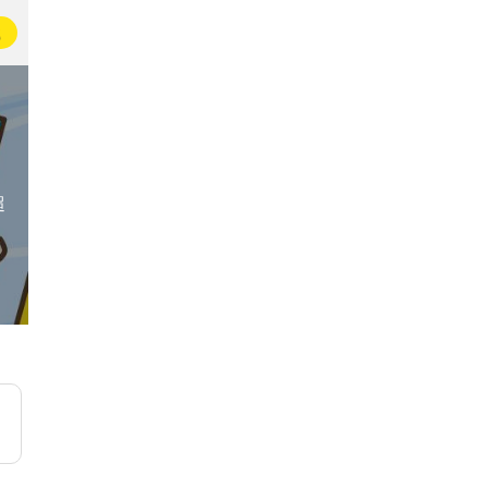
载
超
人间松弛指南
国内美食探店团
🖼
11万名即友已加入