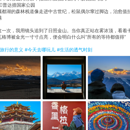
7⃣️普达措国家公园
属都湖的森林栈道像走进中古世纪，松鼠偶尔窜过脚边，治愈值
满
这一次，我用镜头追到了日照金山。当你真正站在雾浓顶，看着
瓦格博被金光一寸寸点亮，便会明白什么叫“所有的等待都值得”
#旅行的意义
#今天去哪玩儿
#生活的透气时刻