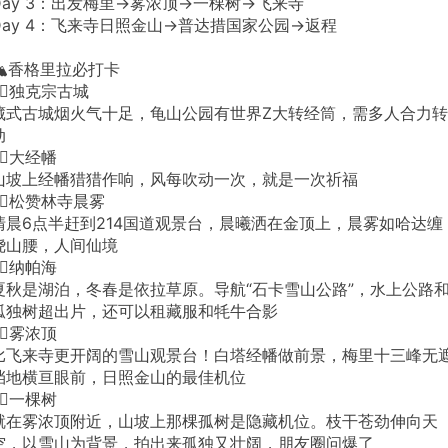
Day 3：出发梅里→雾浓顶→一棵树→飞来寺
Day 4：飞来寺日照金山→普达措国家公园→返程
🏔️香格里拉必打卡
1⃣️独克宗古城
藏式古城烟火气十足，龟山公园有世界Z大转经筒，需多人合力转
动
2⃣️大经幡
山坡上经幡猎猎作响，风每吹动一次，就是一次祈福
3⃣️松赞林寺晨雾
清晨6点半赶到214国道观景台，晨曦洒在金顶上，晨雾如哈达缠
绕山腰，人间仙境
4⃣️纳帕海
夏秋是湖泊，冬春是依拉草原。导航“石卡雪山公路”，水上公路
孤独树超出片，还可以租藏服和牦牛合影
5⃣️雾浓顶
比飞来寺更开阔的雪山观景台！白塔经幡做前景，梅里十三峰无
挡地横亘眼前，日照金山的最佳机位
6⃣️一棵树
就在雾浓顶附近，山坡上那棵孤树是隐藏机位。枝干苍劲伸向天
空，以雪山为背景，拍出来孤独又壮阔，朋友圈问爆了