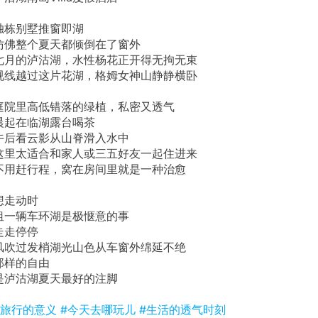
独栋别墅推窗即湖
仿佛整个夏天都倾倒在了窗外
七月的泸沽湖，水性杨花正开得无拘无束
视线越过这片花湖，格姆女神山静静横卧
庭院里高低错落的绿植，私密又透气
晨起在临湖露台喝茶
午后看云影从山脊滑入水中
这里太适合和家人或三五好友一起住进来
不用赶行程，窝在房间里就是一种治愈
想走动时
租一辆车环湖是极惬意的事
走走停停
风吹过发梢湖光山色从车窗外绵延不绝
那样的自由
是泸沽湖夏天最好的注脚
#旅行的意义
#今天去哪玩儿
#生活的透气时刻