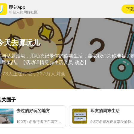
即刻App
下
年轻人的同好社区
今天去哪玩儿
参与话题活动，用动态记录你的假期生活，赢取我们为你准备了
丰厚奖品。【活动详情见@生活委员 动态】
9773人正在讨论，22.1万人浏览
相关圈子
去过的好玩的地方
即友的周末生活
100万+名旅行者正在留下足迹
9.5万名即友正在享受愉快周末