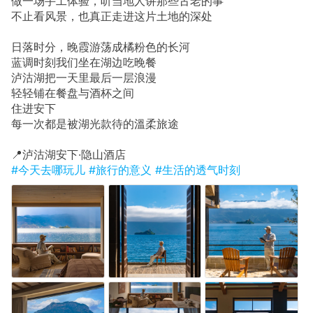
做一场手工体验，听当地人讲那些古老的事
不止看风景，也真正走进这片土地的深处
日落时分，晚霞游荡成橘粉色的长河
蓝调时刻我们坐在湖边吃晚餐
泸沽湖把一天里最后一层浪漫
轻轻铺在餐盘与酒杯之间
住进安下
每一次都是被湖光款待的溫柔旅途
📍泸沽湖安下·隐山酒店
#今天去哪玩儿
#旅行的意义
#生活的透气时刻