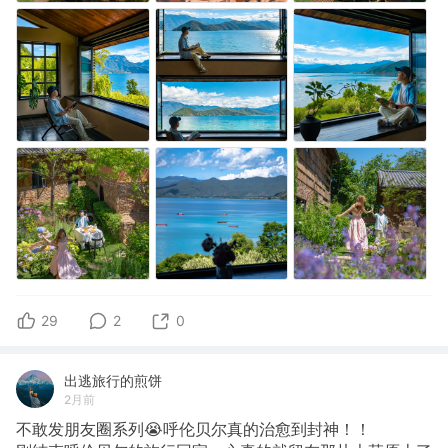
29
2
0
出逃旅行的煎饼
2月前
不敢发朋友圈系列😭呼伦贝尔真的治愈到封神！！