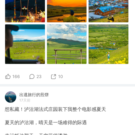
166
23
10
出逃旅行的煎饼
17天前
想私藏！泸沽湖法式庄园装下我整个电影感夏天
夏天的泸沽湖，晴天是一场难得的际遇