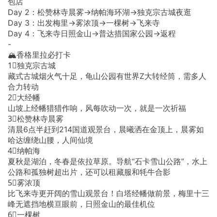
包店
Day 2：松赞林寺晨雾→纳帕海环湖→独克宗古城夜逛
Day 3：出发梅里→雾浓顶→一棵树→飞来寺
Day 4：飞来寺日照金山→普达措国家公园→返程
-
🏔️香格里拉必打卡
1⃣️独克宗古城
藏式古城烟火气十足，龟山公园有世界Z大转经筒，需多人
合力转动
2⃣️大经幡
山坡上经幡猎猎作响，风每吹动一次，就是一次祈福
3⃣️松赞林寺晨雾
清晨6点半赶到214国道观景台，晨曦洒在金顶上，晨雾如
哈达缠绕山腰，人间仙境
4⃣️纳帕海
夏秋是湖泊，冬春是依拉草原。导航“石卡雪山公路”，水上
公路和孤独树超出片，还可以租藏服和牦牛合影
5⃣️雾浓顶
比飞来寺更开阔的雪山观景台！白塔经幡做前景，梅里十三
峰无遮挡地横亘眼前，日照金山的最佳机位
6⃣️一棵树