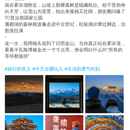
就在雾浓顶附近，山坡上那棵孤树是隐藏机位。枝干苍劲伸
向天空，以雪山为背景，拍出来孤独又壮阔，朋友圈问爆了
7⃣️普达措国家公园
属都湖的森林栈道像走进中古世纪，松鼠偶尔窜过脚边，治
愈值拉满
-
这一次，我用镜头追到了日照金山。当你真正站在雾浓顶，
看着卡瓦格博被金光一寸寸点亮，便会明白什么叫“所有的
等待都值得”
#旅行的意义
#今天去哪玩儿
#生活的透气时刻