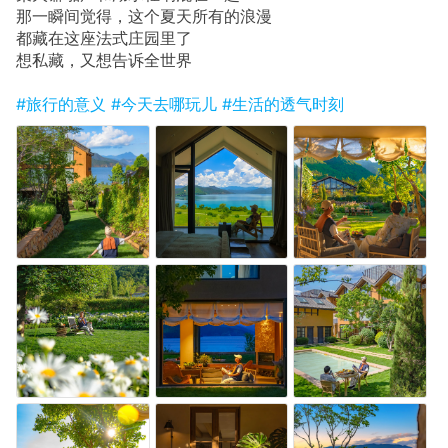
那一瞬间觉得，这个夏天所有的浪漫
都藏在这座法式庄园里了
想私藏，又想告诉全世界
#旅行的意义
#今天去哪玩儿
#生活的透气时刻