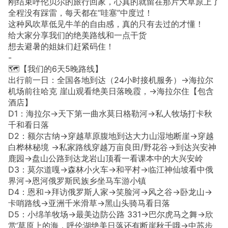
刚结束呼伦贝尔的旅行回家，心真的就留在那片大草原上了
全程没有踩雷，每天都在“哇塞”中度过！
这种风吹草低见牛羊的自由感，真的只有去过的才懂！
给大家分享我们的绝美路线和一点干货
想去避暑的姐妹们赶紧码住！
-
🗺️【我们的6天5晚路线】
出行前一日：全国各地到达（24小时接机服务）→海拉尔
机场前往哈克 崖山观看绝美日落晚霞，→海拉尔住【包含
酒店】
D1：海拉尔→天下第一曲水莫日格勒河→私人牧场打卡秋
千和看日落
D2：额尔古纳→穿越草原腹地到达大力山湿地断崖→穿越
白桦林秘境 →私家路线穿越万亩良田/野花谷→到达兴安神
鹿园→盘山公路到达龙岩山顶看一看课本中的大兴安岭
D3：莫尔道嘎→森林小火车→和平村→临江神仙坡看中俄
界河→恩河俄罗斯民族乡坐马车游小镇
D4：恩和→拜访俄罗斯人家→笑脸河→风之谷→卧龙山→
卡哨路线→亚洲千米滑草→黑山头骑马看日落
D5：小绵羊牧场→最美边防公路 331→巴尔虎马之舞→欣
赏‘草原上的海，呼伦湖绝美日落还有断崖秋千哦→中苏步