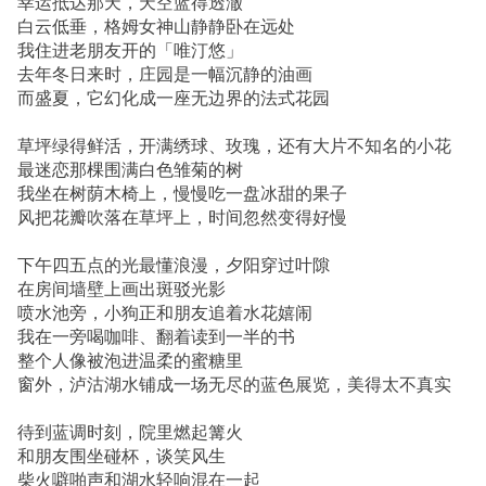
幸运抵达那天，天空蓝得透澈
白云低垂，格姆女神山静静卧在远处
我住进老朋友开的「唯汀悠」
去年冬日来时，庄园是一幅沉静的油画
而盛夏，它幻化成一座无边界的法式花园
草坪绿得鲜活，开满绣球、玫瑰，还有大片不知名的小花
最迷恋那棵围满白色雏菊的树
我坐在树荫木椅上，慢慢吃一盘冰甜的果子
风把花瓣吹落在草坪上，时间忽然变得好慢
下午四五点的光最懂浪漫，夕阳穿过叶隙
在房间墙壁上画出斑驳光影
喷水池旁，小狗正和朋友追着水花嬉闹
我在一旁喝咖啡、翻着读到一半的书
整个人像被泡进温柔的蜜糖里
窗外，泸沽湖水铺成一场无尽的蓝色展览，美得太不真实
待到蓝调时刻，院里燃起篝火
和朋友围坐碰杯，谈笑风生
柴火噼啪声和湖水轻响混在一起