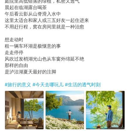
庭院里高低错落的绿植，私密又透气
晨起在临湖露台喝茶
午后看云影从山脊滑入水中
这里太适合和家人或三五好友一起住进来
不用赶行程，窝在房间里就是一种治愈
想走动时
租一辆车环湖是极惬意的事
走走停停
风吹过发梢湖光山色从车窗外绵延不绝
那样的自由
是泸沽湖夏天最好的注脚
#旅行的意义
#今天去哪玩儿
#生活的透气时刻