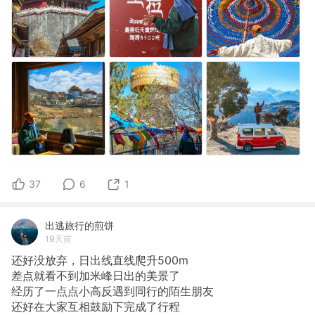
37
6
1
出逃旅行的煎饼
19天前
还好没放弃，日出线直线爬升500m
​差点就看不到加米峰日出的美景了
经历了一点点小高反遇到同行的陌生朋友
还好在大家互相鼓励下完成了行程