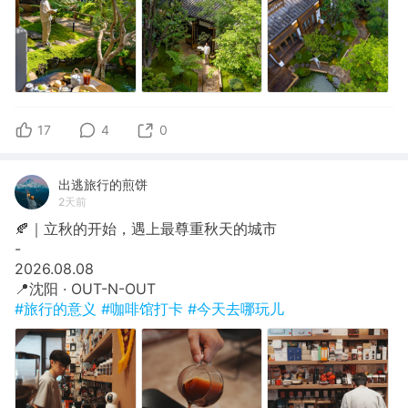
17
4
0
出逃旅行的煎饼
2天前
🍂｜立秋的开始，遇上最尊重秋天的城市
​-
​2026.08.08
​📍沈阳 · OUT-N-OUT
#旅行的意义
#咖啡馆打卡
#今天去哪玩儿