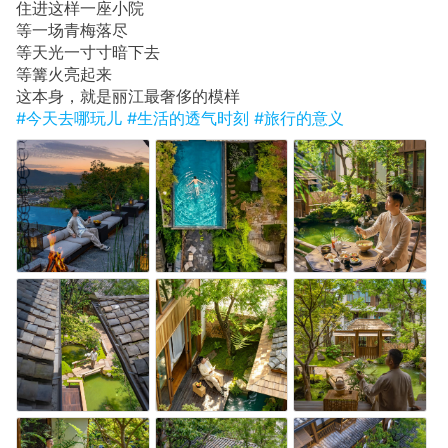
住进这样一座小院
等一场青梅落尽
等天光一寸寸暗下去
等篝火亮起来
这本身，就是丽江最奢侈的模样
#今天去哪玩儿
#生活的透气时刻
#旅行的意义