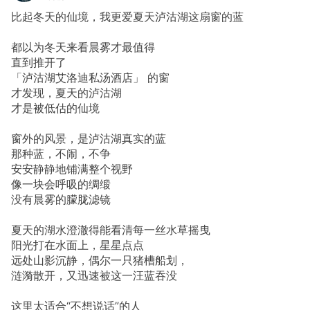
比起冬天的仙境，我更爱夏天泸沽湖这扇窗的蓝
都以为冬天来看晨雾才最值得
直到推开了
「泸沽湖艾洛迪私汤酒店」 的窗
才发现，夏天的泸沽湖
才是被低估的仙境
窗外的风景，是泸沽湖真实的蓝
那种蓝，不闹，不争
安安静静地铺满整个视野
像一块会呼吸的绸缎
没有晨雾的朦胧滤镜
夏天的湖水澄澈得能看清每一丝水草摇曳
阳光打在水面上，星星点点
远处山影沉静，偶尔一只猪槽船划，
涟漪散开，又迅速被这一汪蓝吞没
这里太适合“不想说话”的人