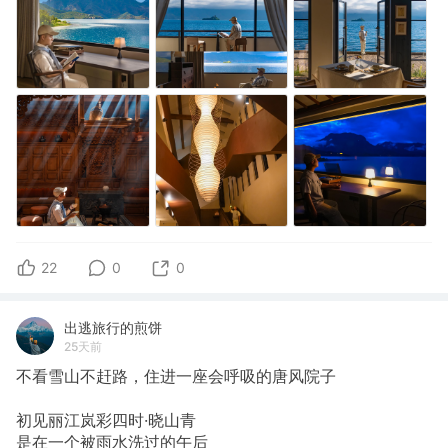
22
0
0
出逃旅行的煎饼
25天前
不看雪山不赶路，住进一座会呼吸的唐风院子
初见丽江岚彩四时·晓山青
是在一个被雨水洗过的午后