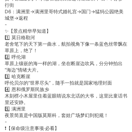
行街
D6：满洲里→满洲里哥特式婚礼宫→国门→猛犸公园绝美
城堡→返程
-
✨【景点精华早知道】
1️⃣ 莫日格勒河
老舍笔下的天下第一曲水，航拍视角下像一条蓝色丝带飘在
草原上，绝了！
2️⃣ 呼伦湖
草原上镶嵌的海一样的湖，坐在断崖边吹风，分分钟拍出
“海边”情绪大片。
3️⃣ 哈克断崖
呼伦贝尔的“世界尽头”，随手一拍就是国家地理封面
4️⃣ 恩和俄罗斯民族乡
木刻楞小木屋里住着蓝眼睛说东北话的大爷，这里比童话书
里还安静。
5️⃣ 满洲里
夜景简直是中国版莫斯科，套娃广场梦幻到犯规！
-
❗️【保命级注意事项·必看】