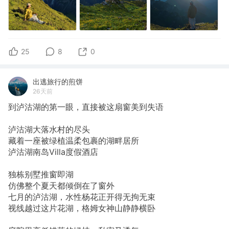
25
8
0
出逃旅行的煎饼
26天前
到泸沽湖的第一眼，直接被这扇窗美到失语
泸沽湖大落水村的尽头
藏着一座被绿植温柔包裹的湖畔居所
泸沽湖南岛Villa度假酒店
独栋别墅推窗即湖
仿佛整个夏天都倾倒在了窗外
七月的泸沽湖，水性杨花正开得无拘无束
视线越过这片花湖，格姆女神山静静横卧