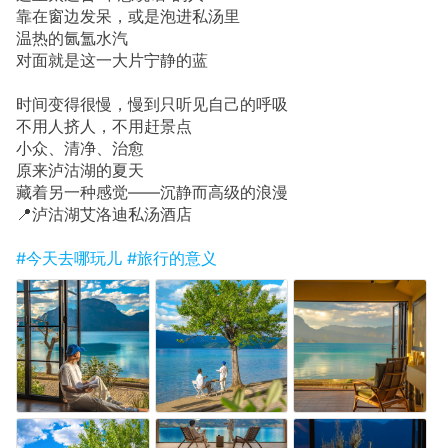
靠在窗边发呆，或是泡进私汤里
温热的氤氲水汽
对面就是这一大片宁静的蓝
时间变得很慢，慢到只听见自己的呼吸
不用人挤人，不用赶景点
小众、清净、治愈
原来泸沽湖的夏天
藏着另一种感觉——沉静而高级的浪漫
📍泸沽湖艾洛迪私汤酒店
#今天去哪玩儿
#旅行的意义