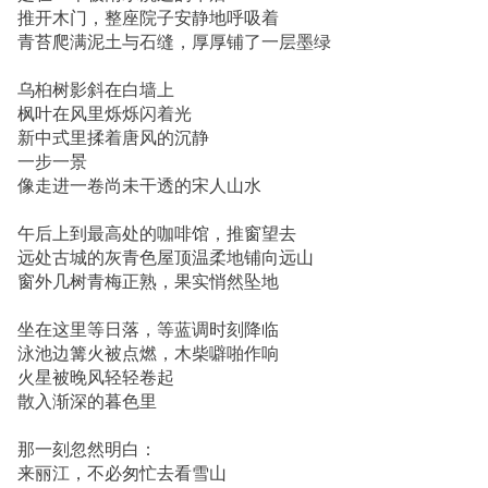
推开木门，整座院子安静地呼吸着
青苔爬满泥土与石缝，厚厚铺了一层墨绿
乌桕树影斜在白墙上
枫叶在风里烁烁闪着光
新中式里揉着唐风的沉静
一步一景
像走进一卷尚未干透的宋人山水
午后上到最高处的咖啡馆，推窗望去
远处古城的灰青色屋顶温柔地铺向远山
窗外几树青梅正熟，果实悄然坠地
坐在这里等日落，等蓝调时刻降临
泳池边篝火被点燃，木柴噼啪作响
火星被晚风轻轻卷起
散入渐深的暮色里
那一刻忽然明白：
来丽江，不必匆忙去看雪山