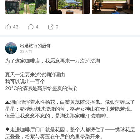
43
4
0
出逃旅行的煎饼
23天前
为了这家咖啡店，我愿意再来一万次泸沽湖
夏天一定要来泸沽湖的理由
我可以说出一百个
20℃的清凉是高原给盛夏的温柔
🌊湖面漂浮着水性杨花，白瓣黄蕊随波摇曳。像银河碎成了
星星；猪槽船划过澄澈的蓝，格姆女神山在云里若隐若现。
但最让我念念不忘的，是湖边那家唯汀·壹咖啡。
🌳走进咖啡厅门口就是花园，整个人都愣住了——绣球花层
层叠叠，粉紫与雾蓝在午后的光里晕染开来。