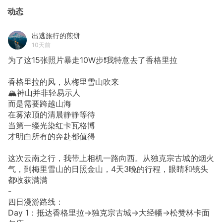
动态
出逃旅行的煎饼
10天前
为了这15张照片暴走10W步❗我特意去了香格里拉
香格里拉的风，从梅里雪山吹来
🏔️神山并非轻易示人
而是需要跨越山海
在雾浓顶的清晨静静等待
当第一缕光染红卡瓦格博
才明白所有的奔赴都值得
这次云南之行，我带上相机一路向西。从独克宗古城的烟火
气，到梅里雪山的日照金山，4天3晚的行程，眼睛和镜头
都收获满满
-
四日漫游路线：
Day 1：抵达香格里拉→独克宗古城→大经幡→松赞林卡面