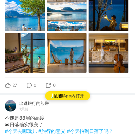
27
0
0
App内打开
出逃旅行的煎饼
1天前
不愧是88层的高度
🌇​日落确实很美了
#今天去哪玩儿
#旅行的意义
#今天拍到日落了吗？