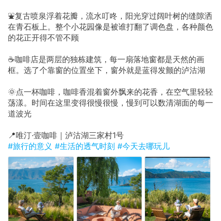
⛲复古喷泉浮着花瓣，流水叮咚，阳光穿过阔叶树的缝隙洒
在青石板上。整个小花园像是被谁打翻了调色盘，各种颜色
的花正开得不管不顾
☕咖啡店是两层的独栋建筑，每一扇落地窗都是天然的画
框。选了个靠窗的位置坐下，窗外就是蓝得发颤的泸沽湖
🌞点一杯咖啡，咖啡香混着窗外飘来的花香，在空气里轻轻
荡漾。时间在这里变得很慢很慢，慢到可以数清湖面的每一
道波光
📍唯汀·壹咖啡｜泸沽湖三家村1号
#旅行的意义
#生活的透气时刻
#今天去哪玩儿