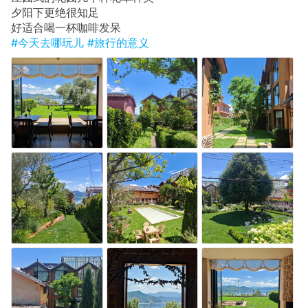
​夕阳下更绝很知足
​好适合喝一杯咖啡发呆
#今天去哪玩儿
#旅行的意义