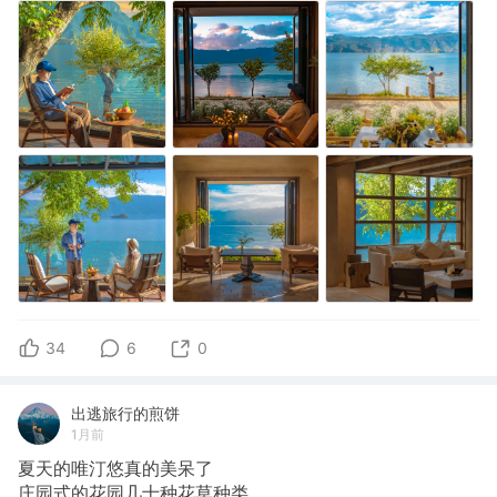
34
6
0
出逃旅行的煎饼
1月前
夏天的唯汀悠真的美呆了
​庄园式的花园几十种花草种类