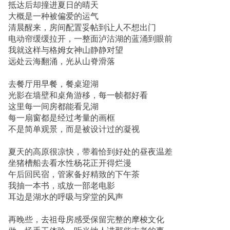
抵达后却撞进夏日的晴天
大概是一种被偏爱的运气
清晨醒来，房间配置妥帖到让人不想出门
电动帘缓缓拉开，一整面泸沽湖的蓝涌到眼前
我就这样与格姆女神山静静对望
远处云海翻涌，光从山脊滑落
去餐厅用早餐，餐桌迎湖
光影在墙壁和桌角游移，每一帧都好看
这里每一间房都能看见湖
每一扇窗都是经过考量的画框
不是简单观景，而是被设计过的凝视
夏天的高原很凉快，带着恰到好处的昼夜温差
坐猪槽船去看水性杨花正开得烂漫
午后回民宿，管家备好精致的下午茶
我抽一本书，或放一部老电影
耳边是湖水的呼吸与穿堂的风声
再晚些，去祖母房感受保留完整的摩梭文化