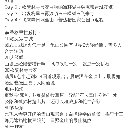
包店
Day 2：松赞林寺晨雾→纳帕海环湖→独克宗古城夜逛
Day 3：出发梅里→雾浓顶→一棵树→飞来寺
Day 4：飞来寺日照金山→普达措国家公园→返程
-
🏔️香格里拉必打卡
1⃣️独克宗古城
藏式古城烟火气十足，龟山公园有世界Z大转经筒，需多人
合力转动
2⃣️大经幡
山坡上经幡猎猎作响，风每吹动一次，就是一次祈福
3⃣️松赞林寺晨雾
清晨6点半赶到214国道观景台，晨曦洒在金顶上，晨雾如
哈达缠绕山腰，人间仙境
4⃣️纳帕海
夏秋是湖泊，冬春是依拉草原。导航“石卡雪山公路”，水上
公路和孤独树超出片，还可以租藏服和牦牛合影
5⃣️雾浓顶
比飞来寺更开阔的雪山观景台！白塔经幡做前景，梅里十三
峰无遮挡地横亘眼前，日照金山的最佳机位
6⃣️一棵树