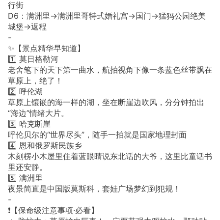
行街
D6：满洲里→满洲里哥特式婚礼宫→国门→猛犸公园绝美
城堡→返程
-
✨【景点精华早知道】
1️⃣ 莫日格勒河
老舍笔下的天下第一曲水，航拍视角下像一条蓝色丝带飘在
草原上，绝了！
2️⃣ 呼伦湖
草原上镶嵌的海一样的湖，坐在断崖边吹风，分分钟拍出
“海边”情绪大片。
3️⃣ 哈克断崖
呼伦贝尔的“世界尽头”，随手一拍就是国家地理封面
4️⃣ 恩和俄罗斯民族乡
木刻楞小木屋里住着蓝眼睛说东北话的大爷，这里比童话书
里还安静。
5️⃣ 满洲里
夜景简直是中国版莫斯科，套娃广场梦幻到犯规！
-
❗️【保命级注意事项·必看】