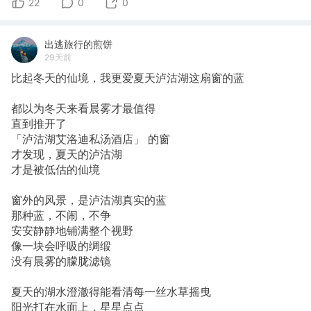
22
0
0
出逃旅行的煎饼
29天前
比起冬天的仙境，我更爱夏天泸沽湖这扇窗的蓝
都以为冬天来看晨雾才最值得
直到推开了
「泸沽湖艾洛迪私汤酒店」 的窗
才发现，夏天的泸沽湖
才是被低估的仙境
窗外的风景，是泸沽湖真实的蓝
那种蓝，不闹，不争
安安静静地铺满整个视野
像一块会呼吸的绸缎
没有晨雾的朦胧滤镜
夏天的湖水澄澈得能看清每一丝水草摇曳
阳光打在水面上，星星点点