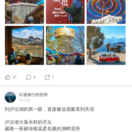
31
4
1
出逃旅行的煎饼
23天前
到泸沽湖的第一眼，直接被这扇窗美到失语
泸沽湖大落水村的尽头
藏着一座被绿植温柔包裹的湖畔居所