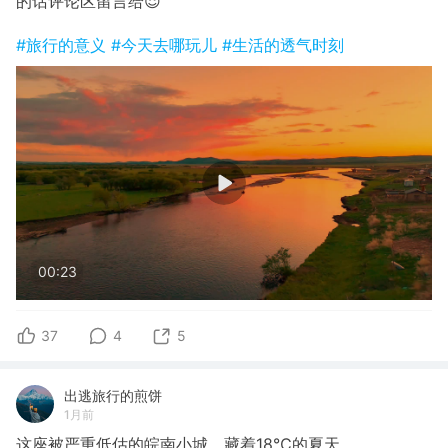
的话评论区留言给😌
#旅行的意义
#今天去哪玩儿
#生活的透气时刻
00:23
37
4
5
出逃旅行的煎饼
1月前
这座被严重低估的皖南小城，藏着18℃的夏天