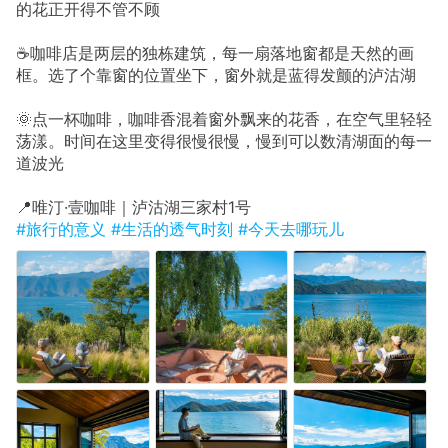
的花正开得不管不顾
☕咖啡店是两层的独栋建筑，每一扇落地窗都是天然的画
框。选了个靠窗的位置坐下，窗外就是蓝得发颤的泸沽湖
🌞点一杯咖啡，咖啡香混着窗外飘来的花香，在空气里轻轻
荡漾。时间在这里变得很慢很慢，慢到可以数清湖面的每一
道波光
📍唯汀·壹咖啡｜泸沽湖三家村1号
#旅行的意义
#生活的透气时刻
#今天去哪玩儿