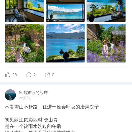
28
2
0
出逃旅行的煎饼
22天前
不看雪山不赶路，住进一座会呼吸的唐风院子
初见丽江岚彩四时·晓山青
是在一个被雨水洗过的午后