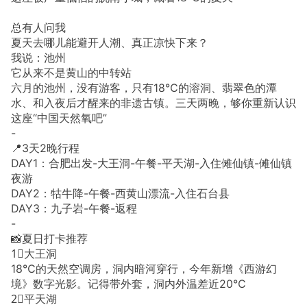
总有人问我
夏天去哪儿能避开人潮、真正凉快下来？
我说：池州
它从来不是黄山的中转站
六月的池州，没有游客，只有18℃的溶洞、翡翠色的潭
水、和入夜后才醒来的非遗古镇。三天两晚，够你重新认识
这座“中国天然氧吧”
-
📍3天2晚行程
DAY1：合肥出发-大王洞-午餐-平天湖-入住傩仙镇-傩仙镇
夜游
DAY2：牯牛降-午餐-西黄山漂流-入住石台县
DAY3：九子岩-午餐-返程
-
📸夏日打卡推荐
1⃣️大王洞
18℃的天然空调房，洞内暗河穿行，今年新增《西游幻
境》数字光影。记得带外套，洞内外温差近20℃
2⃣️平天湖