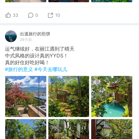
33
0
10
出逃旅行的煎饼
29天前
运气继续好，在丽江遇到了晴天
​中式风格的设计真的YYDS！
​真的好住好吃好喝！
#旅行的意义
#今天去哪玩儿