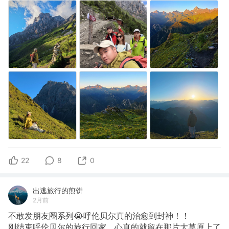
22
8
0
出逃旅行的煎饼
2月前
不敢发朋友圈系列😭呼伦贝尔真的治愈到封神！！
刚结束呼伦贝尔的旅行回家，心真的就留在那片大草原上了