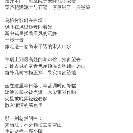
推开木门，整座院子安静地呼吸着
青苔爬满泥土与石缝，厚厚铺了一层墨绿
乌桕树影斜在白墙上
枫叶在风里烁烁闪着光
新中式里揉着唐风的沉静
一步一景
像走进一卷尚未干透的宋人山水
午后上到最高处的咖啡馆，推窗望去
远处古城的灰青色屋顶温柔地铺向远山
窗外几树青梅正熟，果实悄然坠地
坐在这里等日落，等蓝调时刻降临
泳池边篝火被点燃，木柴噼啪作响
火星被晚风轻轻卷起
散入渐深的暮色里
那一刻忽然明白：
来丽江，不必匆忙去看雪山
住进这样一座小院