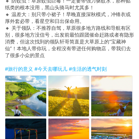
🔸 防蚊虫：草原蚊虫巨毒！一定要带强力驱蚊水，那种贴
纸类的根本没用，黑山头骑马时尤其多！
🔸 温差大：别只带小裙子！早晚直接深秋模式，冲锋衣或
厚外套必带，看星空和日出保命用。
🔸 关于领队：不推荐自驾，草原很多地方路线和导航有区
别，很多地方没信号，出发前最怕跟团催命赶路或者有隐形
消费，但这次找到的领队轩哥简直是大草原上的“宝藏神
仙”！本地人带你玩，全程没有带进任何购物店，带我们去
了很多小众的景点
#旅行的意义
#今天去哪玩儿
#生活的透气时刻