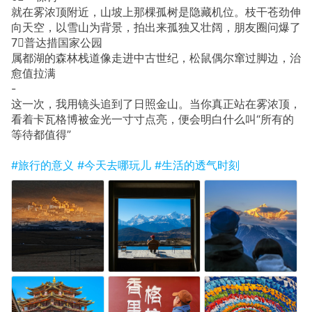
就在雾浓顶附近，山坡上那棵孤树是隐藏机位。枝干苍劲伸
向天空，以雪山为背景，拍出来孤独又壮阔，朋友圈问爆了
7⃣️普达措国家公园
属都湖的森林栈道像走进中古世纪，松鼠偶尔窜过脚边，治
愈值拉满
-
这一次，我用镜头追到了日照金山。当你真正站在雾浓顶，
看着卡瓦格博被金光一寸寸点亮，便会明白什么叫“所有的
等待都值得”
#旅行的意义
#今天去哪玩儿
#生活的透气时刻