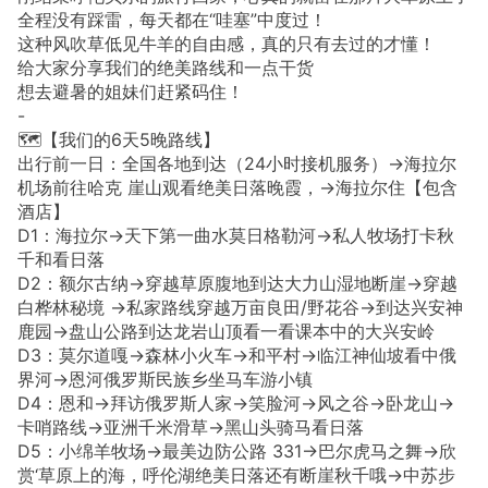
全程没有踩雷，每天都在“哇塞”中度过！
这种风吹草低见牛羊的自由感，真的只有去过的才懂！
给大家分享我们的绝美路线和一点干货
想去避暑的姐妹们赶紧码住！
-
🗺️【我们的6天5晚路线】
出行前一日：全国各地到达（24小时接机服务）→海拉尔
机场前往哈克 崖山观看绝美日落晚霞，→海拉尔住【包含
酒店】
D1：海拉尔→天下第一曲水莫日格勒河→私人牧场打卡秋
千和看日落
D2：额尔古纳→穿越草原腹地到达大力山湿地断崖→穿越
白桦林秘境 →私家路线穿越万亩良田/野花谷→到达兴安神
鹿园→盘山公路到达龙岩山顶看一看课本中的大兴安岭
D3：莫尔道嘎→森林小火车→和平村→临江神仙坡看中俄
界河→恩河俄罗斯民族乡坐马车游小镇
D4：恩和→拜访俄罗斯人家→笑脸河→风之谷→卧龙山→
卡哨路线→亚洲千米滑草→黑山头骑马看日落
D5：小绵羊牧场→最美边防公路 331→巴尔虎马之舞→欣
赏‘草原上的海，呼伦湖绝美日落还有断崖秋千哦→中苏步