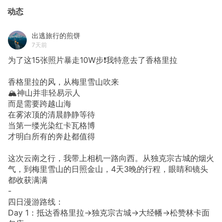
动态
出逃旅行的煎饼
7天前
为了这15张照片暴走10W步❗我特意去了香格里拉
香格里拉的风，从梅里雪山吹来
🏔️神山并非轻易示人
而是需要跨越山海
在雾浓顶的清晨静静等待
当第一缕光染红卡瓦格博
才明白所有的奔赴都值得
这次云南之行，我带上相机一路向西。从独克宗古城的烟火
气，到梅里雪山的日照金山，4天3晚的行程，眼睛和镜头
都收获满满
-
四日漫游路线：
Day 1：抵达香格里拉→独克宗古城→大经幡→松赞林卡面