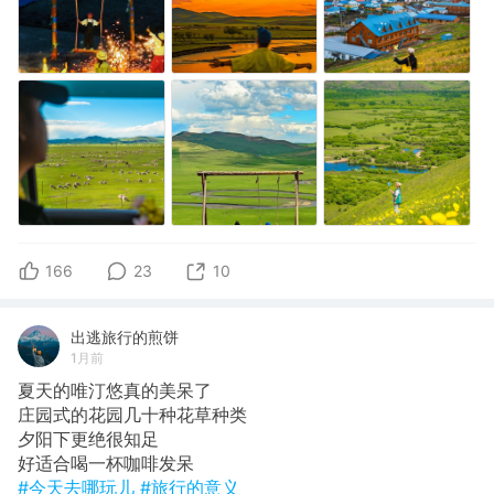
166
23
10
出逃旅行的煎饼
1月前
夏天的唯汀悠真的美呆了
​庄园式的花园几十种花草种类
​夕阳下更绝很知足
​好适合喝一杯咖啡发呆
#今天去哪玩儿
#旅行的意义