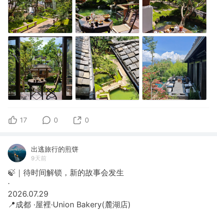
17
0
0
出逃旅行的煎饼
9天前
🍃｜待时间解锁，新的故事会发生
​·
​2026.07.29
​📍成都 ·屋裡·Union Bakery(麓湖店)