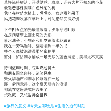
草坪绿得鲜活，开满绣球、玫瑰，还有大片不知名的小花
最迷恋那棵围满白色雏菊的树
我坐在树荫木椅上，慢慢吃一盘冰甜的果子
风把花瓣吹落在草坪上，时间忽然变得好慢
下午四五点的光最懂浪漫，夕阳穿过叶隙
在房间墙壁上画出斑驳光影
喷水池旁，小狗正和朋友追着水花嬉闹
我在一旁喝咖啡、翻着读到一半的书
整个人像被泡进温柔的蜜糖里
窗外，泸沽湖水铺成一场无尽的蓝色展览，美得太不真实
待到蓝调时刻，院里燃起篝火
和朋友围坐碰杯，谈笑风生
柴火噼啪声和湖水轻响混在一起
那一瞬间觉得，这个夏天所有的浪漫
都藏在这座法式庄园里了
想私藏，又想告诉全世界
#旅行的意义
#今天去哪玩儿
#生活的透气时刻