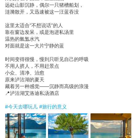
远处山影沉静，偶尔一只猪槽船划，
涟漪散开，又迅速被这一汪蓝吞没
这里太适合“不想说话”的人
靠在窗边发呆，或是泡进私汤里
温热的氤氲水汽
对面就是这一大片宁静的蓝
时间变得很慢，慢到只听见自己的呼吸
不用人挤人，不用赶景点
小众、清净、治愈
原来泸沽湖的夏天
藏着另一种感觉——沉静而高级的浪漫
📍泸沽湖艾洛迪私汤酒店
#今天去哪玩儿
#旅行的意义