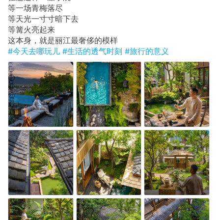
等一场青梅落尽
等天光一寸寸暗下去
等篝火亮起来
这本身，就是丽江最奢侈的模样
#今天去哪玩儿
#生活的透气时刻
#旅行的意义