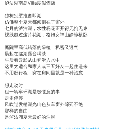
泸沽湖南岛Villa度假酒店
独栋别墅推窗即湖
仿佛整个夏天都倾倒在了窗外
七月的泸沽湖，水性杨花正开得无拘无束
视线越过这片花湖，格姆女神山静静横卧
庭院里高低错落的绿植，私密又透气
晨起在临湖露台喝茶
午后看云影从山脊滑入水中
这里太适合和家人或三五好友一起住进来
不用赶行程，窝在房间里就是一种治愈
想走动时
租一辆车环湖是极惬意的事
走走停停
风吹过发梢湖光山色从车窗外绵延不绝
那样的自由
是泸沽湖夏天最好的注脚