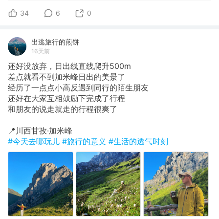
34
6
0
出逃旅行的煎饼
16天前
还好没放弃，日出线直线爬升500m
​差点就看不到加米峰日出的美景了
经历了一点点小高反遇到同行的陌生朋友
还好在大家互相鼓励下完成了行程
和朋友的说走就走的行程很爽了
​📍川西甘孜·加米峰
#今天去哪玩儿
#旅行的意义
#生活的透气时刻