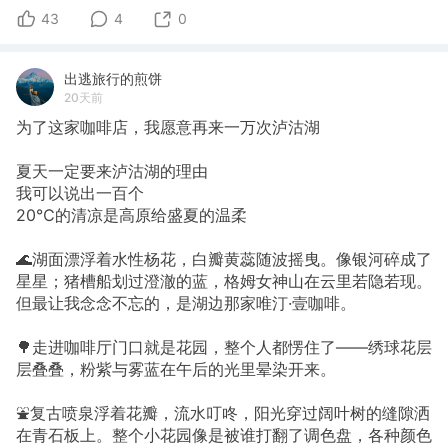
43
4
0
出逃旅行的煎饼
20天前
为了这家咖啡店，我愿意再来一万次泸沽湖
夏天一定要来泸沽湖的理由
我可以说出一百个
20℃的清凉是高原给盛夏的温柔
🌊湖面漂浮着水性杨花，白瓣黄蕊随波摇曳。像银河碎成了
星星；猪槽船划过澄澈的蓝，格姆女神山在云里若隐若现。
但最让我念念不忘的，是湖边那家唯汀·壹咖啡。
🌳走进咖啡厅门口就是花园，整个人都愣住了——绣球花层
层叠叠，粉紫与雾蓝在午后的光里晕染开来。
⛲复古喷泉浮着花瓣，流水叮咚，阳光穿过阔叶树的缝隙洒
在青石板上。整个小花园像是被谁打翻了调色盘，各种颜色