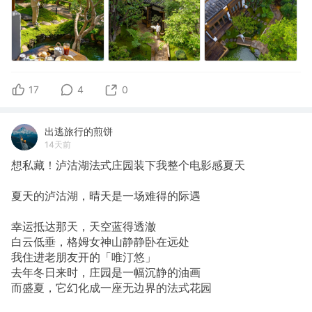
17
4
0
出逃旅行的煎饼
14天前
想私藏！泸沽湖法式庄园装下我整个电影感夏天
夏天的泸沽湖，晴天是一场难得的际遇
幸运抵达那天，天空蓝得透澈
白云低垂，格姆女神山静静卧在远处
我住进老朋友开的「唯汀悠」
去年冬日来时，庄园是一幅沉静的油画
而盛夏，它幻化成一座无边界的法式花园