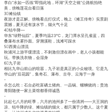
李白“水如一匹练”即指此地，环湖“天空之镜”公路航拍绝
美，傍晚莲花台看日落
3⃣傩仙镇
夜游才是正解。傍晚看点灯仪式，晚上《傩王传奇》实景剧
震撼，夏天还有泼水节，烟火气十足
4⃣牯牛降—
华东“绿野仙踪”，夏季均温23℃，龙门潭水呈孔雀蓝，四
叠瀑布水雾扑面。穿溯溪鞋，浅滩可踩水
5⃣西黄山漂流
秋浦河上游平缓漂流，不刺激但漂在画中，老人小孩都能
玩。带换洗衣物，会湿身
6⃣九子岩
相比九华山前山的喧嚣，九子岩是真正的小众秘境。它是九
华山的“后花园”，集奇石、瀑布、古寺、云海于一身
-
🍜怎么吃：石台必吃富硒土猪肉、一品锅、螺蛳烧鸡；贵池
青阳随便一家土菜馆都香得诚恳
-
比起七八月的旺季，六月的池州多了一份清冽——大王洞的
凉、牯牛降的绿、傩仙镇的烟火，都只属于少数人。这个夏