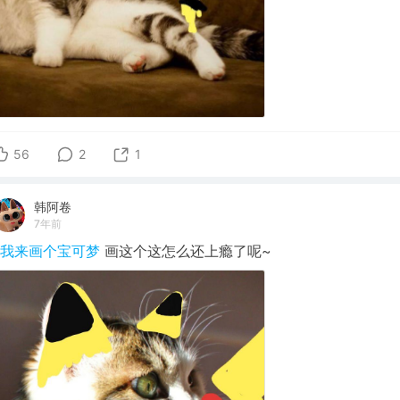
56
2
1
韩阿卷
7年前
#我来画个宝可梦
画这个这怎么还上瘾了呢~