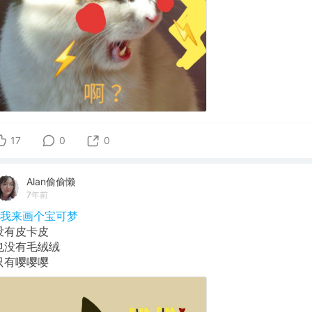
17
0
0
Alan偷偷懒
7年前
#我来画个宝可梦
没有皮卡皮
也没有毛绒绒
只有嘤嘤嘤