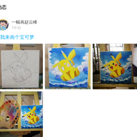
动态
一幅画赵云峰
7年前
#我来画个宝可梦