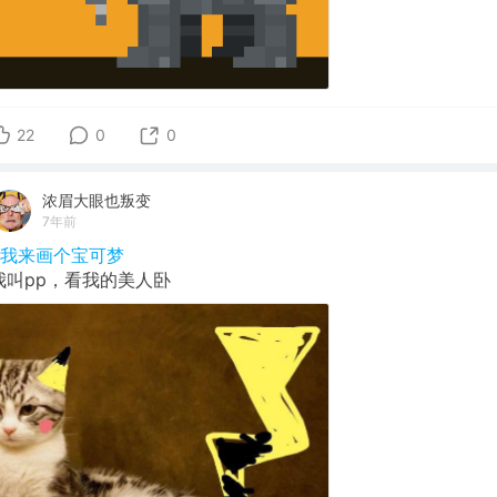
22
0
0
浓眉大眼也叛变
7年前
#我来画个宝可梦
我叫pp，看我的美人卧