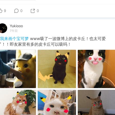
9
0
0
Yukiooo
7年前
#我来画个宝可梦
www吸了一波微博上的皮卡丘！也太可爱
了！！即友家里有多的皮卡丘可以吸吗！