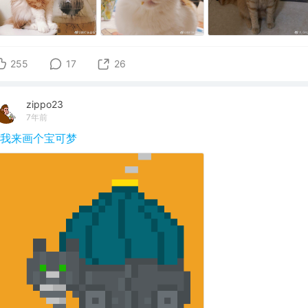
255
17
26
zippo23
7年前
#我来画个宝可梦