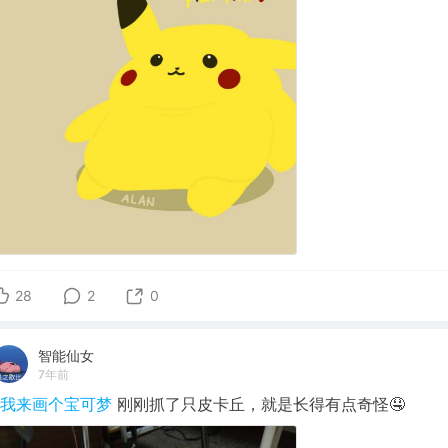
28
2
0
智能仙女
7年前
#我来画个宝可梦
刚刚抓了只皮卡丘，就是长得有点奇怪🤤