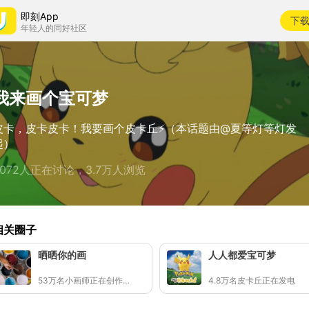
即刻App
下
年轻人的同好社区
我来画个宝可梦
皮卡，皮卡皮卡！我要画个皮卡丘⚡️（本话题由@夏等灯等灯发
起）
2072人正在讨论，3.7万人浏览
相关圈子
晒晒你的画
人人都爱宝可梦
53万名小画师正在创作👩🏻‍🎨
4.8万名皮卡丘正在发电