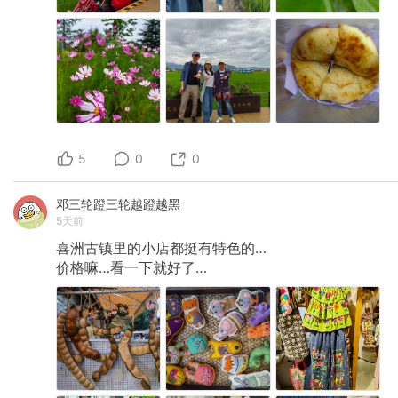
5
0
0
邓三轮蹬三轮越蹬越黑
5天前
喜洲古镇里的小店都挺有特色的…
价格嘛…看一下就好了…