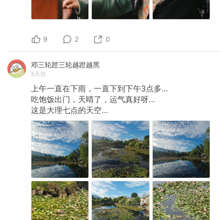
9
2
0
邓三轮蹬三轮越蹬越黑
5天前
上午一直在下雨，一直下到下午3点多…
吃饱饭出门，天晴了，运气真好呀…
这是大理七点的天空…