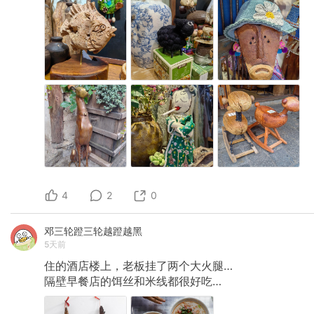
4
2
0
邓三轮蹬三轮越蹬越黑
5天前
住的酒店楼上，老板挂了两个大火腿…
隔壁早餐店的饵丝和米线都很好吃…