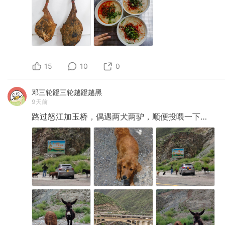
15
10
0
邓三轮蹬三轮越蹬越黑
9天前
路过怒江加玉桥，偶遇两犬两驴，顺便投喂一下…