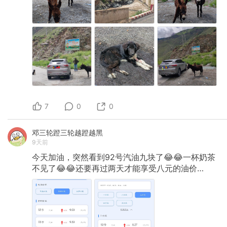
7
0
0
邓三轮蹬三轮越蹬越黑
9天前
今天加油，突然看到92号汽油九块了😂😂一杯奶茶
不见了😂😂还要再过两天才能享受八元的油价…