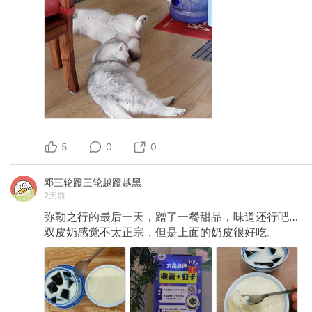
5
0
0
邓三轮蹬三轮越蹬越黑
2天前
弥勒之行的最后一天，蹭了一餐甜品，味道还行吧…
双皮奶感觉不太正宗，但是上面的奶皮很好吃。