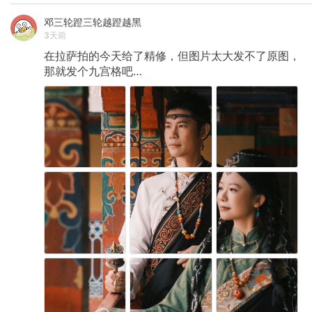
邓三轮蹬三轮越蹬越黑
3天前
在拉萨拍的今天给了精修，但图片太大发不了原图，
那就发个九宫格吧…