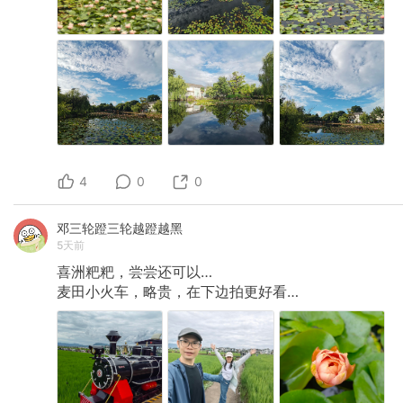
4
0
0
邓三轮蹬三轮越蹬越黑
5天前
喜洲粑粑，尝尝还可以…
麦田小火车，略贵，在下边拍更好看…