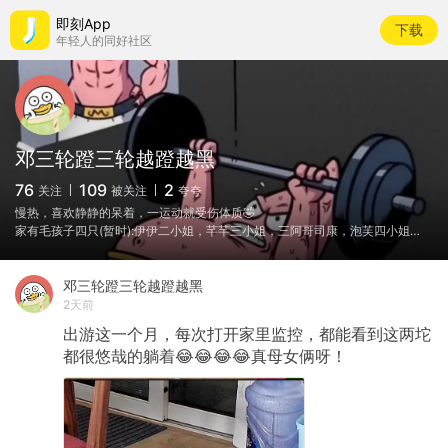
即刻App
下载
年轻人的同好社区
邓三轮蹬三轮越蹬越黑
76
109
2
关注
被关注
夸夸
慢热，喜欢静静的呆着，一运动就受伤体质🤣
家有毛孩子四只(暂时):伊伊二小姐，芊芊三小姐，三阿哥司康，泡芙四小姐…
邓三轮蹬三轮越蹬越黑
2天前
出游这一个月，每次打开家里监控，都能看到这两坨
都很悠哉的躺着😂😂😂😂真母女俩呀！