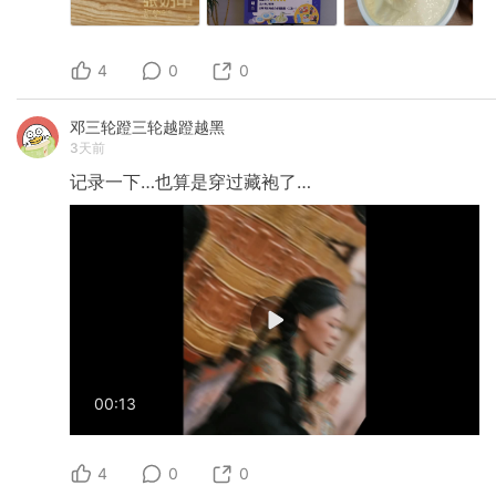
4
0
0
邓三轮蹬三轮越蹬越黑
3天前
记录一下…也算是穿过藏袍了…
00:13
4
0
0