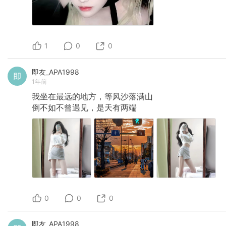
1
0
0
即友_APA1998
1年前
我坐在最远的地方，等风沙落满山
倒不如不曾遇见，是天有两端
0
0
0
即友_APA1998