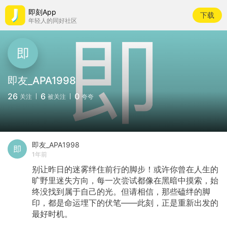
即刻App
下载
年轻人的同好社区
即友_APA1998
26
6
0
关注
被关注
夸夸
即友_APA1998
1年前
别让昨日的迷雾绊住前行的脚步！或许你曾在人生的
旷野里迷失方向，每一次尝试都像在黑暗中摸索，始
终没找到属于自己的光。但请相信，那些磕绊的脚
印，都是命运埋下的伏笔——此刻，正是重新出发的
最好时机。