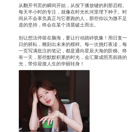
从翻开书页的瞬间开始，从按下播放键的刹那启程。
每天半小时的专注，就像在时光长河里埋下种子。时
间从不会辜负真正与它赛跑的人，那些你以为微不足
道的坚持，终会在某个清晨破土而出。
别让想法停留在脑海，要让行动踏碎犹豫！用日复一
日的耕耘，雕刻出未来的模样。每一次挑灯夜读，每
一页写满批注的笔记，都是通向星辰大海的阶梯。终
有一天，那些默默积累的时光，会汇聚成照亮前路的
光，带你迎接人生的华丽转身！