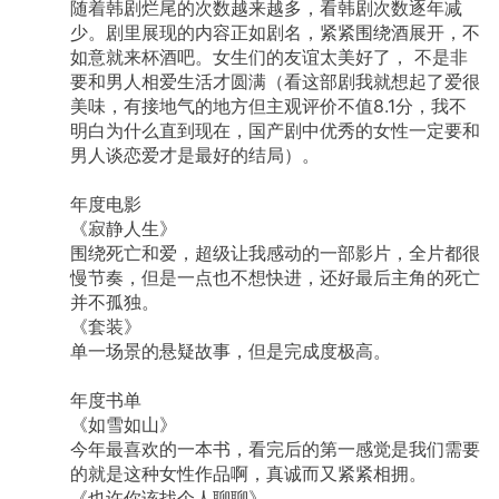
随着韩剧烂尾的次数越来越多，看韩剧次数逐年减
少。剧里展现的内容正如剧名，紧紧围绕酒展开，不
如意就来杯酒吧。女生们的友谊太美好了， 不是非
要和男人相爱生活才圆满（看这部剧我就想起了爱很
美味，有接地气的地方但主观评价不值8.1分，我不
明白为什么直到现在，国产剧中优秀的女性一定要和
男人谈恋爱才是最好的结局）。
年度电影
《寂静人生》
围绕死亡和爱，超级让我感动的一部影片，全片都很
慢节奏，但是一点也不想快进，还好最后主角的死亡
并不孤独。
《套装》
单一场景的悬疑故事，但是完成度极高。
年度书单
《如雪如山》
今年最喜欢的一本书，看完后的第一感觉是我们需要
的就是这种女性作品啊，真诚而又紧紧相拥。
《也许你该找个人聊聊》