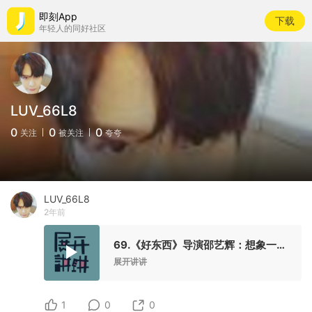
即刻App
下载
年轻人的同好社区
LUV_66L8
0
0
0
关注
被关注
夸夸
LUV_66L8
2年前
69.《好东西》导演邵艺辉：想象一个“女性是第一性”的新世界
展开讲讲
1
0
0