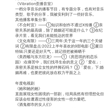
《Vibration歪播音室》
一档分享音乐的播客节目，有专题分享，也有对音乐
类型、歌手的分享，我被安利到了一些好音乐。
其他播客单集分享:
《不合时宜》——①知识和创作不通过X传播 ②亲
密关系的最高级，除了婚姻还可能是什么？ ③在纪
录片里，看见我们未能抵达的世界
《文化有限》——①三周年:关于这一年的三个关键
词 ②有限盘点:2022上半年喜欢的9部电影 ③夏日
特辑:只要还是好天气，就记得把被褥晒干
《美西螈与东方巨龙》——①《房思琪的初恋乐
园》:在痛苦中，我们找寻生命的意义 ②「爱在」:
亲密关系是独立女性的绊脚石吗？ ③「爱在」下:婚
姻再难，也要把彼此放在权力平面之上
年度电视剧
《她和她的她》
直面展现女性困境的一部剧，结局虽然有些理想化但
应该会给遭遇过性侵害的女性一些力量吧。
《酒鬼都市的女人们》