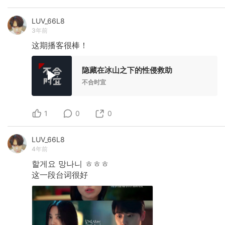
LUV_66L8
3年前
这期播客很棒！
隐藏在冰山之下的性侵救助
不合时宜
1
0
0
LUV_66L8
4年前
할게요
망나니
ㅎㅎㅎ
这一段台词很好