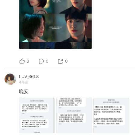
0
0
0
LUV_66L8
4年前
晚安