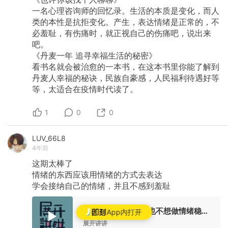
一名心理咨询师的回忆录。生活的本质是变化，而人
类的本性是抗拒变化。产生，表达情绪是正常的，不
必羞耻，有伤痛时，就正视自己的伤痛吧，说出来
吧。
《丹麦一年 追寻幸福生活的秘密》
看书名就会被治愈的一本书，在这本书里你能了解到
丹麦人幸福的秘诀，民族自豪感，人民福利待遇好等
等，太适合在疫情时代读了。
1
0
0
LUV_66L8
4年前
这期太棒了
情绪的东西应该用情绪的方式去表达
学会接纳自己的情绪，并且不感到羞耻
42.心声特辑：我再也不想做情绪稳定的成年人了
App内打开
展开讲讲