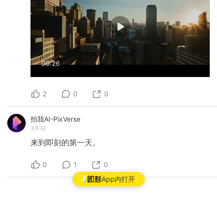
00:26
2
0
0
拍我AI-PixVerse
3年前
来到即刻的第一天。
0
1
0
App内打开