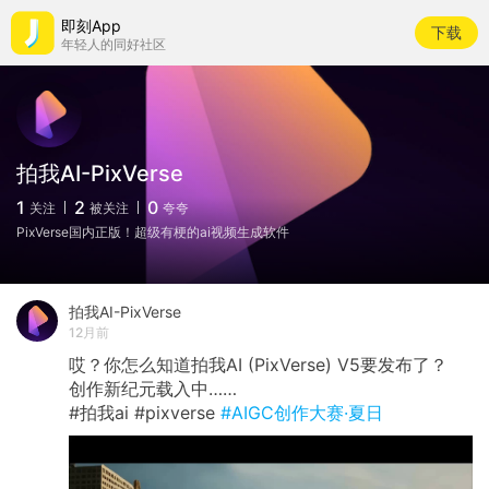
即刻App
下载
年轻人的同好社区
拍我AI-PixVerse
1
2
0
关注
被关注
夸夸
PixVerse国内正版！超级有梗的ai视频生成软件
拍我AI-PixVerse
12月前
哎？你怎么知道拍我AI (PixVerse) V5要发布了？
创作新纪元载入中……
#拍我ai #pixverse
#AIGC创作大赛·夏日