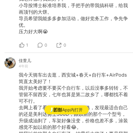
小导按博士标准培养我，手把手的带我搞科研，给我
画顶刊的大饼。
导员希望我能多多参加活动，做好党务工作，争先争
优。
压力好大啊😭
1
0
0
佳萱儿
4年前
我今天骑车出去逛，西安城+春天+自行车+AirPods
简直太美好了！
我开始考虑要不要买个自行车，以后没事多转转，不
管留不留西安，七年也算是第二故乡了，哪都找不着
可不行。
去网上看了看自行车的型号和价格，发现最适合自己
App内打开
的还是美利达勇士500D，跟以前的那个一个型号，
升级成油刹了，车架好像没变，价格也差不多，涂装
感觉不如以前的那个好看😂。