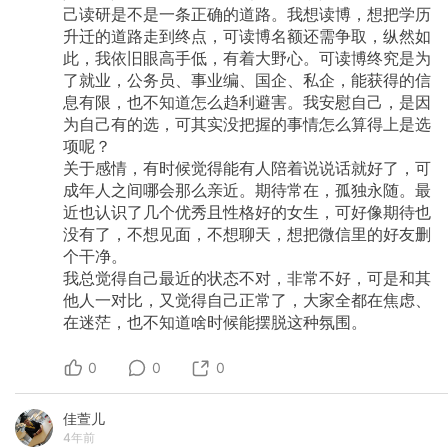
己读研是不是一条正确的道路。我想读博，想把学历
升迁的道路走到终点，可读博名额还需争取，纵然如
此，我依旧眼高手低，有着大野心。可读博终究是为
了就业，公务员、事业编、国企、私企，能获得的信
息有限，也不知道怎么趋利避害。我安慰自己，是因
为自己有的选，可其实没把握的事情怎么算得上是选
项呢？
关于感情，有时候觉得能有人陪着说说话就好了，可
成年人之间哪会那么亲近。期待常在，孤独永随。最
近也认识了几个优秀且性格好的女生，可好像期待也
没有了，不想见面，不想聊天，想把微信里的好友删
个干净。
我总觉得自己最近的状态不对，非常不好，可是和其
他人一对比，又觉得自己正常了，大家全都在焦虑、
在迷茫，也不知道啥时候能摆脱这种氛围。
0
0
0
佳萱儿
4年前