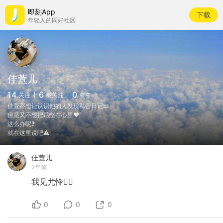
即刻App
下载
年轻人的同好社区
佳萱儿
14
6
0
关注
被关注
夸夸
佳萱不想让认识他的人发现私密日记📖
但是又不想把话憋在心里❤️
这么办呢❓
就在这里说吧⚠️
佳萱儿
2年前
我见尤怜😮‍💨
0
0
0