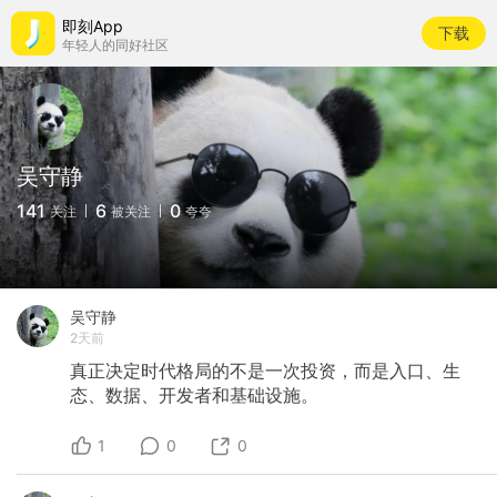
即刻App
下载
年轻人的同好社区
吴守静
141
6
0
关注
被关注
夸夸
吴守静
2天前
真正决定时代格局的不是一次投资，而是入口、生
态、数据、开发者和基础设施。
1
0
0