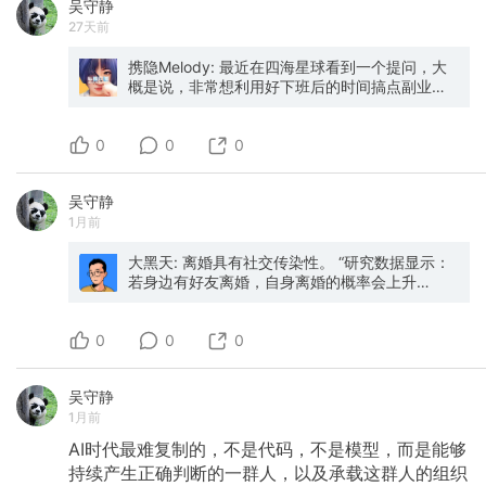
吴守静
27天前
携隐Melody: 最近在四海星球看到一个提问，大
概是说，非常想利用好下班后的时间搞点副业或
学习，但每天下班就只想瘫着。虽然什么都不做
真的很爽，可随之而来的又是铺天盖地的焦虑，
0
觉得自己又浪费了时间。 这真是当代牛马的标准
0
0
一天了😭。 其实要充分利用下班时间很简单，只
要你放弃“自律”。 — 《精力管理》那一期（《纵
吴守静
横四海》EP13）讲过，大脑的休息是“切换”。 我
1月前
们的大脑就像心脏一样，活着的每一分钟，它都
在“跳动”，连睡眠中也如此（睡眠中有独特的大脑
任务，大脑很忙的，参见EP14《我们为什么要睡
大黑天: 离婚具有社交传染性。 “研究数据显示：
觉》）。哪天它要是停了，那我们也就不存在
若身边有好友离婚，自身离婚的概率会上升
了。 也就是说，大脑可以一直高效运作，只要你
75%；即便只是朋友的朋友离婚，自身离婚的概
常给它“切换”任务。 虽然这么说不准确，但大家
率也会上升33%。 离婚的扩散效应会沿着社交网
0
可以粗略理解为：大脑是分区休息的，A区累了就
络层层传导，最远可以影响到二度人脉圈层的
0
0
换B区，B区累了换C区，C区后回到A。这样每个
人。” —— @robkhenderson
区都能获得充分的休息。 上了一天班之所以特别
吴守静
累，是因为工作任务基本都在一个区。尤其是现
1月前
在浮浅工作占比高，一天都在疲于应付各种即时
消息、同事打断、冗长会议，没什么机会进入深
AI时代最难复制的，不是代码，不是模型，而是能够
度思考和创造区进行切换，自然就更累了。 意志
持续产生正确判断的一群人，以及承载这群人的组织
力也早就耗尽了，因为一天都在不断努力把注意