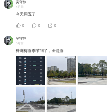
吴守静
彼此抑制的系统。多巴胺是关于未来的，永远都
4月前
想要更多。当下是关于，well，当下的🤭，能在此
刻此地（here and now）就感到满足。 所以这两
今天周五了
个系统的切换就是大脑的休息。 大家肯定有相应
的经验：伏案工作久了，站起来走一圈，散散
0
步，跟同事聊聊八卦，整理收纳一下房间，这些
0
0
都能让我们感到状态焕然一新，原先觉得“耗尽”的
电池好像又被充上了！ 这就是“未来”与“当下”的切
吴守静
换。 手脑协作就能切到当下。而因为身体的任何
5月前
活动都需要大脑协调，所以，所有身体动起来的
事情，小到做手工，大到各种运动，都是手脑协
株洲梅雨季节到了，全是雨
作。 人际互动对我们社会性动物来说，又是一种
很独特的“当下”活动，我觉得可以单独成为一类。
用ABC三区来简化理解的话，那就是这三类：手
脑协作，人际互动，所有其他 — 基本都在多巴胺
王国里了（工作是为未来做筹划，所有跟未来相
关的都是多巴胺的范畴，只不过调用的不是欲望
回路，是控制回路）。 — 正好我的待办，就差不
多是这样分为三类的。 我用⚡，🧠，☺️来打标
签。 ⚡，就是执行层面的任务。其中有些是手脑
协调的，比如整理衣柜；有些仍需伏案工作，比
如检查邮件，但因为已经到了执行这一步，不需
要边做边思考，它勉强也算手脑协调吧（毕竟要
点开邮件页面😂）。 至少它不太用电，还能因为
执行完毕获得自我效能感的提升，就算没有切