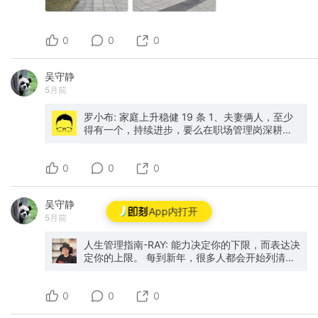
换，也有充电嘛。 🧠，就是最“用电”的任务，是
那些需要深度思考、阅读、理解、构建的任务。
比如构思一期节目，整理工作流，探索Codex用
0
0
0
法等。 ☺️，就是所有跟人互动相关的任务。注意
这里是“任务”哦，跟朋友的相处并不在此列。比如
我要跟Marc聊下几期节目内容，就是任务。 虽是
吴守静
任务，人际互动总是会带来独特的脑力激荡和滋
5月前
养，也有很多线下相处独有的大脑活动，跟纯一
人伏案比，也是妥妥的切换。 我喜欢做mind
罗小布: 家庭上升稳健 19 条 1、夫妻俩人，至少
dump，把所有大脑里的事儿都倒出来，整理成一
得有一个，持续进步，要么在职场管理岗深耕，
张大清单，然后给所有任务打上以上三类标签，
要么死磕一项技能搞副业 什么年代了，别信稳定
每天按标签选择下一个任务。 如果我今天已经完
工作能养老这些资本家的规划，经济形势不好的
成了两个🧠任务，我就知道“深度工作”的四个小时
0
时候，最先被淘汰的就是那些只求安稳的老实人
0
0
可能已经到限额了，接下来要选择的就是⚡和☺️
2、全家人都得学会，用时间换生产资料，下班之
了。在两个🧠任务中，我也会尽量多插⚡和☺️。
后别老刷短视频，夫妻分工，去考证，或者学剪
比如，上午已经花了四个小时，回答了一周的知
吴守静
辑、做自媒体，或者研究做点小生意，10 年后，
App内打开
识星球问题（🧠），那我就不会强迫自己再在下
5月前
你家就能把 90% 只会打工的家庭甩在身后 3、每
午写视频脚本或构思新文章（🧠）。我会去录一
个月强制储蓄 30% 。不是科班出身，就别去碰股
期之前已经写好提纲的《慢速生长》（⚡），整理
票这类乱七八糟的投资 4、主动给家庭加上避险
人生管理指南-RAY: 能力决定你的下限，而表达决
一下我的知识库（⚡），或做一些笔记摘抄
杠杆。每年固定支出里，必须得有疾病保险，以
定你的上限。 每到新年，很多人都会开始列清
（⚡）。 或者出去约人谈事（☺️）。 只要你在大
防万一因病返贫；还有定期寿险，保障家里经济
单，学英语、健身、考证、读书 50 本、提高执
脑觉得疲惫的时候，就切到一个不同类型的任
支柱突然离世，不至于房贷车贷还不上，花个几
行力... 你之所以会这么做，是因为默认了一个前
务，它就又行了。 这样一天下来满满当当，每件
0
千块，就能撬动百万级别的风险防御 我是这方面
提：只要我能力更强，我的人生就会更好。 过去
0
0
事都很有内驱力，根本必用苦兮兮逼自己“自律”。
的专家，保险第一课作者，不懂的可以评论区留
的你也是如此，报了很多课，做了很多项目，专
— 以上只是一种思路，关键在于理解原理，然后